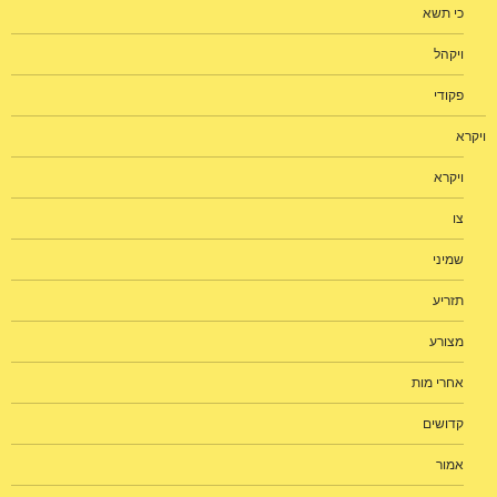
כי תשא
ויקהל
פקודי
ויקרא
ויקרא
צו
שמיני
תזריע
מצורע
אחרי מות
קדושים
אמור