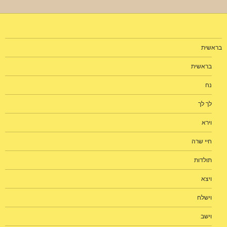
בראשית
בראשית
נח
לך לך
וירא
חיי שרה
תולדות
ויצא
וישלח
וישב