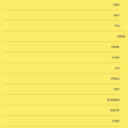
מקץ
ויגש
ויחי
שמות
שמות
וארא
בא
בשלח
יתרו
משפטים
תרומה
תצוה