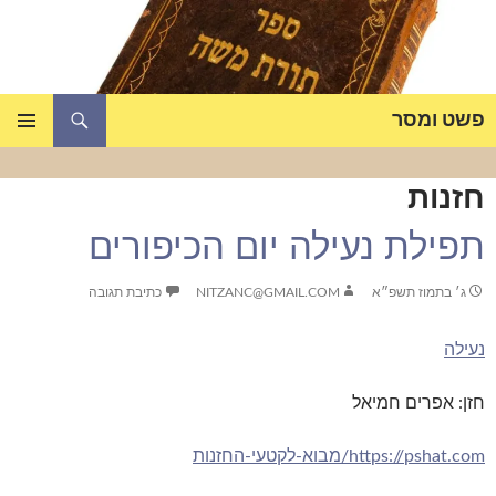
דלג
תוכן
חיפוש
פשט ומסר
תפריט
ראשי
חזנות
תפילת נעילה יום הכיפורים
ג׳ בתמוז תשפ״א
NITZANC@GMAIL.COM
כתיבת תגובה
נעילה
חזן: אפרים חמיאל
https://pshat.com/מבוא-לקטעי-החזנות