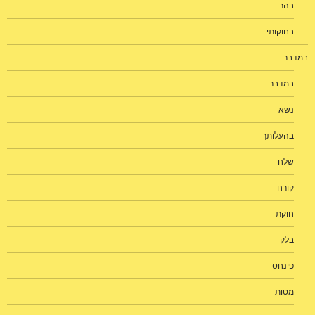
בהר
בחוקותי
במדבר
במדבר
נשא
בהעלותך
שלח
קורח
חוקת
בלק
פינחס
מטות