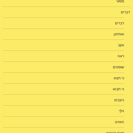
מסעי
דברים
דברים
ואתחנן
עקב
ראה
שופטים
כי תצא
כי תבוא
ניצבים
וילך
האזינו