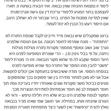
ברצוני להתייחס לשיטה הנקראת "ביקורת המקרא". בבסיס שיטת
לימוד זו נמצאת ההנחה שאין נבואה. זוהי הבעיה בשיטה זו. תארו
לעצמכם בחור המגיע ללימודי עריכת דין עם גישה אנרכיסטית
שאין למדינה סמכות על הפרט. ברור שבחור זה לא ישתלב היטב.
אם היסוד רעוע כל הבנין לא יכול לעמוד.
ברגע שמקבלים שיש נבואה מייד חייבים לקבל שנוסח התורה לא
"התפתח" – מונח שמרמז לחוסר הכְוונה. גם אם הנוסח שלפנינו
נערך שוב ושוב ונאסף ממספר מקורות (תורה מגילות מגילות
ניתנה, על פי בבלי גיטין ס.), – הרי שצורתו המופיעה לפנינו היא
היעד הסופי שקבע לה מי שהוא מקור הנבואה. זהו ה'. מטרת לימוד
"פשט" להבין מהו המסר של התורה כפי שהיא מופיעה לפנינו
בנוסחה הסופי. אני מודה ששיבושים בהעתקה אכן יכולים להקשות.
אבל אני לא מוכן לפתור סתירה בין שני פסוקים בכך שהפסוקים
מגיעים כביכול משני מקורות שונים שאוחדו יחדיו בעריכה גסה תוך
חוסר תשומת לב (או חוסר אכפתיות) לסתירות הנוצרות מכך.
המקור לנוסח שלפנינו הינו נביא שלא היה חלילה טיפש – ודאי לא
הגורם שהנחה אותו, במחילה. אני חושב שמי שאינו מכיר בנבואה
נאלץ להניח "טיפשות" ואין לשער כיצד מתפתחת תאוריה המונחת