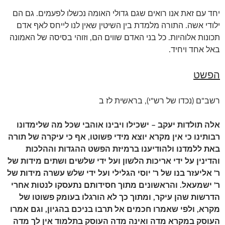
יחד עם זאת אנו רואים שגם גדולי האומה נכשלו לפעמים. גם הם
ילודי אשה. התורה מלמדת בין השיטין שאין לנו לייחס לאף אדם
תכונות אלוהיות. כל בני האדם שווים הם, וזוהי בסיסה של האמונה
באל אחד ויחיד.
הפשט
רשב"ם (נכדו של רש"י), בראשית לז ב
אלה תולדות יעקב – ישכילו ויבינו אוהבי שכל מה שלימדונו
רבותינו כי אין מקרא יוצא מידי פשוטו, אף כי עיקרה של תורה
באת ללמדנו ולהודיענו ברמיזת הפשט ההגדות וההלכות
והדינין על ידי אריכות הלשון ועל ידי שלשים ושתים מידות של
ר' אליעזר בנו של ר' יוסי הגלילי ועל ידי שלש עשרה מידות של
ר' ישמעאל. והראשונים מתוך חסידותם נתעסקו לנטות אחרי
הדרשות שהן עיקר, ומתוך כך לא הורגלו בעומק פשוטו של
מקרא, ולפי שאמרו חכמים אל תרבו בניכם בהגיון, וגם אמרו
העוסק במקרא מדה ואינה מדה העוסק בתלמוד אין לך מדה