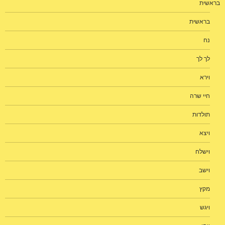
בראשית
בראשית
נח
לך לך
וירא
חיי שרה
תולדות
ויצא
וישלח
וישב
מקץ
ויגש