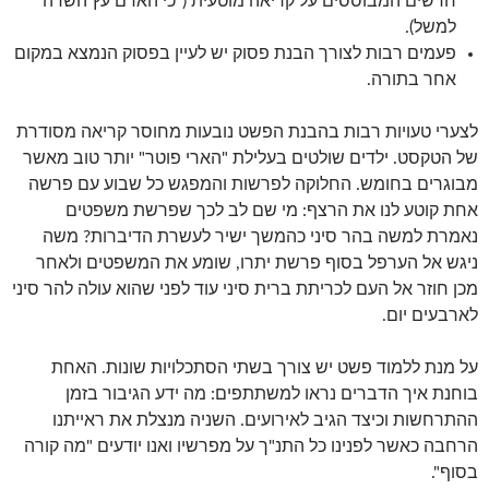
חדשים המבוססים על קריאה מוטעית ("כי האדם עץ השדה"
למשל).
פעמים רבות לצורך הבנת פסוק יש לעיין בפסוק הנמצא במקום
אחר בתורה.
לצערי טעויות רבות בהבנת הפשט נובעות מחוסר קריאה מסודרת
של הטקסט. ילדים שולטים בעלילת "הארי פוטר" יותר טוב מאשר
מבוגרים בחומש. החלוקה לפרשות והמפגש כל שבוע עם פרשה
אחת קוטע לנו את הרצף: מי שם לב לכך שפרשת משפטים
נאמרת למשה בהר סיני כהמשך ישיר לעשרת הדיברות? משה
ניגש אל הערפל בסוף פרשת יתרו, שומע את המשפטים ולאחר
מכן חוזר אל העם לכריתת ברית סיני עוד לפני שהוא עולה להר סיני
לארבעים יום.
על מנת ללמוד פשט יש צורך בשתי הסתכלויות שונות. האחת
בוחנת איך הדברים נראו למשתתפים: מה ידע הגיבור בזמן
ההתרחשות וכיצד הגיב לאירועים. השניה מנצלת את ראייתנו
הרחבה כאשר לפנינו כל התנ"ך על מפרשיו ואנו יודעים "מה קורה
בסוף".