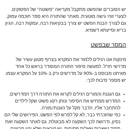
יש הסוברים שהפשט מתקבל מקריאה "פשוטה" של הפסוקים.
לצערי זוהי גישה מוטעית. מאחר שהתורה היא ספר חוכמה עמוק,
גם לצורך הבנת הפשט יש צורך בבקיאות רבה, עמקות רבה, הגיון
בריא וסייעתא דשמיא.
המסר שבפשט
מינקות אנו רגילים ללמוד את המקרא בצרוף מטען עשיר של
מדרשי חז"ל. למעשה סיפור התורה המסודר בראש כל אחד
מאיתנו מבוסס ב-90% על מדרשים ורק ב-10% על המקרא עצמו.
יש מספר סיבות לכך:
גם הגננת והמורים רגילים לקרוא את התורה דרך המדרשים.
המדרש ממחיש את הסיפור ונותן רקע פשוט שקל לילדים
להתחבר אליו. הדבר מקל על הגננת/מורה.
כפי שהזכרתי כבר, לא קל לפרש לפי הפשט. הפירושים שלי הם
נסיון, ודרושה לכך השקעה לא מבוטלת. גם לאחר השקעה זאת
תמיד נשארות שאלות פתוחות, יש קוראים שלא יהיו מרוצים