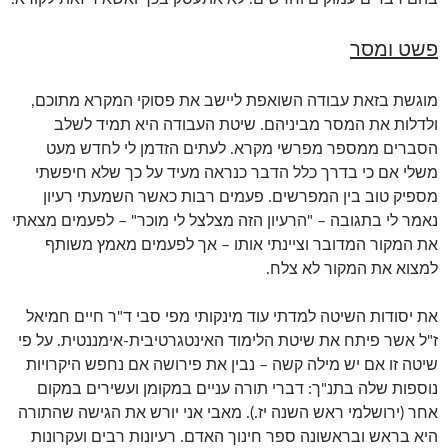
פשט ומסר
מוגשת בזאת עבודה השואפת ליישב את פסוקי המקרא מתוכם,
ולדלות את המסר מביניהם. שיטת העבודה היא תמיד לשלב
הסברים ממספר מפרשי מקרא. לעתים הזדמן לי לחדש מעט
משלי אם כי בדרך כלל הדבר כנראה מעיד על כך שלא חיפשתי
מספיק טוב בין המפרשים. פעמים רבות כאשר השמעתי רעיון
נאמר לי בתגובה – "הרעיון הזה מצלצל לי מוכר" – לפעמים מצאתי
את המקור המדובר וציינתי אותו – אך לפעמים מאמץ משותף
למצוא את המקור לא צלח.
את יסודות השיטה למדתי עוד מינקותי מפי סבי ד"ר חיים חמיאל
ז"ל אשר פיתח את שיטת הלימוד האינטגרטיבית-אימננטית. על פי
שיטה זו אם יש מילה קשה – נבין את פירושה אם נחפש היקרויות
נוספות שלה בתנ"ך: דברי תורה עניים במקומן ועשירים במקום
אחר (ירושלמי ראש השנה יז.). מאבי אני יורש את הגישה שהתורה
היא בראש ובראשונה ספר חינוך האדם. רעיונות רבים ועקרונות