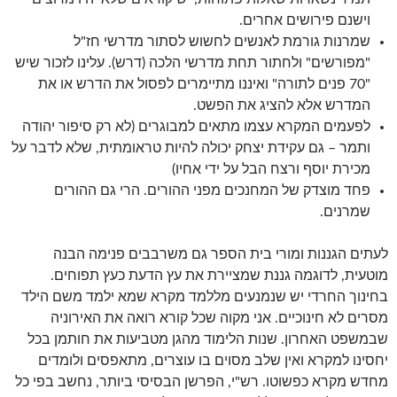
וישנם פירושים אחרים.
שמרנות גורמת לאנשים לחשוש לסתור מדרשי חז"ל
"מפורשים" ולחתור תחת מדרשי הלכה (דרש). עלינו לזכור שיש
"70 פנים לתורה" ואיננו מתיימרים לפסול את הדרש או את
המדרש אלא להציג את הפשט.
לפעמים המקרא עצמו מתאים למבוגרים (לא רק סיפור יהודה
ותמר – גם עקידת יצחק יכולה להיות טראומתית, שלא לדבר על
מכירת יוסף ורצח הבל על ידי אחיו)
פחד מוצדק של המחנכים מפני ההורים. הרי גם ההורים
שמרנים.
לעתים הגננות ומורי בית הספר גם משרבבים פנימה הבנה
מוטעית, לדוגמה גננת שמציירת את עץ הדעת כעץ תפוחים.
בחינוך החרדי יש שנמנעים מללמד מקרא שמא ילמד משם הילד
מסרים לא חינוכיים. אני מקוה שכל קורא רואה את האירוניה
שבמשפט האחרון. שנות הלימוד מהגן מטביעות את חותמן בכל
יחסינו למקרא ואין שלב מסוים בו עוצרים, מתאפסים ולומדים
מחדש מקרא כפשוטו. רש"י, הפרשן הבסיסי ביותר, נחשב בפי כל