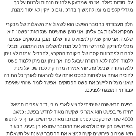
על יסודות כאלה. אז מי שמתעקש להניח הנחות ולבנות על כך
מגדלי קלפים מוזמן להמשיך בדרכו, וגם כי יזקין לא יסור ממנה.
חלק מעבודתי בהסבר הפשט הוא לשאול את השאלות של מבקרי
המקרא ולענות גם עליהן. אני טוען שהשיטה שנקראת "פשט" היא
שלמה. אני טוען שניתן למצוא סיפור שלם ומובן בפסוקים עצמם
מבלי להזדקק למדרשי חז"ל על מנת להשלים את התמונה, ומבלי
לברוח לפתרונות קסם של ביקורת המקרא, להבדיל. אמנם לא ניתן
ללמוד הלכה ללא התורה שבעל פה, אך ניתן גם ניתן ללמוד פשט
ללא התורה שבעל פה. זוהי אמירה מרחיקת לכת שכן על מנת
להוכיח אותה או לפחות לבסס אותה עלי להראות לאורך כל התורה
שאני מצליח ליישב את פשט הפסוקים. אפשר לומר שזוהי שאיפת
עבודתי המוצגת לפניכם.
בפעם הראשונה שניסיתי להציע לאבי-מורי, ד"ר אפרים חמיאל,
"חידוש" בפשט הוא אמר לי שקשה מאוד לחדש בפשט: כמעט
4000 שנה שהטקסט לפנינו ונכתבו מאות פירושים. עדיף לי לחפש
בפירושים הקיימים ולמצוא את ההסבר שמוצא חן בעיני. הבעיה
היא שמרוב פירושים קשה למצוא את ההסבר שעונה על השאלות