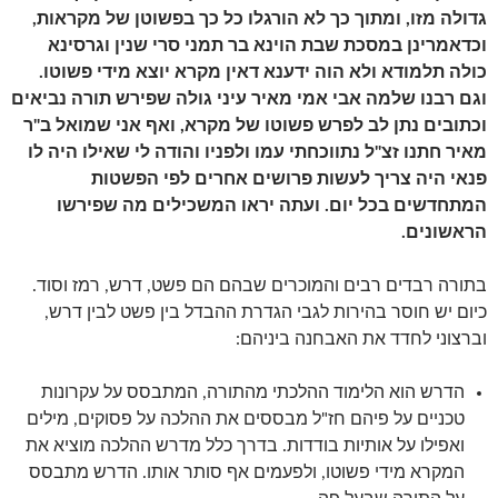
גדולה מזו, ומתוך כך לא הורגלו כל כך בפשוטן של מקראות,
וכדאמרינן במסכת שבת הוינא בר תמני סרי שנין וגרסינא
כולה תלמודא ולא הוה ידענא דאין מקרא יוצא מידי פשוטו.
וגם רבנו שלמה אבי אמי מאיר עיני גולה שפירש תורה נביאים
וכתובים נתן לב לפרש פשוטו של מקרא, ואף אני שמואל ב"ר
מאיר חתנו זצ"ל נתווכחתי עמו ולפניו והודה לי שאילו היה לו
פנאי היה צריך לעשות פרושים אחרים לפי הפשטות
המתחדשים בכל יום. ועתה יראו המשכילים מה שפירשו
הראשונים.
בתורה רבדים רבים והמוכרים שבהם הם פשט, דרש, רמז וסוד.
כיום יש חוסר בהירות לגבי הגדרת ההבדל בין פשט לבין דרש,
וברצוני לחדד את האבחנה ביניהם:
הדרש הוא הלימוד ההלכתי מהתורה, המתבסס על עקרונות
טכניים על פיהם חז"ל מבססים את ההלכה על פסוקים, מילים
ואפילו על אותיות בודדות. בדרך כלל מדרש ההלכה מוציא את
המקרא מידי פשוטו, ולפעמים אף סותר אותו. הדרש מתבסס