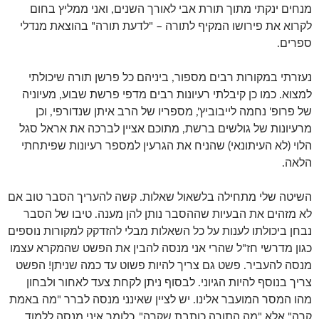
מנחים ינקתי מתוך תורת אבי לאורך השנים, ואני ממליץ בחום
לקרוא את פירושו המקיף לתורה – "לדעת תורה" בהוצאת מנדלי
ספרים.
נעזרתי במקורות רבים מספור, ביניהם כל פרשן תורה שיכולתי
למצוא. כמו כן קיבלתי רעיונות רבים מדפי פרשת שבוע, מעיוניה
של פרופ' נחמה לייבוביץ', מספריו של הרב איתן שנדורפי, וכן
מרעיונות של גולשים ברשת, מתוכם אציין לברכה את אראל סגל
הלוי (לא העיתונאי) שהניח את הגרעין למספר רעיונות שפיתחתי
הלאה.
השיטה שלי מתחילה בלשאול שאלות. קשה להעריך הסבר טוב אם
לא מזהים את הבעיות שההסבר נותן להן מענה. טיבו של הסבר
נבחן ביכולתו לענות על כל השאלות מבלי להזדקק למקורות נוספים
כגון מדרשי חז"ל שהרי אני מנסה להבין את הפשט שהמקרא עצמו
מנסה להעביר. פשט גם צריך להיות פשוט עד כמה שניתן! הפשט
צריך בנוסף להיות הגיוני. לבסוף ניתן לקחת צעד לאחור ולבחון
מהו המסר המועבר אלינו. יש לציין שאינני מנסה לברר "מה באמת
קרה" אלא "מה התורה כותבת שקרה". כלומר איני מנסה ללמוד