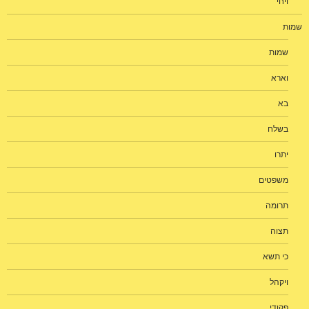
ויחי
שמות
שמות
וארא
בא
בשלח
יתרו
משפטים
תרומה
תצוה
כי תשא
ויקהל
פקודי