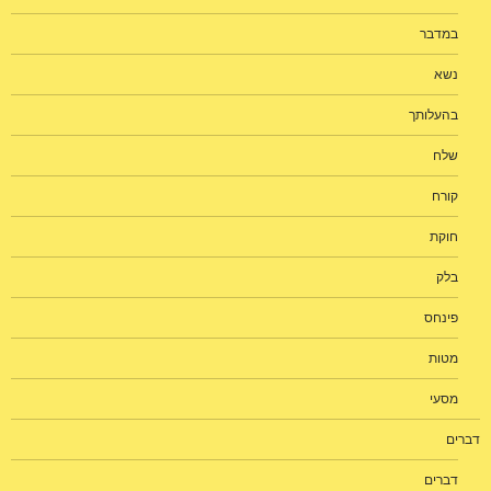
במדבר
נשא
בהעלותך
שלח
קורח
חוקת
בלק
פינחס
מטות
מסעי
דברים
דברים