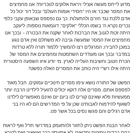
מדוע לייחס מעשה אצילי ויראת אלוקים לנוכריות? אנו מחמיצים
את המסר שכבר אז היו "חסידי אומות העולם" ובכל דור יכול כל
אדם ללכת נגד הזרם ולהתעלות. כך גם נפספס שבאופן עקבי כלפי
נכרים נקרא ה' בשמו הכללי "אלקים". דוגמאות נוספות: ליעקב
היתה זכות לגנוב את הברכות לאחר שקנה את הבכורה – ובכך אנו
מחמיצים את המסר שמעשה גניבה לא משתלם ואין אדם נוגע
במוכן לחבירו; המרגלים רצו להמשיך ללמוד תורה ללא טרדות
במדבר ובכך אנו מעודדים השתמטות ומחמיצים את המסר של
הכרת הטוב וחשיבות העלייה לארץ. מי יודע איזו השפעה היסטורית
היתה אילו רש"י היה כותב את המסרים האלה כפשט?
הפשט של התורה נושא עימו מסרים חינוכיים עמוקים. חבל מאוד
לפספס אותם. מסרים אלה דוקא יכולים להועיל לילדינו הרבה יותר
ממעשיות פלא שאינם קורים לנו ביום יום ואינם מאפשרים לילדנו
לשאוף להידמות לאבותינו שכן על פי המדרשים הם לא היו בני
אדם רגילים והם פגשו נסים בכל אשר פנו.
לאחר הבנת הפשט ניתן לחזור ולהתעמק במדרשי חז"ל ואף לראות
בהם רבדים עמוקים וחדשים. לא אתעסק בכך ואשאיר זאת לקורא.