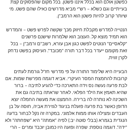
כפשטן אולם הוא בכלל איננו פשטן. בכל מקום שהפסוקים קצת
בעייתיים וגם כשלא – רש"י מביא מדרשים כאילו שהם פשט. מי
שיותר קרוב להיות פשטן הוא הרמב"ן.
הנטייה למדרש מקבלת חיזוק מכך שקשה לפרש פשט – והמדרש
הוא תמיד מוצא קל. העצוב הוא שלמרות שישנם פרשנים
"קלאסיים" הנוטים לפשט כגון אבן עזרא, רשב"ם ורמב"ן – בכל
זאת מקומם ייעדר בכל דבר תורה "מכובד". העיסוק בפשט נדחק
לקרן זווית.
הבעייה היא שלימוד התורה על פי מדרשי חז"ל גורמת לעתים
קרובות להחמצת המסר העיקרי. אביא דוגמה מפרשת שמות. אם
לבת פרעה נעשה נס וידה התארכה כדי להגיע לתיבה – ברור
שהיא תאמץ את הילד הפלאי. לאחר שראתה בתיבה גם את
השכינה לא נותרה לה ברירה. החמצנו את מעשה החמלה יוצא
הדופן כאשר בת פרעה פועלת בניגוד לגזירת אביה, חוסה על בן
העבדים ומצילה אותו ממות אלמוני. במקרה זה נקל לבחור בדעה
הנגדית בגמרא (בבלי סוטה יב:) לפיה "אמתה" היא "שפחתה" ולא
"ידה". דוגמה נוספת: שפרה ופועה היו כמובן יוכבד ומרים – הרי