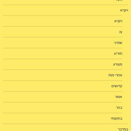
ויקרא
ויקרא
צו
שמיני
תזריע
מצורע
אחרי מות
קדושים
אמור
בהר
בחוקותי
במדבר