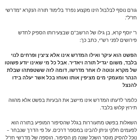
גורם נוסף לבלבול הינו מקצוע נפרד בלימוד תורה הנקרא "מדרשי
חז"ל".
ר' יוסף קרא, בן גילו של הרשב"ם שבצעירותו הספיק לחדש
פירושים לפני רש"י, כתב כך:
הפשט הוא עיקר ואילו המדרש אינו אלא ציצין ופרחים לנוי
בלבד, משום יגדיל תורה ויאדיר. אבל כל מי שאינו יודע פשוטו
של מקרא ונוטה לו אחר מדרשו, דומה לזה ששטפתהו שבלת
הנהר ומעמקי מים מציפין אותו ואוחז בכל אשר יעלה בידו
להנצל
כלומר לדעתו המדרש אינו מיישב את הבעיות בפשט אלא מהווה
תירוץ קלוש בלבד.
השאלות בפשט מתעוררות בגלל שהסיפור המופיע בתורה הוא
לפעמים חלקי וניתן להבינו במספר דרכים. על פי הדרך שנבחר –
נוכל להסיק מוסר השכל שונה מן הסיפור. הוספה של מדרשי חז"ל