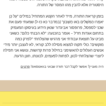
היסטוריה אלא להבין מהו המסר של התורה.
בזמן קריאת התורה, מייד לאחר הקטע המתחיל במילים "עַל כֵּן
יֹאמְרוּ הַמֹּשְׁלִים בֹּאוּ חֶשְׁבּוֹן" (במדבר כא כז-ל) שמעתי פעם את
שכני לספסל, פרופסור אביגדור שנאן הידוע בעיסוקו המעמיק
בתחום אגדות חז"ל – אומר בהכנעה: "לא הבנתי כלום". כשאני
מביט על תוצאת עבודתי אני מרגיש שהצלחתי "לפרק כמה
מוקשים". כולי תקוה למצוא מסילה ללב קוראי, לא לעצבן יותר מידי
אנשים העלולים להאשימני בחילול פרות קדושות, ונושא אני תפילה
ליוצרי שהצלחתי לכוון, לפחות לפעמים, לכוונתו, חונן הדעת.
היה מעניין? אפשר לקבל דבר תורה שבועי בוואטסאפ!
פרטים