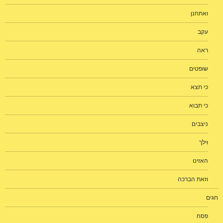
ואתחנן
עקב
ראה
שופטים
כי תצא
כי תבוא
ניצבים
וילך
האזינו
וזאת הברכה
חגים
פסח