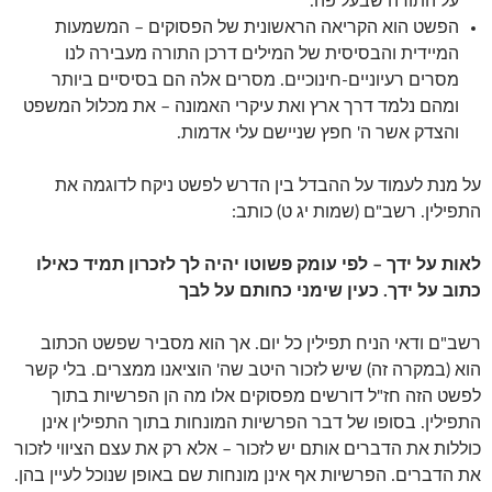
על התורה שבעל פה.
הפשט הוא הקריאה הראשונית של הפסוקים – המשמעות
המיידית והבסיסית של המילים דרכן התורה מעבירה לנו
מסרים רעיוניים-חינוכיים. מסרים אלה הם בסיסיים ביותר
ומהם נלמד דרך ארץ ואת עיקרי האמונה – את מכלול המשפט
והצדק אשר ה' חפץ שניישם עלי אדמות.
על מנת לעמוד על ההבדל בין הדרש לפשט ניקח לדוגמה את
התפילין. רשב"ם (שמות יג ט) כותב:
לאות על ידך – לפי עומק פשוטו יהיה לך לזכרון תמיד כאילו
כתוב על ידך. כעין שימני כחותם על לבך
רשב"ם ודאי הניח תפילין כל יום. אך הוא מסביר שפשט הכתוב
הוא (במקרה זה) שיש לזכור היטב שה' הוציאנו ממצרים. בלי קשר
לפשט הזה חז"ל דורשים מפסוקים אלו מה הן הפרשיות בתוך
התפילין. בסופו של דבר הפרשיות המונחות בתוך התפילין אינן
כוללות את הדברים אותם יש לזכור – אלא רק את עצם הציווי לזכור
את הדברים. הפרשיות אף אינן מונחות שם באופן שנוכל לעיין בהן.