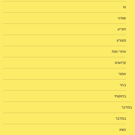
צו
שמיני
תזריע
מצורע
אחרי מות
קדושים
אמור
בהר
בחוקותי
במדבר
במדבר
נשא