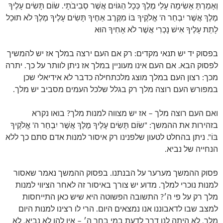
וְאָמַרְתָּ אָשִׂימָה עָלַי מֶלֶךְ כְּכָל הַגּוֹיִם אֲשֶׁר סְבִיבֹתָי. שׂוֹם תָּשִׂים עָלֶיךָ
מֶלֶךְ אֲשֶׁר יִבְחַר ה' אֱלֹקֶיךָ בּוֹ מִקֶּרֶב אַחֶיךָ תָּשִׂים עָלֶיךָ מֶלֶךְ לֹא תוּכַל
לָתֵת עָלֶיךָ אִישׁ נָכְרִי אֲשֶׁר לֹא אָחִיךָ הוּא
בפסוק יד יש תנאי מקדים: רק אם העם ירצה במלך אז יש להמשיך
לפסוק הבא. אם העם אינו מעוניין במלך אז ניתן לוותר על כך. יתרה
מכך: רצון העם במלך מוצג מלכתחילה כדבר לא אידיאלי שכן
במפורש העם רוצה מלך רק בגלל שלכל העמים מסביב יש מלך.
ואם העם רוצה מלך – אז יש מצווה למנות מלך? בואו נקרא
בזהירות את ההמשך: "שׂוֹם תָּשִׂים עָלֶיךָ מֶלֶךְ אֲשֶׁר יִבְחַר ה' אֱלֹקֶיךָ
בּוֹ". ניתן בהחלט לטעון שלפנינו רק איסור למנות אדם סתם כך ללא
הנחייה של נביא.
פסוק ההמשך מערער על הבנתנו. בפסוק ההמשך נאמר שאסור
למנות נוכרי למלך. מדוע יש צורך באיסור זה לאחר הציווי למנות
מלך רק על פי ה׳? התשובה הפשוטה היא שיש כאן התייחסות
למצב שבו לדאבוננו אנו נמצאים היום. הרי לו רצינו למנות היום
מלך, לא היתה לנו דרך לדעת במי בחר ה׳ – אין להו לא נביא, לא