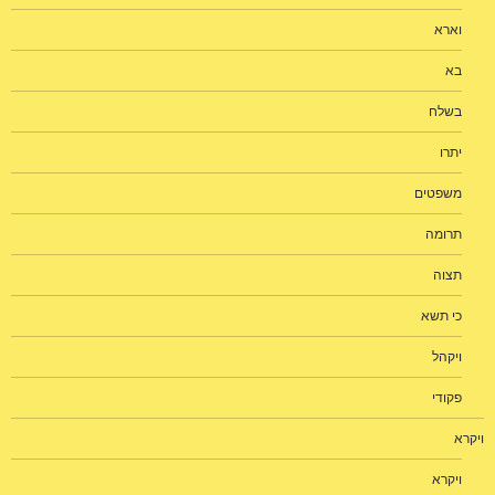
וארא
בא
בשלח
יתרו
משפטים
תרומה
תצוה
כי תשא
ויקהל
פקודי
ויקרא
ויקרא