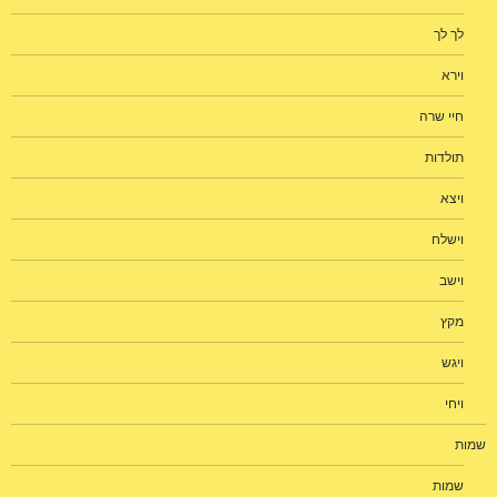
לך לך
וירא
חיי שרה
תולדות
ויצא
וישלח
וישב
מקץ
ויגש
ויחי
שמות
שמות