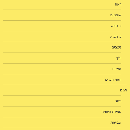
ראה
שופטים
כי תצא
כי תבוא
ניצבים
וילך
האזינו
וזאת הברכה
חגים
פסח
ספירת העומר
שבועות