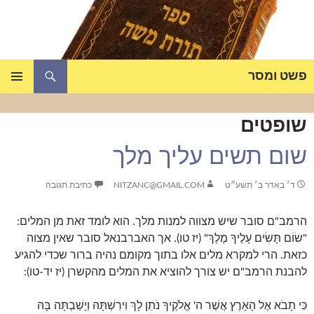
דלג
תוכן
חיפוש
פשט ומסר
תפריט
ראשי
שופטים
שום תשים עליך מלך
ד׳ באדר ב׳ תשע״ט
NITZANC@GMAIL.COM
כתיבת תגובה
הרמב"ם סובר שיש מצווה למנות מלך. הוא לומד זאת מן המלים:
"שׂוֹם תָּשִׂים עָלֶיךָ מֶלֶךְ" (יז טו). אך האברבנאל סובר שאין מצוה
כזאת. הרי למקרא מלים אלו בתוך מקומם נהיה ברור שכדי להגיע
להבנת הרמב"ם יש צורך להוציא את המלים מהקשרן (יז יד-טו):
כִּי תָבֹא אֶל הָאָרֶץ אֲשֶׁר ה' אֱלֹקֶיךָ נֹתֵן לָךְ וִירִשְׁתָּהּ וְיָשַׁבְתָּה בָּהּ