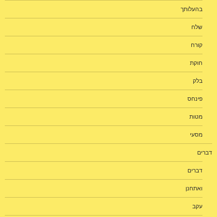
בהעלותך
שלח
קורח
חוקת
בלק
פינחס
מטות
מסעי
דברים
דברים
ואתחנן
עקב