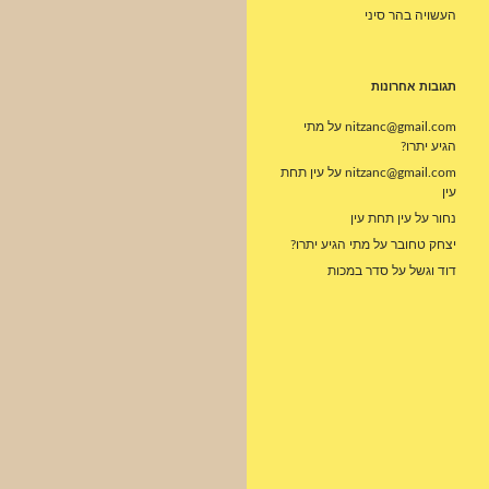
העשויה בהר סיני
תגובות אחרונות
nitzanc@gmail.com
על
מתי
הגיע יתרו?
nitzanc@gmail.com
על
עין תחת
עין
נחור
על
עין תחת עין
יצחק טחובר
על
מתי הגיע יתרו?
דוד וגשל
על
סדר במכות