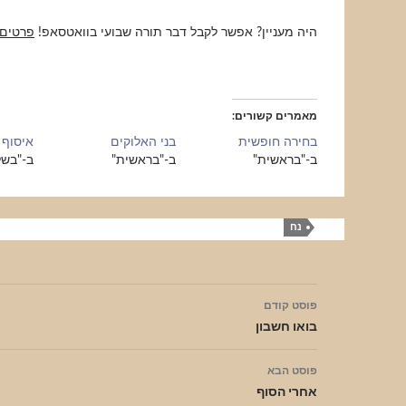
היה מעניין? אפשר לקבל דבר תורה שבועי בוואטסאפ!
פרטים
מאמרים קשורים
בחירה חופשית
בני האלוקים
איסוף 
ב-"בראשית"
ב-"בראשית"
ב-"בשל
נח
ניווט
פוסט קודם
בפוסטים
בואו חשבון
פוסט הבא
אחרי הסוף