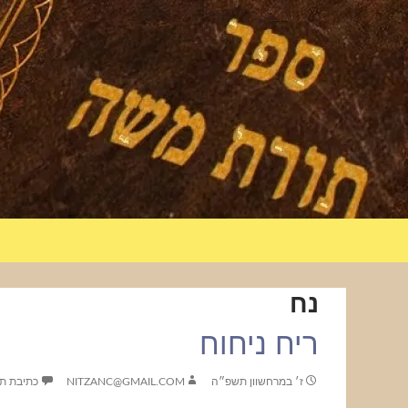
נח
ריח ניחוח
ז׳ במרחשוון תשפ״ה
NITZANC@GMAIL.COM
כתיבת ת