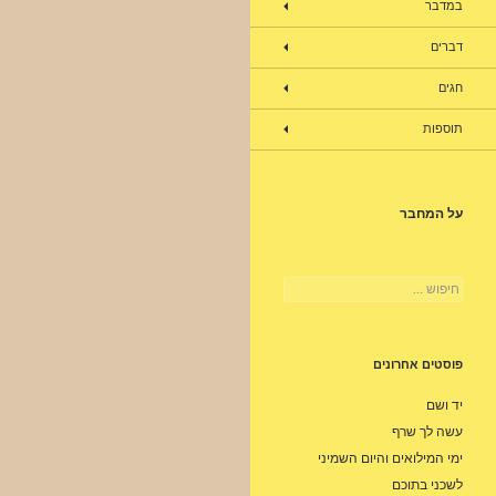
במדבר
דברים
חגים
תוספות
על המחבר
חיפוש:
פוסטים אחרונים
יד ושם
עשה לך שרף
ימי המילואים והיום השמיני
לשכני בתוכם