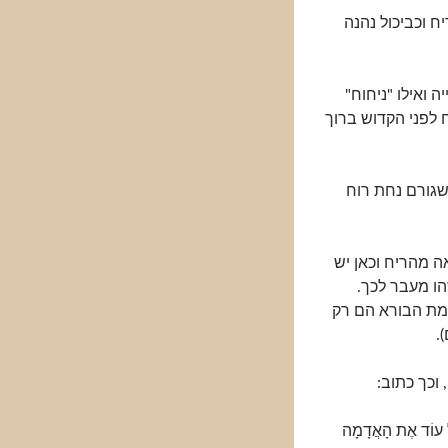
ח וכביכול נהנה
ה ואילו "ניחוח"
 לפני הקדוש ברוך
שגורם נחת רוח
ה מהריח וכאן יש
הו מעבר לכך.
מת הבורא הם רק
.
וכך כתוב:
ּל עוֹד אֶת הָאֲדָמָה