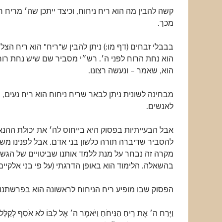
קשה להבין מה הוא ריח ניחוח, וכיצד ייתכן שה׳ מריח רי
מכך.
בבבלי זבחים (דף מו:) ניתן להבין ש"ריח" הוא ריח הצליי
הוא נחת הרוח לפני ה׳. רש״י מסביר שם שיש נחת רוח
הוא, שאמר – ונעשה רצונו.
מבחינה לשונית ניתן לבאר שריח ניחוח הוא ריח נעים, 
לאנשים.
אבל הבעייתיות בפסוק היא בייחוס לה׳ את יכולת ההנא
להסביר שדיברה תורה כלשון בני אדם. אבל לפנינו מש
מקרה זה נבחר על מנת ללמד אותנו שביטויים של הגש
בהשאלה. הלימוד הוא באופן הדרגתי (על פי בני אלקיים)
הפסוק שבו מופיע ריח הניחוח לראשונה הוא בפרשתנו, 
וַיָּרַח ה׳ אֶת רֵיחַ הַנִּיחֹחַ וַיֹּאמֶר ה׳ אֶל לִבּוֹ לֹא אֹסִף לְקַלֵ