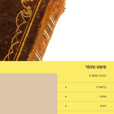
דלג
תוכן
חיפוש
פשט ומסר
הבנת המקרא
בראשית
שמות
ויקרא