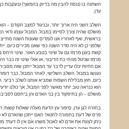
השתנה בו (ננסה להבין מה בדיוק בהמשך) ובעקבות כך
עדן.
השלב השני היה ארוך יותר, ובניגוד למצב הקודם – הוא
מושלם שהיה צורך לסיימו במבול. המבול עצמו ודאי הצר
בראשית, ואף לאחריו אנו לומדים שעונות השנה מתייצ
שלפני כן לא היה סדר השנה כפי שאנו מכירים כיום. יי
קשת בענן מרמז גם על שינוי בטבע האור. שינוי היחס בי
מרמז שניטל מהחי כח הדיבור, או אולי שינוי זה כבר היה
אם החיות יכלו עדיין לדבר עד המבול ייתכן שזה מסביר
נענשו במבול. השלב השלישי, לאחר המבול, כבר דומה 
כיום, חוץ מבלילת השפות שמביא אותנו לשלב רביעי.
הוא כנראה טוב יותר מאשר לפני המבול, אך כולנו יודעים
מושלם – הן בתיפקוד בין בני האדם והן ביחסם לסביבה
בחזרה לגן עדן, סיפור עץ הדעת מעלה שאלות קשות: ה
פרס של דעת בתמורה לחטא? האם ייתכן שהאדם לא נ
ניתן לצוות את אדם לא לאכול משהו אם אין לו דעת? מ
המוות שהיה באזהרה של ה'? כמו כן אנו קוראים ומשת