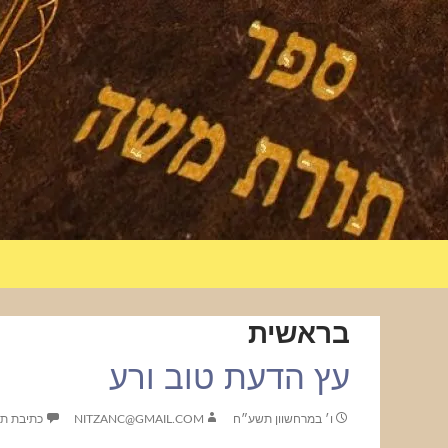
בראשית
עץ הדעת טוב ורע
ו׳ במרחשוון תשע״ח
NITZANC@GMAIL.COM
כתיבת תג