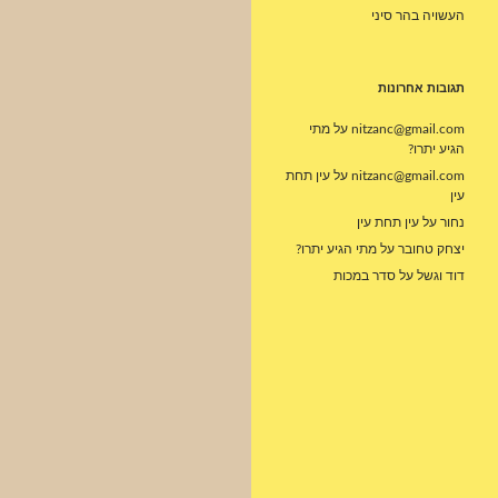
העשויה בהר סיני
תגובות אחרונות
nitzanc@gmail.com
על
מתי
הגיע יתרו?
nitzanc@gmail.com
על
עין תחת
עין
נחור
על
עין תחת עין
יצחק טחובר
על
מתי הגיע יתרו?
דוד וגשל
על
סדר במכות