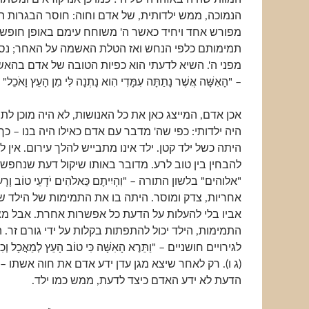
הנמוכה, ממש ילדותית, של אדם וחוה: חוסר הבגרות הנ
מפורש אחד ויחיד כאשר ה' משוחח עימם באופן חופשי כ
תמימותם כלפי הנחש ואז הטלת האשמה על האחר; נסי
מפני ה'. השיא לדעתי הוא כפיות הטובה של אדם בהא
– "הָאִשָּׁה אֲשֶׁר נָתַתָּה עִמָּדִי הִוא נָתְנָה לִּי מִן הָעֵץ וָאֹכֵל" 
אכן אדם, המייצג כאן את כל האנושות, לא היה מוכן לתפק
היה ילדותי: כפי שה' מדבר עם אדם כאילו היה בנו – כ
היתה כשל ילד קטן. ילד אינו מתבייש להלך עירום. אין 
להבחין בין טוב לרע. מדובר באותו שיקול דעת שנחפש 
"אלוהים" בלשון התורה – "וִהְיִיתֶם כֵּאלֹהִים יֹדְעֵי טוֹב וָרָ
אחריות, צדק ומוסר. היתה בו את התמימות של הילד ש
אביו בלי להעלות על הדעת כל אפשרות אחרת. אבל מצ
התמימות, הילד יכול להתפתות בקלות על ידי גורם זר. 
לגירויים חושניים – "וַתֵּרֶא הָאִשָּׁה כִּי טוֹב הָעֵץ לְמַאֲכָל וְכִי 
(ג ו). רק לאחר שיצא מגן עדן ידע אדם את חוה אשתו –
הדעת לא ידע האדם כיצד לדעת, ממש כמו ילד.