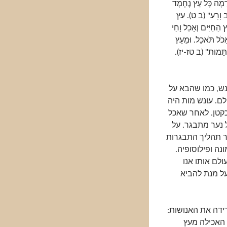
ָה כָּל עֵץ נֶחְמָד
טוֹב וָרָע" (ב ט). עץ
ַחַיִּים וְאָכַל וָחַי
ל תֹּאכֵל. וּמֵעֵץ
ֹת תָּמוּת" (ב טז-יז).
נש, כמו שהבא על
לם. עונש מות היה
כקטן. לאחר שאכל
 נער מתבגר. על
ר תהליך התבגרות
ה ופילוסופיה.
לם אותו אנו
על מנת להביא
דה את האנושות:
 האכילה מעץ