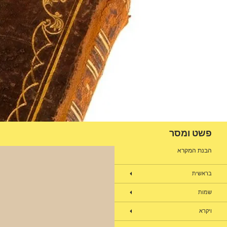
דלג
תוכן
חיפוש
פשט ומסר
הבנת המקרא
בראשית
שמות
ויקרא