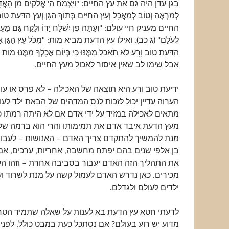
בגן עדן היה גם את עץ החיים: "וַיַּצְמַח ה' אֱלֹקִים מִן הָאֲדָמ
לְמַרְאֶה וְטוֹב לְמַאֲכָל וְעֵץ הַחַיִּים בְּתוֹךְ הַגָּן וְעֵץ הַדַּעַת 
החיים מעניק חיי עולם: "וְעַתָּה פֶּן יִשְׁלַח יָדוֹ וְלָקַח גַּם מֵעֵץ ה
לְעֹלָם" (ג כב), ואילו עץ הדעת מביא מות: "מִכֹּל עֵץ הַגָּן אָכֹ
הַדַּעַת טוֹב וָרָע לֹא תֹאכַל מִמֶּנּוּ כִּי בְּיוֹם אֲכָלְךָ מִמֶּנּוּ מו
אבל שימו לב שאין איסור לאכול מעץ החיים.
ידיעת טוב ורע היא תוצאה של האכילה – לא פרס או עו
הערוה עדיין יכול לזכות לנס המדהים של הבאת ילד לעו
מתאים לאכילה במזיד על ידי אדם אם לא היתה רמתו 
מעץ הדעת איבד אדם את תמימותו והרי הוא ברמה של
מנת להמשיך להתקדם צריך האדם – האנושות – לעבו
בן אלפי שנים בהם יפתח מחשבה, אחריות, ערכים, אמונ
את התהליך הזה האדם יעבור בסביבה אחרת – וזהו העו
מכירים. כאן נדרש האדם לעמול קשה על מנת לשרוד ו
ילדים לעולם ולגדלם.
לדעתי חטא עץ הדעת בא לענות על שאלה שתמיד הטרי
מדוע יש רוע בעולם? אם נסתכל כעת במבט כולל, לפני