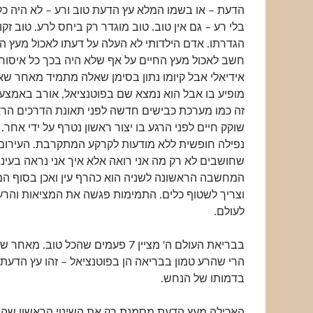
הדעת – או בשמו המלא עץ הדעת טוב ורע – לא היה כל 
בלי רע – גם אין טוב. טוב מוגדר רק ביחס לרע. טוב זקו
הגדרתו. אדם הילדותי לא העלה על דעתו לאכול מעץ ה
חשב לאכול מעץ החיים על אף שלא היה בכך כל איסור. 
אידיאלי אבל קיומו נתון בסימן שאלה מתמיד מאחר שאמ
מופיע בו אבל הוא נמצא שם בפוטנציאל, אורב באמצע הגן
זה כמו מערכת כבישים חדשה לפני תאונת הדרכים הרא
שוקק חיים לפני הרגע בו יצור ראשון נטרף על ידי אחר.
נפילה חופשית ללא מודעות לקרקע המתקרבת. העירום 
שחושבים לא רק מה אני רואה אלא איך אני נראה בעיני 
המחשבה הראשונה לשניה הוא כהרף עין ואכן בסוף ה
וצריך לשטוף כלים. התמימות פגשה את המציאות והרע
לעולם.
בבריאת העולם ה' מציין 7 פעמים שהכל טוב. 
הרי שהרע טמון בבריאה הן בפוטנציאל – זהו עץ הדעת 
בדמותו של הנחש.
האכילה מעץ הדעת מסמנת רק את השינוי הראשון שהי