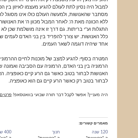
למבול היה נסיון לתת לעולם להגיע מעצמו לאיזון בין הט
מסתבר שהאנושות, ולמעשה העולם כולו אינו מסוגל להת
ללא הכוונה מאת ה'. לאחר המבול מכוון ה' את האנושות
התגלות וע"י בריתות. גם דרך זו אינה מושלמת שכן לא נ
כלל האנושות. יש צורך להפריד בין בני האדם לעמים שונ
אחד שיהיה דוגמה לשאר העמים.
המטרה בסוף: להגיע למצב של מוכנות לחיים ההרמוניים
הרמוניה בין בני האדם, הרמוניה עם הסביבה ואמונה 
האנושות לבחור בטוב כאשר גם הרע קיים כאופציה. הא
לבחור בטוב רק כאשר הרע קיים גם הוא כאופציה.
היה מעניין? אפשר לקבל דבר תורה שבועי בוואטסאפ!
פרטים
מאמרים קשורים
120 שנה
חנוך
400 שנה?