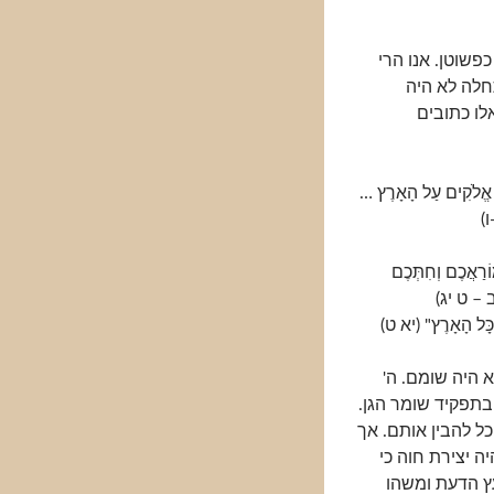
פשוטן. אנו הרי
חלה לא היה
לו כתובים
' אֱלֹקִים עַל הָאָרֶץ …
ו)
וֹרַאֲכֶם וְחִתְּכֶם
 כב – ט יג)
 כָּל הָאָרֶץ" (יא ט)
 היה שומם. ה'
בתפקיד שומר הגן.
כל להבין אותם. אך
ה יצירת חוה כי
 מעץ הדעת ומשהו