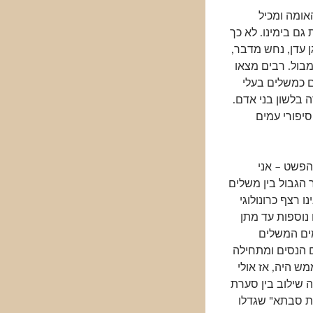
אומה ומכיל
גם בימינו. לא כך
 עדן, נחש מדבר,
מבול. רבים מצאו
ם כמשלים בעלי
ה בלשון בני אדם.
יפורי עמים
הפשט – אני
 הגבול בין משלים
 רצף כרונולוגי
נים מאדם ועד אברהם, 500 שנים נוספות עד מתן
תיימים המשלים
ם הנסים ומתחילה
מש היה, אז אולי
ה שילוב בין סערת
ת סבתא" שגדלו