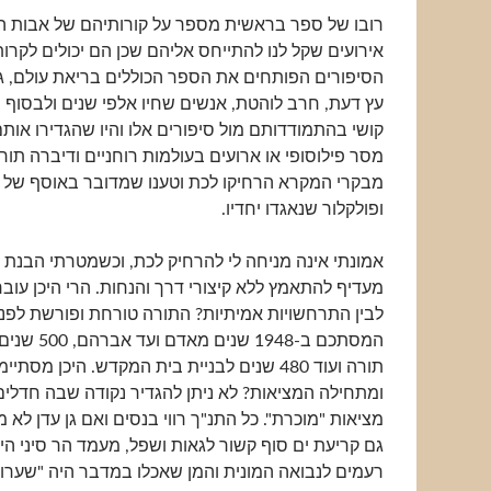
רובו של ספר בראשית מספר על קורותיהם של אבות ה
אירועים שקל לנו להתייחס אליהם שכן הם יכולים לקרות 
הסיפורים הפותחים את הספר הכוללים בריאת עולם, גן
עץ דעת, חרב לוהטת, אנשים שחיו אלפי שנים ולבסוף 
קושי בהתמודדותם מול סיפורים אלו והיו שהגדירו אות
מסר פילוסופי או ארועים בעולמות רוחניים ודיברה תור
מבקרי המקרא הרחיקו לכת וטענו שמדובר באוסף של ס
ופולקלור שנאגדו יחדיו.
אמונתי אינה מניחה לי להרחיק לכת, וכשמטרתי הבנת 
מעדיף להתאמץ ללא קיצורי דרך והנחות. הרי היכן עובר
לבין התרחשויות אמיתיות? התורה טורחת ופורשת לפנינו
המסתכם ב-1948 ש
תורה ועוד 480 שנים לבניית בית המקדש. היכן מס
ומתחילה המציאות? לא ניתן להגדיר נקודה שבה חדלי
מציאות "מוכרת". כל התנ"ך רווי בנסים ואם גן עדן לא מ
גם קריעת ים סוף קשור לגאות ושפל, מעמד הר סיני הי
רעמים לנבואה המונית והמן שאכלו במדבר היה "שערו