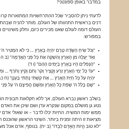
במדבר באופן ספונטני?
לדעתי ניתן להסביר שכל ההתרחשויות המתוארות קרו כ
דנים בראשית התהוותו של העולם. מותר להניח שבהת
העולם דומה לעולם שאנו מכירים כיום, וחלק משינויים א
במפורש:
"וְכֹל שִׂיחַ הַשָּׂדֶה טֶרֶם יִהְיֶה בָאָרֶץ … כִּי לֹא הִמְטִיר ה
וְאֵד יַעֲלֶה מִן הָאָרֶץ וְהִשְׁקָה אֶת כָּל פְּנֵי הָאֲדָמָה" (ב ה-
"הַנְּפִלִים הָיוּ בָאָרֶץ בַּיָּמִים הָהֵם" (ו ד)
"עֹד כָּל יְמֵי הָאָרֶץ זֶרַע וְקָצִיר וְקֹר וָחֹם וְקַיִץ וָחֹרֶף … וּמ
יִהְיֶה עַל כָּל חַיַּת הָאָרֶץ … אֶת קַשְׁתִּי נָתַתִּי בֶּעָנָן" (ח
"שָׁם בָּלַל ה' שְׂפַת כָּל הָאָרֶץ וּמִשָּׁם הֱפִיצָם ה' עַל פְּנֵי
בשלב ראשון נברא העולם, אך ללא חקלאות תבונית הוא
נטע גן מושלם במקום שנקרא עדן ושם שיכן את האדם 
ממש ימות המשיח. החיות יכלו לדבר – או שאולי אדם י
מציאות זו היתה זמנית ביותר. השינוי הראשון שהוכנס הי
"לֹא טוֹב הֱיוֹת הָאָדָם לְבַדּוֹ" (ב יח). בנוסף, אדם אכל