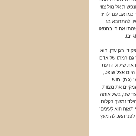
פשית אל מול צווי
מו אב עם ילדיו;
ון להתחבא בגן
שמתו את ה' בחטאו
(ג יב).
ידו בגן עדן. הוא
ך גם רמתו של אדם
לו את שיקול הדעת
היום אצל שופט,
ע" (ג ה): חוש
מקיים את מצוות
ד שני, בשל אותה
הילד נמשך בקלות
תַאֲוָה הוּא לָעֵינַיִם"
 לפני האכילה מעץ