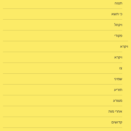
תצוה
כי תשא
ויקהל
פקודי
ויקרא
ויקרא
צו
שמיני
תזריע
מצורע
אחרי מות
קדושים