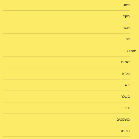
וישב
מקץ
ויגש
ויחי
שמות
שמות
וארא
בא
בשלח
יתרו
משפטים
תרומה