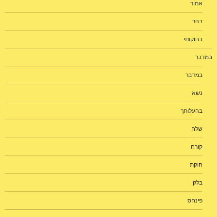
אמור
בהר
בחוקותי
במדבר
במדבר
נשא
בהעלותך
שלח
קורח
חוקת
בלק
פינחס