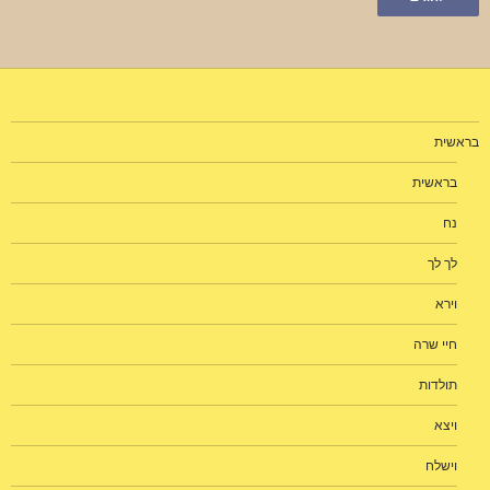
בראשית
בראשית
נח
לך לך
וירא
חיי שרה
תולדות
ויצא
וישלח