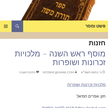
דלג
תוכן
חיפוש
פשט ומסר
תפריט
ראשי
חזנות
מוסף ראש השנה – מלכויות
זכרונות ושופרות
ג׳ בתמוז תשפ״א
NITZANC@GMAIL.COM
כתיבת תגובה
מלכויות זכרונות ושופרות
חזן: אפרים חמיאל