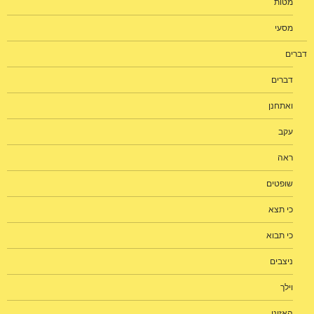
מטות
מסעי
דברים
דברים
ואתחנן
עקב
ראה
שופטים
כי תצא
כי תבוא
ניצבים
וילך
האזינו