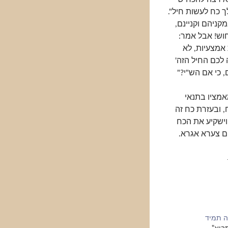
ך כח לעשות חיל".
ניהם וקניינם,
חוש! אבל אמר:
אמצעיות, לא
 לכם החיל הזה'
, כי אם הש"י?"
מציו בתנאי
, ובעזרת כח זה
וישקיע את הכח
ום צערא אגרא.
 תמיד