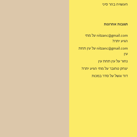
העשויה בהר סיני
תגובות אחרונות
nitzanc@gmail.com
על
מתי
הגיע יתרו?
nitzanc@gmail.com
על
עין תחת
עין
נחור
על
עין תחת עין
יצחק טחובר
על
מתי הגיע יתרו?
דוד וגשל
על
סדר במכות