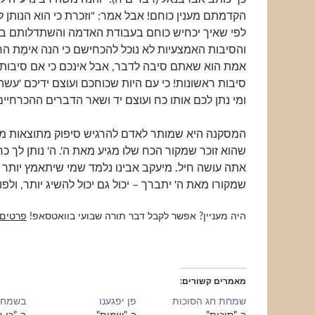
הקדמתם מענין כוחם! אבל אמר: "וזכרת כי הוא הנותן ל
לפי שאיך יכחיש כוחם בעבודת האדמה והשתדלותם במק
והסיבות האמצעיות לא נוכל להכחישם כי הנה אימֶת ה
אמת הוא שאתם סיבה לדבר, אבל אינכם כי אם סיבות 
סיבות ראשונות! כי עם היות שכוחכם ועוצם ידיכם 'עשה
ומי נתן לכם אותו כח ועוצם יד ושאר הדברים ההכרחיים
המסקנה היא שמותר לאדם להרגיש סיפוק מתוצאות מא
שהוא זוכר שמקור הכח שלו מגיע מאת ה'. ה' נותן לך כח
אתה עושה חיל. מיעקב אבינו נלמד שמי שיתאמץ יותר 
שמקורו מאת ה' יתברך – יכול גם יכול להשיג יותר, ולפ
היה מעניין? אפשר לקבל דבר תורה שבועי בוואטסאפ!
פרטים
מאמרים קשורים
שמחת חג הסוכות
פן יפגענו
בשמחה