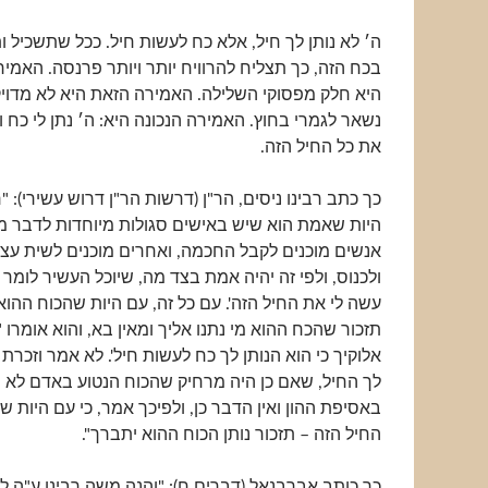
ה׳ לא נותן לך חיל, אלא כח לעשות חיל. ככל שתשכיל
בכח הזה, כך תצליח להרוויח יותר ויותר פרנסה. האמירה "כֹּ
היא חלק מפסוקי השלילה. האמירה הזאת היא לא מדוי
נשאר לגמרי בחוץ. האמירה הנכונה היא: ה׳ נתן לי כח ו
את כל החיל הזה.
כך כתב רבינו ניסים, הר"ן (דרשות הר"ן דרוש עשירי): "
היות שאמת הוא שיש באישים סגולות מיוחדות לדבר מ
אנשים מוכנים לקבל החכמה, ואחרים מוכנים לשית עצ
ולכנוס, ולפי זה יהיה אמת בצד מה, שיוכל העשיר לומר 'כ
עשה לי את החיל הזה'. עם כל זה, עם היות שהכוח ההוא 
תזכור שהכח ההוא מי נתנו אליך ומאין בא, והוא אומרו "
אלוקיך כי הוא הנותן לך כח לעשות חיל'. לא אמר וזכרת כ
לך החיל, שאם כן היה מרחיק שהכוח הנטוע באדם לא 
באסיפת ההון ואין הדבר כן, ולפיכך אמר, כי עם היות 
החיל הזה – תזכור נותן הכוח ההוא יתברך".
כך כותב אברבנאל (דברים ח): "והנה משה רבינו ע"ה 