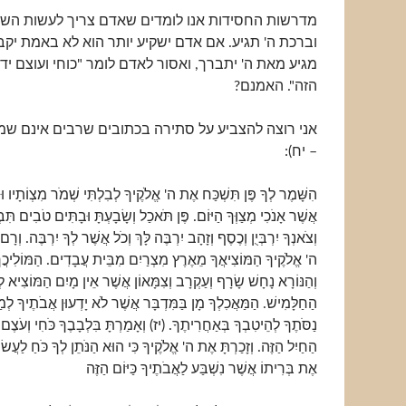
מדרשות החסידות אנו לומדים שאדם צריך לעשות השת
וברכת ה' תגיע. אם אדם ישקיע יותר הוא לא באמת יקבל
מגיע מאת ה' יתברך, ואסור לאדם לומר "כוחי ועוצם יד
הזה". האמנם?
אני רוצה להצביע על סתירה בכתובים שרבים אינם שמי
– יח):
הִשָּׁמֶר לְךָ פֶּן תִּשְׁכַּח אֶת ה' אֱלֹקֶיךָ לְבִלְתִּי שְׁמֹר מִצְוֹתָיו וּמִ
אֲשֶׁר אָנֹכִי מְצַוְּךָ הַיּוֹם. פֶּן תֹּאכַל וְשָׂבָעְתָּ וּבָתִּים טֹבִים תִּבְנ
וְצֹאנְךָ יִרְבְּיֻן וְכֶסֶף וְזָהָב יִרְבֶּה לָּךְ וְכֹל אֲשֶׁר לְךָ יִרְבֶּה. וְרָ
ה' אֱלֹקֶיךָ הַמּוֹצִיאֲךָ מֵאֶרֶץ מִצְרַיִם מִבֵּית עֲבָדִים. הַמּוֹלִיכֲךָ 
וְהַנּוֹרָא נָחָשׁ שָׂרָף וְעַקְרָב וְצִמָּאוֹן אֲשֶׁר אֵין מָיִם הַמּוֹצִיא ל
הַחַלָּמִישׁ. הַמַּאֲכִלְךָ מָן בַּמִּדְבָּר אֲשֶׁר לֹא יָדְעוּן אֲבֹתֶיךָ לְמַעַ
נַסֹּתֶךָ לְהֵיטִבְךָ בְּאַחֲרִיתֶךָ. (יז) וְאָמַרְתָּ בִּלְבָבֶךָ כֹּחִי וְעֹצֶם
הַחַיִל הַזֶּה. וְזָכַרְתָּ אֶת ה' אֱלֹקֶיךָ כִּי הוּא הַנֹּתֵן לְךָ כֹּחַ לַעֲש
אֶת בְּרִיתוֹ אֲשֶׁר נִשְׁבַּע לַאֲבֹתֶיךָ כַּיּוֹם הַזֶּה