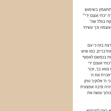
 ותתאמץ בשימוש
חִי וְעֹצֶם יָדִי״
קת בגלל שה׳
עוצמה וכך עשיתי
רצה בזה כי עם
הדברים, כמו שיש
ות בנפשם לאסוף
וחי ועוצם ידי
נטוע בך, זכור
וזכרת את ה'
י ה' אלוקיך נותן
יהיה סיבה אמצעית
שכוחך עושה את
לא רצה להכחיש