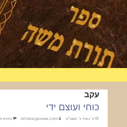
עקב
כוחי ועוצם ידי
ה׳ באדר ב׳ תשע״ט
NITZANC@GMAIL.COM
כתיבת ת