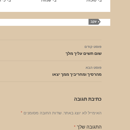
ב-"סוכות"
ב-"שמות"
ב-"כי 
עקב
ניווט
פוסט קודם
בפוסטים
שום תשים עליך מלך
פוסט הבא
מהרסיך ומחריביך ממך יצאו
כתיבת תגובה
האימייל לא יוצג באתר.
שדות החובה מסומנים
*
התגובה שלך
*