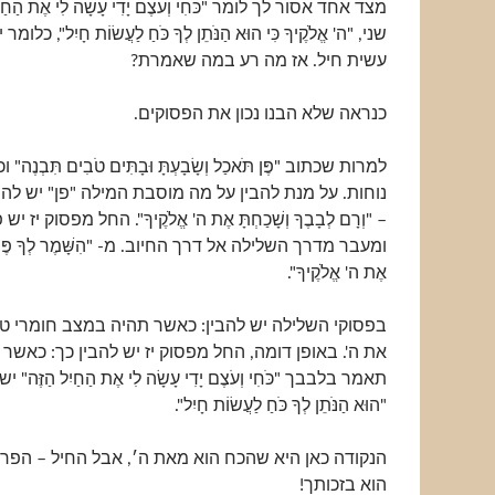
מצד אחד אסור לך לומר "כֹּחִי וְעֹצֶם יָדִי עָשָׂה לִי אֶת הַחַי
שני, "ה' אֱלֹקֶיךָ כִּי הוּא הַנֹּתֵן לְךָ כֹּחַ לַעֲשׂוֹת חָיִל", כל
עשית חיל. אז מה רע במה שאמרת?
כנראה שלא הבנו נכון את הפסוקים.
למרות שכתוב "פֶּן תֹּאכַל וְשָׂבָעְתָּ וּבָתִּים טֹבִים תִּבְנֶה"
נוחות. על מנת להבין על מה מוסבת המילה "פן" יש ל
– "וְרָם לְבָבֶךָ וְשָׁכַחְתָּ אֶת ה' אֱלֹקֶיךָ". החל מפסוק י
ומעבר מדרך השלילה אל דרך החיוב. מ- "הִשָּׁמֶר לְךָ פֶּן תִּשְׁ
אֶת ה' אֱלֹקֶיךָ".
בפסוקי השלילה יש להבין: כאשר תהיה במצב חומרי טו
את ה'. באופן דומה, החל מפסוק יז יש להבין כך: כאשר
תאמר בלבבך "כֹּחִי וְעֹצֶם יָדִי עָשָׂה לִי אֶת הַחַיִל הַזֶּה"
"הוּא הַנֹּתֵן לְךָ כֹּחַ לַעֲשׂוֹת חָיִל".
הנקודה כאן היא שהכח הוא מאת ה׳, אבל החיל – הפר
הוא בזכותך!