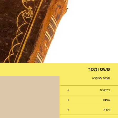
דלג
תוכן
חיפוש
פשט ומסר
הבנת המקרא
בראשית
שמות
ויקרא