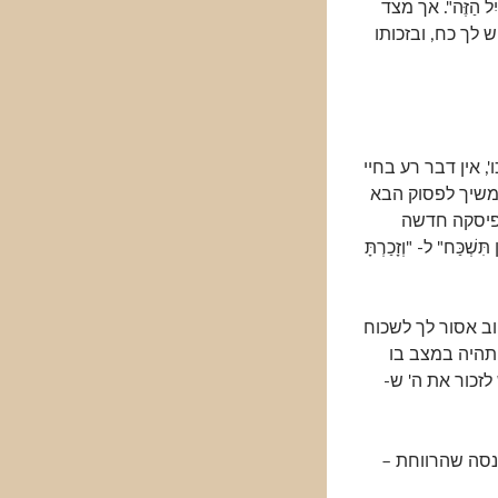
ִל הַזֶּה". אך מצד
ומר יש לך כח, ובזכותו
 וכו', אין דבר רע בחיי
המשיך לפסוק הבא
ז יש פיסקה חדשה
כַּח" ל- "וְזָכַרְתָּ
ב אסור לך לשכוח
 תהיה במצב בו
 יש לזכור את ה' ש-
נסה שהרווחת –