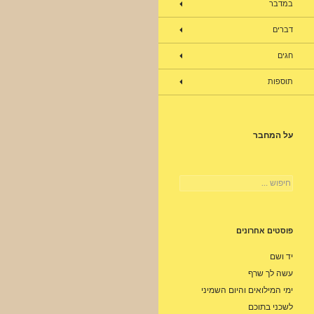
במדבר
דברים
חגים
תוספות
על המחבר
חיפוש:
פוסטים אחרונים
יד ושם
עשה לך שרף
ימי המילואים והיום השמיני
לשכני בתוכם