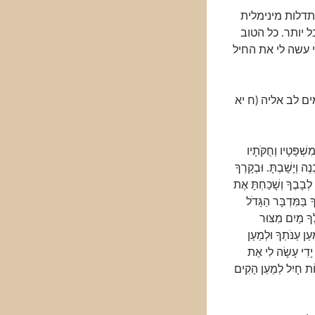
דלות מינימלית
 יותר. כל הטוב
י עשה לי את החיל
ם לב אליה (ח יא
שְׁפָּטָיו וְחֻקֹּתָיו
ֶה וְיָשָׁבְתָּ. וּבְקָרְךָ
ם לְבָבֶךָ וְשָׁכַחְתָּ אֶת
בַּמִּדְבָּר הַגָּדֹל
ְךָ מַיִם מִצּוּר
ן עַנֹּתְךָ וּלְמַעַן
 יָדִי עָשָׂה לִי אֶת
ׂוֹת חָיִל לְמַעַן הָקִים