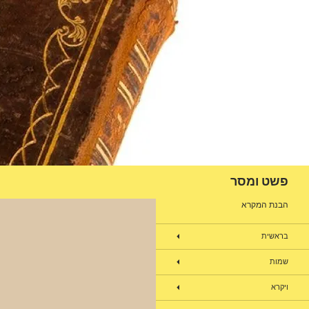
דלג
תוכן
חיפוש
פשט ומסר
הבנת המקרא
בראשית
שמות
ויקרא