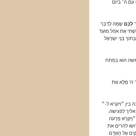
עם ה׳ ביום
ֵד
לָכֶם
שָׁמָּה לְדַבֵּר
דַּשְׁתִּי אֶת אֹהֶל מוֹעֵד
ְּתוֹךְ בְּנֵי יִשְׂרָאֵל
משה הוא בפתח
וֹד ה' מָלֵא אֶת
 בין ״ויקרא ל-״
אליך לפגישה.
ַיִּקְרָא פַרְעֹה
ירושו להרים את
ים אֶל הָאָדָם