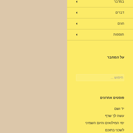
במדבר
דברים
חגים
תוספות
על המחבר
חיפוש:
פוסטים אחרונים
יד ושם
עשה לך שרף
ימי המילואים והיום השמיני
לשכני בתוכם