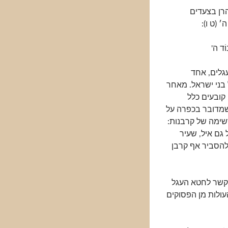
רן בצעדים
 (ט ו):
בוֹד ה'
גלים, אחד
בני ישראל. מאחר
קובעים כלל
 שמדובר בכפרה על
רשימה של קרבנות:
גם איל, שעיר
להסביר אף קרבן
קשר לחטא העגל
ולות מן הפסוקים