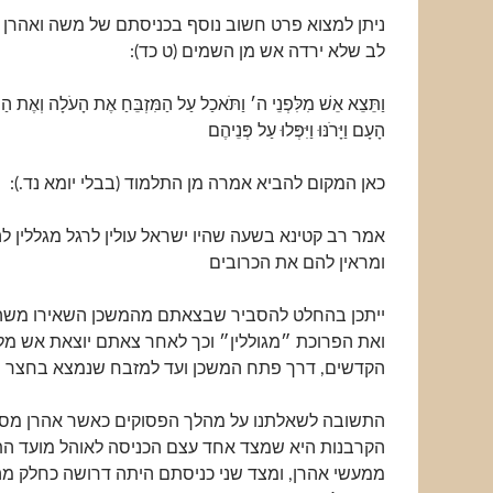
ניתן למצוא פרט חשוב נוסף בכניסתם של משה ואהרן 
לב שלא ירדה אש מן השמים (ט כד):
וַתֵּצֵא אֵשׁ מִלִּפְנֵי ה׳ וַתֹּאכַל עַל הַמִּזְבֵּחַ אֶת הָעֹלָה וְאֶת הַחֲ
הָעָם וַיָּרֹנּוּ וַיִּפְּלוּ עַל פְּנֵיהֶם
כאן המקום להביא אמרה מן התלמוד (בבלי יומא נד.):
אמר רב קטינא בשעה שהיו ישראל עולין לרגל מגללין 
ומראין להם את הכרובים
ייתכן בהחלט להסביר שבצאתם מהמשכן השאירו משה
ואת הפרוכת ״מגוללין״ וכך לאחר צאתם יוצאת אש מל
הקדשים, דרך פתח המשכן ועד למזבח שנמצא בחצר ה
התשובה לשאלתנו על מהלך הפסוקים כאשר אהרן מס
הקרבנות היא שמצד אחד עצם הכניסה לאוהל מועד 
ממעשי אהרן, ומצד שני כניסתם היתה דרושה כחלק מ