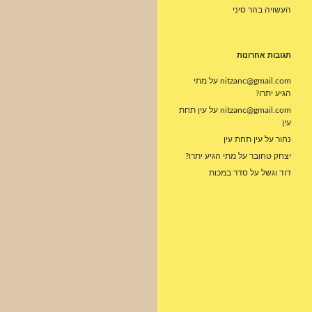
העשויה בהר סיני
תגובות אחרונות
nitzanc@gmail.com
על
מתי
הגיע יתרו?
nitzanc@gmail.com
על
עין תחת
עין
נחור
על
עין תחת עין
יצחק טחובר
על
מתי הגיע יתרו?
דוד וגשל
על
סדר במכות