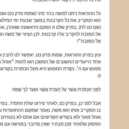
כל ההוראות ניתנו למשה בהר סיני (שמות פרק כט) ו
הוא המקריב את כל הקרבנות במשך שבעת ימי המילואי
(שם כט לח). בפרק שלנו זו הפעם הראשונה שאהרן, או 
אל המזבח להקריב עליו קרבנות. לכן הציווי של משה הוא
אֶל הַמִּזְבֵּחַ״!
עיון בפרק ההוראות, שמות פרק כט, יאפשר לנו להבין את
אחד הייעודים החשובים של המשכן הוא להוות ״אוהל 
מפגש עם ה׳. נקודת המפגש היא מעל הכפורת בקודש 
ו):
לִפְנֵי הַכַּפֹּרֶת אֲשֶׁר עַל הָעֵדֻת אֲשֶׁר אִוָּעֵד לְךָ שָׁמָּה
אבל לפני כן, בפרק כט, לאחר פירוט עולת התמיד, בסי
בו המקריב אותו הוא משה, נאמר שמקום ההתוועדות ע
אוהל מועד ולא בקודש הקודשים! אם אתם לא בטוחים שא
הפסוק שלאחר מכן מבהיר שאין מדובר בפגישה עם מ