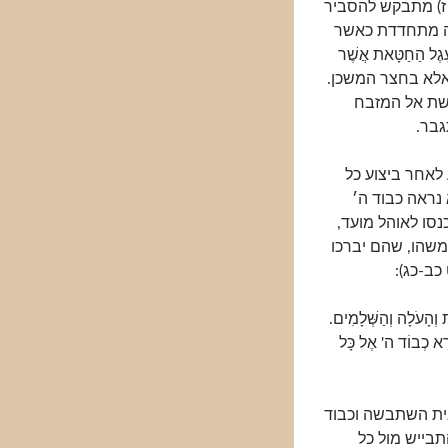
(ט ז) מתבקש להסביר
לה מתחדדת כאשר
ֵגֶל הַחַטָּאת אֲשֶׁר
אלא בחצר המשכן.
שת אל המזבח
גבר.
אחר ביצוע כל
נראה כבוד ה׳
נסו לאוהל מועד,
שהו, שהם יברכו
כב-כג):
 וְהָעֹלָה וְהַשְּׁלָמִים.
ֵּרָא כְבוֹד ה' אֶל כָּל
ית השתבשה וכבוד
תבייש מול כל