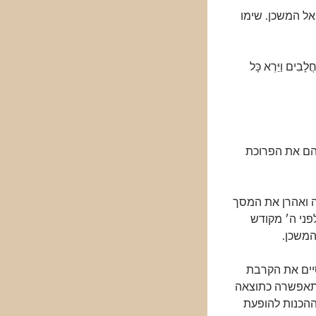
אל המשכן. שימו
לָבִים וַיַּרְא כָּל
להם את הפרוכת
 ואהרן את המסך
פני ה׳ מקודש
משכן.
יים את הקרבת
התאפשרה כתוצאה
ההכנות להופעת