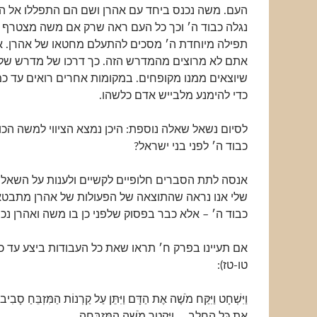
העם. משה נכנס ביחד עם אהרן ושם הם התפללו אל ה׳
נגלה כבוד ה׳ וכך כל העם ראה שרק אם משה מצטרף ל
תפילה מיוחדת ה׳ מסכים להתעלם מחטאו של אהרן. אנ
אתם לא מרוצים מהמדרש הזה. כך דרכו של מדרש של
שיוצאים ממנו מקופחים. במקומות אחרים רואים עד כמ
כדי להימנע מלבייש אדם כלשהו.
לסיום נשאל שאלה נוספת: היכן נמצא הציווי למשה הכ
כבוד ה׳ לפני בני ישראל?
אנסה לתת הסברים חלופיים לקשיים ולענות על השאלו
שלי אנו נראה שהתוצאה של הפעולות של אהרן מתבט
כבוד ה׳ – אלא כבר בפסוק שלפני כן בו משה ואהרן נכנ
אם תעיינו בפרק ח׳ תראו שאת כל העבודות ביצע עד 
טו-טז):
וַיִּשְׁחָט וַיִּקַּח מֹשֶׁה אֶת הַדָּם וַיִּתֵּן עַל קַרְנוֹת הַמִּזְבֵּחַ סָבִיב ב
אֶת כָּל הַחֵלֶב … וַיַּקְטֵר מֹשֶׁה הַמִּזְבֵּחָה