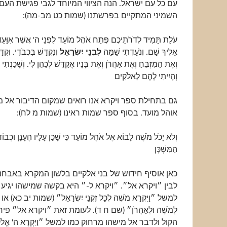
עם כל עם ישראל. הנה הציווי המיוחד לגבי פגישת העם 
השמיני המתקיים בפרשתנו (שמות כט מב-מה):
עֹלַת תָּמִיד לְדֹרֹתֵיכֶם פֶּתַח אֹהֶל מוֹעֵד לִפְנֵי ה' אֲשֶׁר אִוָּע
אֵלֶיךָ שָׁם. וְנֹעַדְתִּי שָׁמָּה
לִבְנֵי יִשְׂרָאֵל
וְנִקְדַּשׁ בִּכְבֹדִי. וְקִ
וְאֶת הַמִּזְבֵּחַ וְאֶת אַהֲרֹן וְאֶת בָּנָיו אֲקַדֵּשׁ לְכַהֵן לִי. וְשָׁכַנְתִּי ב
וְהָיִיתִי לָהֶם לֵאלֹקִים
גם בתחילת ספר ויקרא אנו רואים שמקום הדיבור אל 
אוהל מועד. בסוף ספר שמות ראינו (שמות מ לח):
וְלֹא יָכֹל מֹשֶׁה לָבוֹא אֶל אֹהֶל מוֹעֵד כִּי שָׁכַן עָלָיו הֶעָנָן וּכְב
הַמִּשְׁכָּן
כאן אוסיף חידוש של בני אלקיים בלשון המקרא באבחנה
לבין ״ויקרא אל״. ״ויקרא ל-״ היא בקשה שמישהו יגיע 
למשל ״וַיִּקְרָא מֹשֶׁה לְכָל זִקְנֵי יִשְׂרָאֵל״ (שמות יב כא) או ״ו
לְמֹשֶׁה וּלְאַהֲרֹן״ (שם ח ד). לעומת זאת ״ויקרא אל״ פ
הקול ולדבר אל מישהו מרחוק כמו למשל ״וַיִּקְרָא ה' אֱלֹקִ