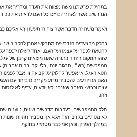
בתחילת פרשתנו משה מצווה את העדה ומדריך את אה
הנדרשים אשר לאחריהם יזכו כל העם לראות את כבוד ה׳
וַיֹּאמֶר מֹשֶׁה זֶה הַדָּבָר אֲשֶׁר צִוָּה ה' תַּעֲשׂוּ וְיֵרָא אֲלֵיכֶם כְּ
כחלק מהצעדים הנדרשים מתבקש אהרן להקריב שני ע
לחטאת לכפר על עצמו ועל העם, ואחד לעולה לכפר על 
שזהו המקום היחיד בתורה שאנו מוצאים קרבן של עגל, 
המפרשים (רש״י, תרגום יונתן, כלי יקר ורבים אחרים)
חטא העגל. אי אפשר לחלוק על קביעה זו, אבל לפנינו 
האם אנו יודעים להסביר מדוע מקריבים ביחד עם העגל 
עזים וכבש? מאחר שאנחנו לא יודעים, עדיף לא לנסות 
וזהו.
חלק מהמפרשים, בעקבות מדרשים שונים, טוענים שה
לא מסתיים בקרבן הזה אלא אף מסביר תהיות שונות הע
במהלך הפרק, וכאן אני כבר מסתייג בתוקף.