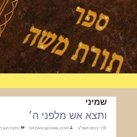
שמיני
ותצא אש מלפני ה׳
ז׳ בניסן תשפ״ב
NITZANC@GMAIL.COM
כתיבת תגובה