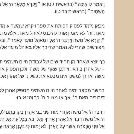
וַיֹּאמֶר לוֹ אַיֶּכָּה״ (בראשית ג ט) או ״וַיִּקְרָא מַלְאַךְ ה' אֶל א
הַשָּׁמָיִם״ (בראשית כב טו).
מכאן נלמד לפסוק הפותח את ספר ויקרא שמשה עומד
מועד, וה׳ לא מזמין אותו להיכנס לאוהל מועד, אלא מדב
״וַיִּקְרָא אֶל מֹשֶׁה וַיְדַבֵּר ה' אֵלָיו מֵאֹהֶל מוֹעֵד לֵאמֹר
מפורשים שהרי לא נאמר שדיבר אליו
ב
אוהל מועד אל
כך יוצא שאחד מן החידושים של עבודת היום השמיני ה
– של אהרן בודאי, וייתכן שאף של משה. ולכן הפסוק או
משה ואהרן למשכן אינו מבטא את כשלונו של אהרן אל
במשך מספר ימים לאחר היום השמיני מספיק אהרן ל
דיבורים מאת ה׳, אך אז מצווה ה׳ כך (טז א-ב):
וַיְדַבֵּר ה' אֶל מֹשֶׁה אַחֲרֵי מוֹת שְׁנֵי בְּנֵי אַהֲרֹן בְּקָרְבָתָם לִפְנֵי
ה' אֶל מֹשֶׁה דַּבֵּר אֶל אַהֲרֹן אָחִיךָ וְאַל יָבֹא בְכָל עֵת אֶל הַקֹּ
אֶל פְּנֵי הַכַּפֹּרֶת אֲשֶׁר עַל הָאָרֹן וְלֹא יָמוּת כִּי בֶּעָנָן אֵרָאֶה עַ