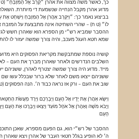
כך, כאשר משה מצווה את אהרן ״קְרַב אֶל הַמִּזְבֵּחַ״ 
מדוע אהרן מקבל הנחייה שנשמעת די מיותרת. השא
בביצוע נאמר כך: ״וַיִּקְרַב אַהֲרֹן אֶל הַמִּזְבֵּחַ וַיִּשְׁחַט אֶת ע
לוֹ״ (ט ח) – שהרי השחיטה אינה מתבצעת על המזבח 
ההסבר שמביא רש״י מן הספרא הוא שאהרן חשש לג
שמא חטא העגל מעכב, והיה צורך שמשה יעזור לו להת
קושיה נוספת שמתבקשת מקריאת הפסוקים היא מדוע ל
השלבים הנדרשים ולאחר שאהרן מברך את העם – לא 
מייד. מדוע היה צורך שמשה יצטרף לאהרן, ששניהם ייכ
ששניהם ייצאו משם לאחר שלא ברור שבכלל עשו שם מ
שוב את העם – ורק אז נראה כבוד ה׳. הנה הפסוקים (ט 
וַיִּשָּׂא אַהֲרֹן אֶת יָדָיו אֶל הָעָם וַיְבָרְכֵם וַיֵּרֶד מֵעֲשֹׂת הַחַטָּאת
וַיָּבֹא מֹשֶׁה וְאַהֲרֹן אֶל אֹהֶל מוֹעֵד וַיֵּצְאוּ וַיְבָרֲכוּ אֶת הָעָם וַי
הָעָם
ההסבר של רש״י הוא, גם הפעם מספרא, שאכן התוכנ
ה׳ לא הופיע בגלל חטאי העבר של אהרן ויצא שאהרן ה