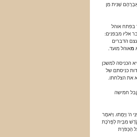
ַבְרָהָם שֵׁנִית מִן
 בפתח אוהל
ר אליו מבפנים:
״, ובעצם הדברים
א
מ
אוהל מועד.
יא הכניסה למשכן
דות כניסתם של
א את הצלחתו.
קבל חמישה
 ה' וַיָּמֻתוּ. וַיֹּאמֶר
דֶשׁ מִבֵּית לַפָּרֹכֶת
ל הַכַּפֹּרֶת