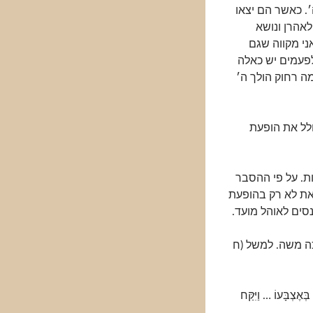
. כאשר הם יצאו
אהרן ונושא
י מקווה שגם
פעמים יש כאלה
ה רחוק הולך ה׳
ולל את הופעת
ת. על פי ההסבר
את לא רק בהופעת
סים לאוהל מועד.
כה משה. למשל (ח
ְּאֶצְבָּעוֹ … וַיִּקַּח