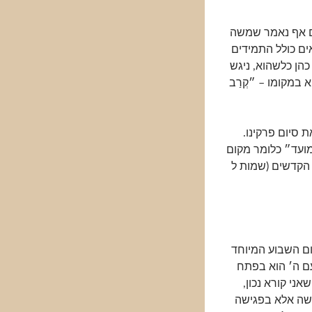
שם אף נאמר שמשה
ם כולל התמידים
כהן כלשהוא, ניגש
 במקומו – ״קְרַב
 סיום פרקינו.
מועד״ כלומר מקום
הקדשים (שמות ל
ום השבוע המיוחד
ם ה׳ הוא בפתח
ני קורא נכון,
שה אלא בפגישה