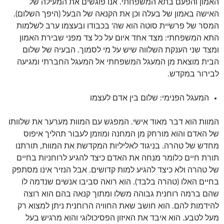
האמון והפעם בתא המשפחתי. אנו פוגשים את המעילה של
האישה באמון של בעלה וכן את הקנאה של הבעל (היפך השלום).
המסר של פרשיית סוטה הוא שה' בכבודו ובעצמו ערב לשלמות
התא המשפחתי: מצד אחד איום על כל צד מפני שבירת האמון
ומצד שני הענקת השלווה שיש על מי לסמוך. הבעיה של שלום
הבית מוצאת מן המעגל המשפחתי אל המעגל החברתי ומגיעה
לבירור במקדש.
המעגל הפנימי: שלום בין אדם לעצמו
המוות הוא דבר מאוד אישי. המפגש עם המוות מערער את שלוותו
של האדם והוא מורחק מן המחנה ומוזמן לעבור תהליך איפוס
מחדש של טהרה. בניגוד לאליליות המקדשת את המוות, תורתנו
תורת חיים כלומר מנחה את האדם כיצד להגיע לרוחניות בחיים
של טהרה ולא כיצד להגיע למות קדושים. אבל הנזיר אינו מסתפק
בחיים האלו (טהרה בלבד). הוא רואה סביבו אנשים שנדמה לו
שהם ברמה רוחנית גבוהה משלו ומתוך קנאה בהם הוא רוצה
להידמות להם. הוא חושב שאת החוויה הרוחנית ניתן למצוא רק
מעל לטבע. הוא איבד את האיזון הפסיכולוגי והוא מרגיש בעל