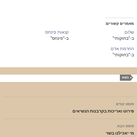
מאמרים קשורים
שלום
קנאות פינחס
ב-"בחוקותי"
ב-"פינחס"
החרמת אדם
ב-"בחוקותי"
נשא
ניווט
פוסט קודם
בפוסטים
פירוט ואריכות בקרבנות הנשיאים
פוסט הבא
מי יאכילנו בשר