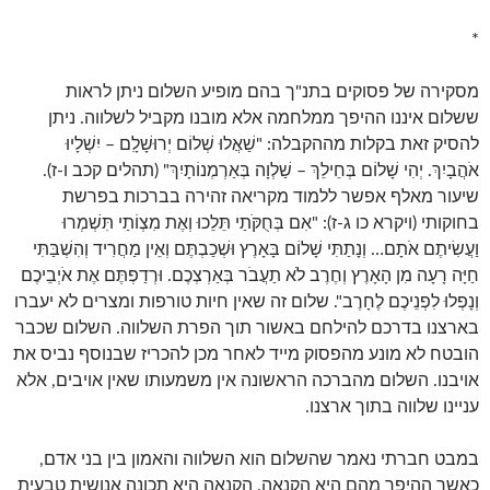
*
מסקירה של פסוקים בתנ"ך בהם מופיע השלום ניתן לראות
ששלום איננו ההיפך ממלחמה אלא מובנו מקביל לשלווה. ניתן
להסיק זאת בקלות מההקבלה: "שַׁאֲלוּ שְׁלוֹם יְרוּשָׁלִָם – יִשְׁלָיוּ
אֹהֲבָיִךְ.
יְהִי שָׁלוֹם בְּחֵילֵךְ – שַׁלְוָה בְּאַרְמְנוֹתָיִךְ" (תהלים קכב ו-ז).
שיעור מאלף אפשר ללמוד מקריאה זהירה בברכות בפרשת
בחוקותי (ויקרא כו ג-ז): "אִם בְּחֻקֹּתַי תֵּלֵכוּ וְאֶת מִצְו‍ֹתַי תִּשְׁמְרוּ
וַעֲשִׂיתֶם אֹתָם… וְנָתַתִּי שָׁלוֹם בָּאָרֶץ וּשְׁכַבְתֶּם וְאֵין מַחֲרִיד וְהִשְׁבַּתִּי
חַיָּה רָעָה מִן הָאָרֶץ וְחֶרֶב לֹא תַעֲבֹר בְּאַרְצְכֶם. וּרְדַפְתֶּם אֶת אֹיְבֵיכֶם
וְנָפְלוּ לִפְנֵיכֶם לֶחָרֶב". שלום זה שאין חיות טורפות ומצרים לא יעברו
בארצנו בדרכם להילחם באשור תוך הפרת השלווה. השלום שכבר
הובטח לא מונע מהפסוק מייד לאחר מכן להכריז שבנוסף נביס את
אויבנו. השלום מהברכה הראשונה אין משמעותו שאין אויבים, אלא
עניינו שלווה בתוך ארצנו.
במבט חברתי נאמר שהשלום הוא השלווה והאמון בין בני אדם,
כאשר ההיפך מהם היא הקנאה. הקנאה היא תכונה אנושית טבעית