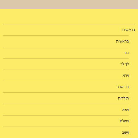
בראשית
בראשית
נח
לך לך
וירא
חיי שרה
תולדות
ויצא
וישלח
וישב