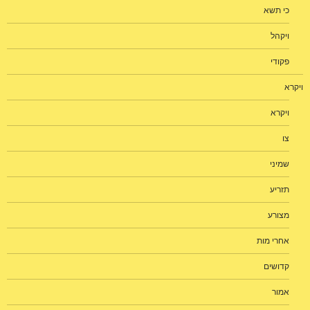
כי תשא
ויקהל
פקודי
ויקרא
ויקרא
צו
שמיני
תזריע
מצורע
אחרי מות
קדושים
אמור