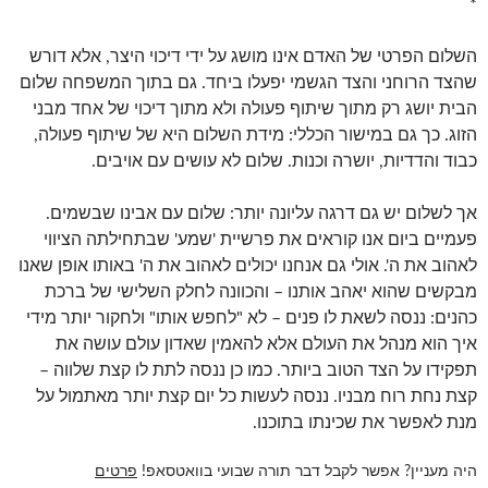
*
השלום הפרטי של האדם אינו מושג על ידי דיכוי היצר, אלא דורש
שהצד הרוחני והצד הגשמי יפעלו ביחד. גם בתוך המשפחה שלום
הבית יושג רק מתוך שיתוף פעולה ולא מתוך דיכוי של אחד מבני
הזוג. כך גם במישור הכללי: מידת השלום היא של שיתוף פעולה,
כבוד והדדיות, יושרה וכנות. שלום לא עושים עם אויבים.
אך לשלום יש גם דרגה עליונה יותר: שלום עם אבינו שבשמים.
פעמיים ביום אנו קוראים את פרשיית 'שמע' שבתחילתה הציווי
לאהוב את ה'. אולי גם אנחנו יכולים לאהוב את ה' באותו אופן שאנו
מבקשים שהוא יאהב אותנו – והכוונה לחלק השלישי של ברכת
כהנים: ננסה לשאת לו פנים – לא "לחפש אותו" ולחקור יותר מידי
איך הוא מנהל את העולם אלא להאמין שאדון עולם עושה את
תפקידו על הצד הטוב ביותר. כמו כן ננסה לתת לו קצת שלווה –
קצת נחת רוח מבניו. ננסה לעשות כל יום קצת יותר מאתמול על
מנת לאפשר את שכינתו בתוכנו.
היה מעניין? אפשר לקבל דבר תורה שבועי בוואטסאפ!
פרטים