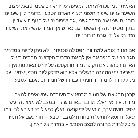
האמיתית מתוכו ולא זאת המגיעה על ידי גורם גשמי טבעי. עיצוב
השיער עניינו שיפור חיצוניות גוף האדם הטבעי. בדומה ליין שעניינו
רוחניות שמגיעה מדבר גשמי, גם שיפור זה של הגוף הוא עדיין
בתוך מסגרת הגוף הגשמי. גם כאן שואף הנזיר להשיג את השיפור
הזה רק על ידי גורמים רוחניים.
אם הנזיר נטמא למת זוהי "פסילה טכנית" – לא ניתן להיות במדרגה
הגבוהה של הנזיר אם אין לך את מדרגת הקדושה הבסיסית של
האדם הטהור. אם תקופת נזירותו נקטעה על ידי טומאת מת אין די
בשבעה ימי הטהרה הרגילים אלא הוא יזדקק ליום נוסף, שמיני, על
מנת לחזור לרמה הרוחנית הגבוהה של הנזירות, מעבר לטבע.
קרבן החטאת של הנזיר מבטא את העובדה שהשאיפה למצב
נזירות אינו אידיאלי. מדובר באדם שהיה במצב לא מאוזן, הרגיש
שפל ומועט ערך, הונע על ידי קנאה ונאלץ למעול בטבע העולם. כמו
שעל החוטא להתעלות בחזרה למצב הטבעי – הרי שגם על הנזיר
מוטל לרדת בחזרה למצב הטבעי – בחזרה אל האיזון.