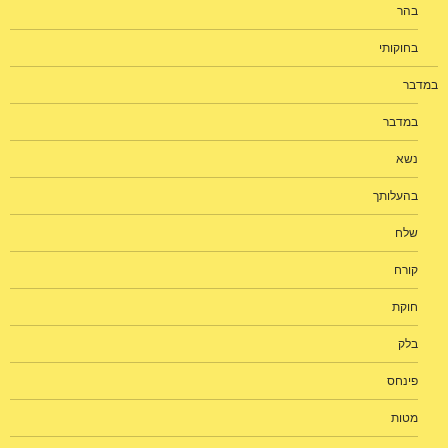
בהר
בחוקותי
במדבר
במדבר
נשא
בהעלותך
שלח
קורח
חוקת
בלק
פינחס
מטות