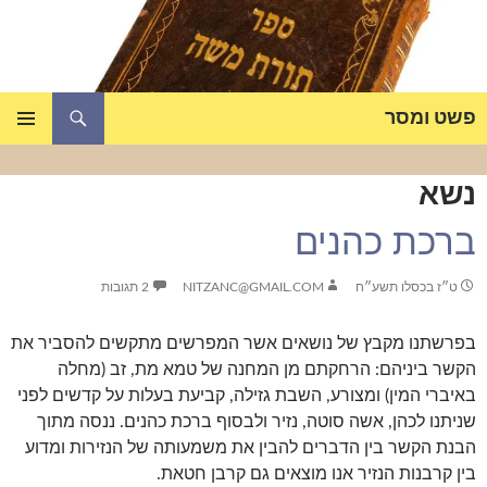
דלג
תוכן
חיפוש
פשט ומסר
תפריט
ראשי
נשא
ברכת כהנים
ט״ז בכסלו תשע״ח
NITZANC@GMAIL.COM
2 תגובות
בפרשתנו מקבץ של נושאים אשר המפרשים מתקשים להסביר את
הקשר ביניהם: הרחקתם מן המחנה של טמא מת, זב (מחלה
באיברי המין) ומצורע, השבת גזילה, קביעת בעלות על קדשים לפני
שניתנו לכהן, אשה סוטה, נזיר ולבסוף ברכת כהנים. ננסה מתוך
הבנת הקשר בין הדברים להבין את משמעותה של הנזירות ומדוע
בין קרבנות הנזיר אנו מוצאים גם קרבן חטאת.