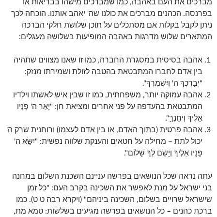
מברכים את העם באהבה, כמו שמברכים מישהו בבריאות או
בפרנסה. הכהנים מברכים את כולנו שה' יאהב אותנו. הוכחה לכך
ניתן לקבל בקלות אם מסתכלים על תוכן שלושת חלקי הברכה
המתארים שלוש מדרגות באהבה המופיעות בשלושה מעגלים:
אהבה בסיסית במסגרת החברה, כמו זו שאנו מצווים שתהיה
בין אדם לחברו המתבטאת בהטבה לזולת ושמירתו מנזק:
"יְבָרֶכְךָ ה' וְיִשְׁמְרֶךָ".
אהבה עמוקה יותר, משפחתית, כמו זו שבין איש לאשתו וילדיו
המתבטאת בהעדפה על פני אחרים ומציאת חן: "יָאֵר ה' פָּנָיו
אֵלֶיךָ וִיחֻנֶּךָּ".
אהבה פרטית (בתוך האדם, או בין אדם לעצמו) ורוחנית שרק ה'
יכול לתת – מחילה על חטאים והענקת שלווה נפשית: "יִשָּׂא ה'
פָּנָיו אֵלֶיךָ וְיָשֵׂם לְךָ שָׁלוֹם".
עתה נראה שכל הנושאים בפרשה עניינם השכנת השלום במחנה
בני ישראל על מנת לאפשר את השכינה בקרב העם: "כל זמן
שישראל שרויים בשלום, השכינה ביניהם" (ויקרא רבה ט ט). כמו
ברכת כהנים – כל הנושאים בפרשה מגיעים בשלשות: טמא מת,