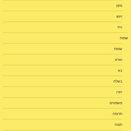
מקץ
ויגש
ויחי
שמות
שמות
וארא
בא
בשלח
יתרו
משפטים
תרומה
תצוה