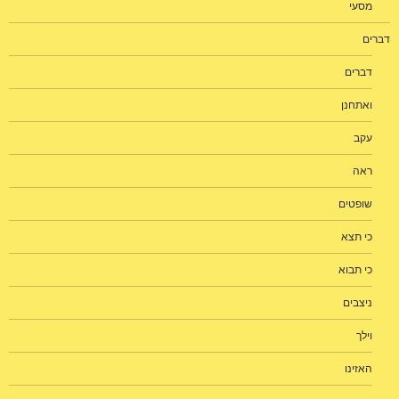
מסעי
דברים
דברים
ואתחנן
עקב
ראה
שופטים
כי תצא
כי תבוא
ניצבים
וילך
האזינו