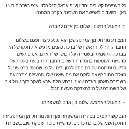
כל העניינים קשורים יחדיו (ע"פ אראל סגל הלוי, ע"פ רש"ר הירש ו
כא), ומיועדים לאפשר את השכינה בקרב המחנה:
המעגל החיצוני: שלום בין אדם לחברה
המצורע מורחק מן המחנה שכן הוא נכנע ליצרו ופגם בשלום
החברה. החלק הראשון של ברכת כהנים מדגיש את חלקו של ה'
בברכה הגשמית ובשמירה על רכושו של האדם. אנו פוגשים
פרשיות העוסקות בהסדרת השלום החברתי: קביעת בעלות על
קדשים ותרומה שטרם ניתנו לכהן ודינו של מי שמועל ברכושו של
הזולת מתוך קינאה ולוקח את מה שאינו שלו. המעילה מתבטאת
בשבירת האמון באדם שאינו נרתע מלהישבע לשקר תוך ניצול ציני
של השמירה של ה' להצדקת מעשה הגזל.
המעגל האמצעי: שלום בין אדם למשפחתו
הזב קשור לפגם בטהרת המשפחה ואף הוא מורחק מן המחנה. זהו
החלק השני של ברכת כהנים. פרשיית סוטה עוסקת שוב בשבירת