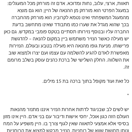
תאוות, ארצי, עלוב, נחות ומדוכא. אדם זה מורחק מכל המעגלים:
במעגל הפרטי הוא מורחק מן ההנאה של היין; הוא גם מוצא
מהמעגל המשפחתי ואינו נטמא לקרוביו; הוא מורחק מהחברה
בכך שהוא מגדל את שערו כמו מתבודד שאינו מתחשב בדעת
החברה עליו ובנוסף נזירותו תסתיים בטקס פומבי במקדש. גם כאן
יש מעילה כאשר הנזיר משתמש ביין במקום להנאה – להדגשת
פרישותו. מניעת גופו מהנאה היא מעילה בטבע ובעולם. הנזירות
מאפשרת לאדם להגיע להשלמה עם עצמו ועם יצרו ולמצוא שוב
את השלווה. החלק השלישי של ברכת כהנים עוסק בשלב מרומם
זה.
כל זאת ועוד מקופל בתוך ברכה בת 15 מילים.
*
יש לשים לב שבניגוד לדתות אחרות הנזיר איננו מתנזר מהנאות
העולם הזה כגון אוכל, יחסי אישות ודיבור עם בני אדם. היין אינו מזון
בסיסי אלא אמצעי לתאווה שאין לגוף צורך בו. היין משפיע על המח
ונותן תחושת שווא של רוחניות. הנזיר מבקש למצוא את הרוחניות