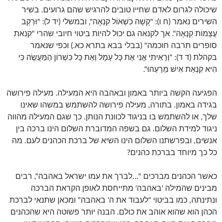
שיכולה לגרום לאדם שחייו טובים להרגיש שהם גרועים. בשיר
השירים נאמר (ח ו): "קָשָׁה כִשְׁאוֹל קִנְאָה", ובמשלי (יד ל): "וּרְקַב
עֲצָמוֹת קִנְאָה". אך לקנאה גם יכול להיות ביטוי חיובי שהרי "קנאת
סופרים תרבה חוכמה" (בבלי בבא בתרא כא.) וכפי שנאמר
בקהלת (ד ד): "וְרָאִיתִי אֲנִי אֶת כָּל עָמָל וְאֵת כָּל כִּשְׁרוֹן הַמַּעֲשֶׂה כִּי
הִיא קִנְאַת אִישׁ מֵרֵעֵהוּ".
הפגיעה הקשה ביותר באמון ובאהבה היא המעילה. מעילה פירושה
בגידה באמון. בתורה, מעילה פירושה להשתמש במשהו שאינו
שלך, או להשתמש בו בניגוד לכוונת הנותן. כך שגם המעילה מהווה
ניגוד למידת השלום. גם בשפה המדוברת השלום הינו ברכה בין
אנשים, ובפרשתנו השלום הינו השיא של ברכת הכהנים לעם. מה
כל כך מיוחד בברכת כהנים?
כאשר הכהנים מברכים "…לברך את עמו ישראל באהבה", רבים
מבינים שהמילה 'באהבה' מתייחסת לאופן הקראת הברכה
ונתינתה, כמו בביטוי "לעבוד את ה' באהבה" ומכאן שתנאי לברכת
הכהן הוא שהוא אוהב את כולם. הבנה יותר פשוטה היא שהכהנים