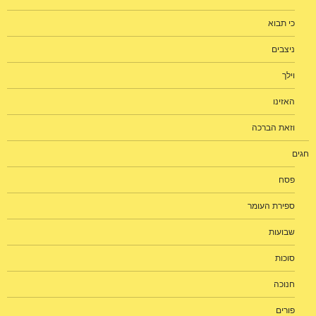
כי תבוא
ניצבים
וילך
האזינו
וזאת הברכה
חגים
פסח
ספירת העומר
שבועות
סוכות
חנוכה
פורים