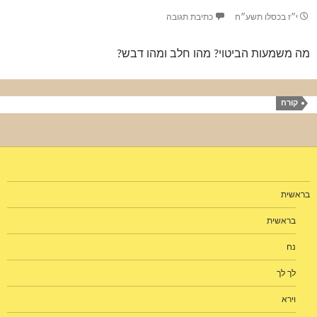
י״ז בכסלו תשע״ח
כתיבת תגובה
מה משמעות הביטוי? מהו חלב ומהו דבש?
קורח
בראשית
בראשית
נח
לך לך
וירא