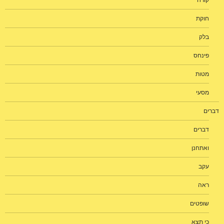
קורח
חוקת
בלק
פינחס
מטות
מסעי
דברים
דברים
ואתחנן
עקב
ראה
שופטים
כי תצא