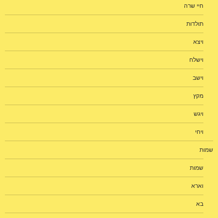
חיי שרה
תולדות
ויצא
וישלח
וישב
מקץ
ויגש
ויחי
שמות
שמות
וארא
בא