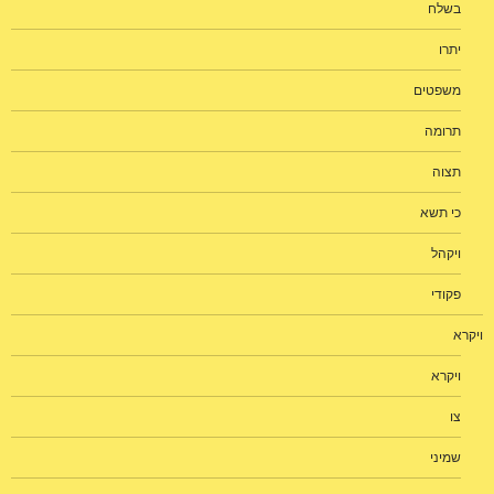
בשלח
יתרו
משפטים
תרומה
תצוה
כי תשא
ויקהל
פקודי
ויקרא
ויקרא
צו
שמיני