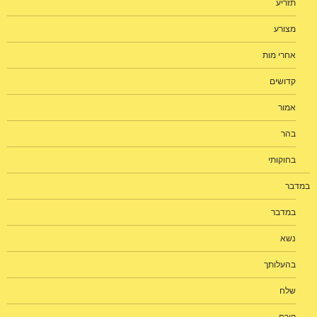
תזריע
מצורע
אחרי מות
קדושים
אמור
בהר
בחוקותי
במדבר
במדבר
נשא
בהעלותך
שלח