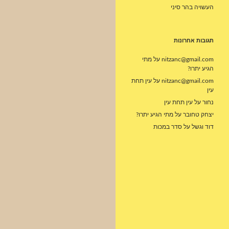
העשויה בהר סיני
תגובות אחרונות
nitzanc@gmail.com
על
מתי
הגיע יתרו?
nitzanc@gmail.com
על
עין תחת
עין
נחור
על
עין תחת עין
יצחק טחובר
על
מתי הגיע יתרו?
דוד וגשל
על
סדר במכות