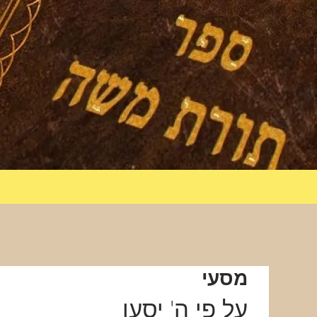
מסעי
על פי ה' יסעו