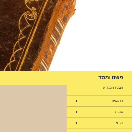
דלג
תוכן
חיפוש
פשט ומסר
הבנת המקרא
בראשית
שמות
ויקרא