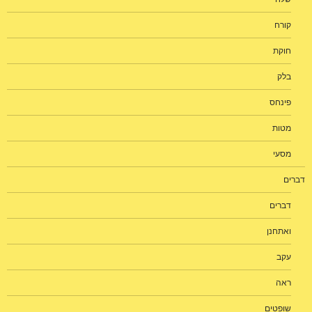
קורח
חוקת
בלק
פינחס
מטות
מסעי
דברים
דברים
ואתחנן
עקב
ראה
שופטים