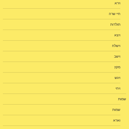
וירא
חיי שרה
תולדות
ויצא
וישלח
וישב
מקץ
ויגש
ויחי
שמות
שמות
וארא