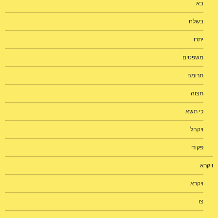
בא
בשלח
יתרו
משפטים
תרומה
תצוה
כי תשא
ויקהל
פקודי
ויקרא
ויקרא
צו