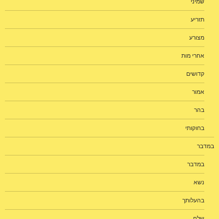
שמיני
תזריע
מצורע
אחרי מות
קדושים
אמור
בהר
בחוקותי
במדבר
במדבר
נשא
בהעלותך
שלח