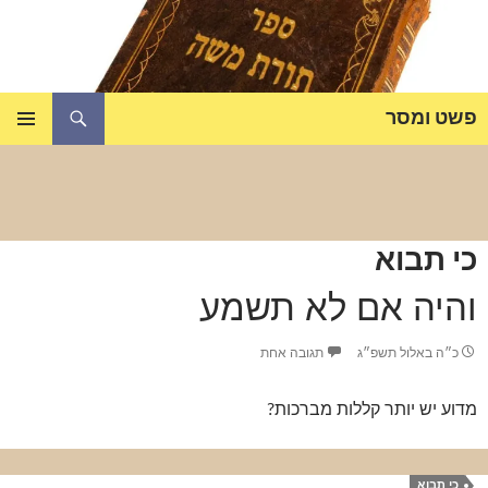
דלג
תוכן
חיפוש
פשט ומסר
תפריט
ראשי
כי תבוא
והיה אם לא תשמע
כ״ה באלול תשפ״ג
תגובה אחת
מדוע יש יותר קללות מברכות?
כי תבוא