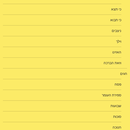
כי תצא
כי תבוא
ניצבים
וילך
האזינו
וזאת הברכה
חגים
פסח
ספירת העומר
שבועות
סוכות
חנוכה