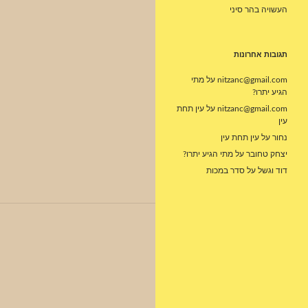
העשויה בהר סיני
תגובות אחרונות
nitzanc@gmail.com
על
מתי
הגיע יתרו?
nitzanc@gmail.com
על
עין תחת
עין
נחור
על
עין תחת עין
יצחק טחובר
על
מתי הגיע יתרו?
דוד וגשל
על
סדר במכות