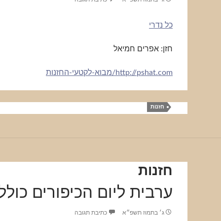
כל נדרי
חזן: אפרים חמיאל
http://pshat.com/מבוא-לקטעי-החזנות
חזנות
חזנות
ערבית ליום הכיפורים כולל 
ג׳ בתמוז תשפ״א
כתיבת תגובה