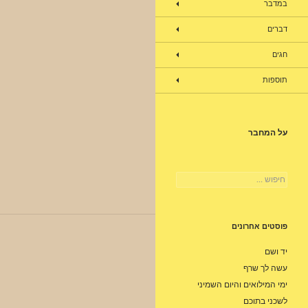
במדבר
דברים
חגים
תוספות
על המחבר
חיפוש:
פוסטים אחרונים
יד ושם
עשה לך שרף
ימי המילואים והיום השמיני
לשכני בתוכם