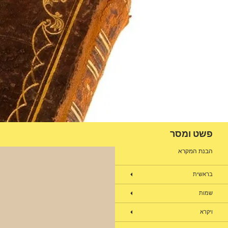
דלג
תוכן
חיפוש
פשט ומסר
הבנת המקרא
בראשית
שמות
ויקרא