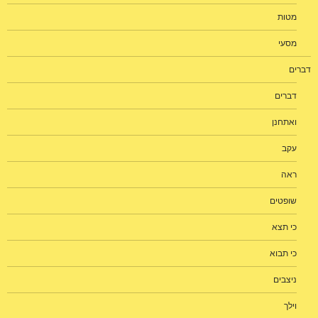
מטות
מסעי
דברים
דברים
ואתחנן
עקב
ראה
שופטים
כי תצא
כי תבוא
ניצבים
וילך