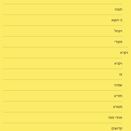
תצוה
כי תשא
ויקהל
פקודי
ויקרא
ויקרא
צו
שמיני
תזריע
מצורע
אחרי מות
קדושים