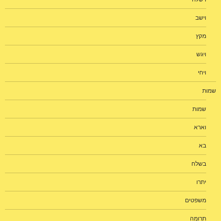
וישב
מקץ
ויגש
ויחי
שמות
שמות
וארא
בא
בשלח
יתרו
משפטים
תרומה