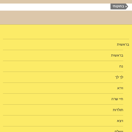
בחוקותי
בראשית
בראשית
נח
לך לך
וירא
חיי שרה
תולדות
ויצא
וישלח