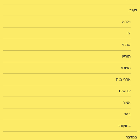
ויקרא
ויקרא
צו
שמיני
תזריע
מצורע
אחרי מות
קדושים
אמור
בהר
בחוקותי
במדבר