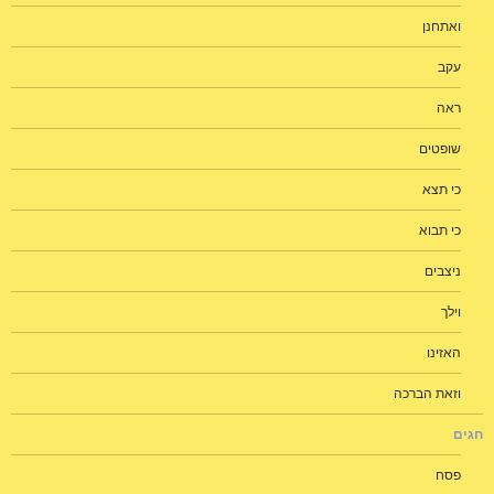
ואתחנן
עקב
ראה
שופטים
כי תצא
כי תבוא
ניצבים
וילך
האזינו
וזאת הברכה
חגים
פסח