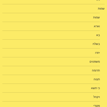
שמות
שמות
וארא
בא
בשלח
יתרו
משפטים
תרומה
תצוה
כי תשא
ויקהל
פקודי