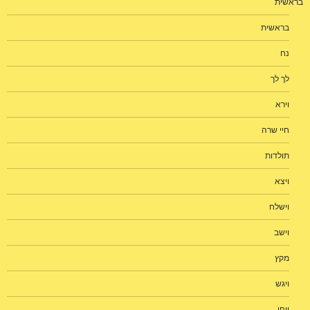
בראשית
בראשית
נח
לך לך
וירא
חיי שרה
תולדות
ויצא
וישלח
וישב
מקץ
ויגש
ויחי