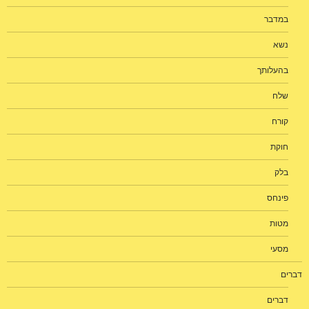
במדבר
נשא
בהעלותך
שלח
קורח
חוקת
בלק
פינחס
מטות
מסעי
דברים
דברים