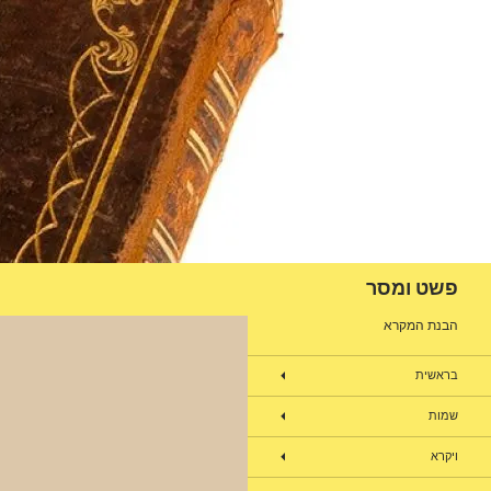
דלג
תוכן
חיפוש
פשט ומסר
הבנת המקרא
בראשית
שמות
ויקרא