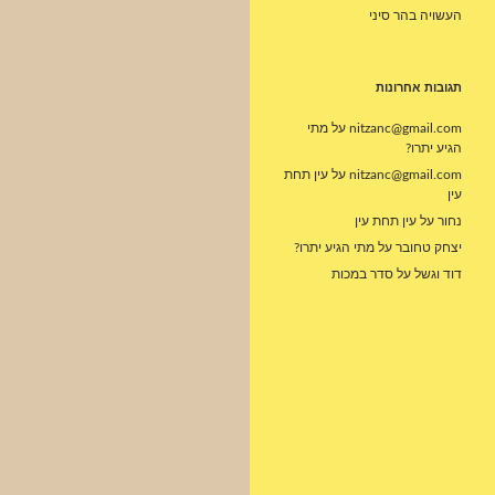
העשויה בהר סיני
תגובות אחרונות
nitzanc@gmail.com
על
מתי
הגיע יתרו?
nitzanc@gmail.com
על
עין תחת
עין
נחור
על
עין תחת עין
יצחק טחובר
על
מתי הגיע יתרו?
דוד וגשל
על
סדר במכות