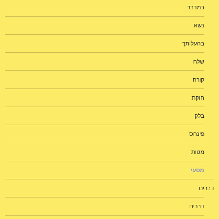
במדבר
נשא
בהעלותך
שלח
קורח
חוקת
בלק
פינחס
מטות
מסעי
דברים
דברים