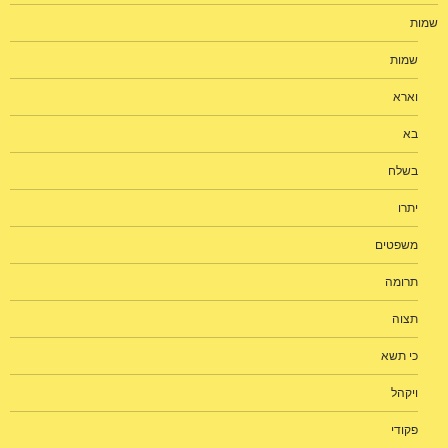
שמות
שמות
וארא
בא
בשלח
יתרו
משפטים
תרומה
תצוה
כי תשא
ויקהל
פקודי