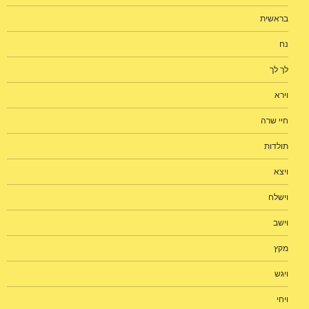
בראשית
נח
לך לך
וירא
חיי שרה
תולדות
ויצא
וישלח
וישב
מקץ
ויגש
ויחי