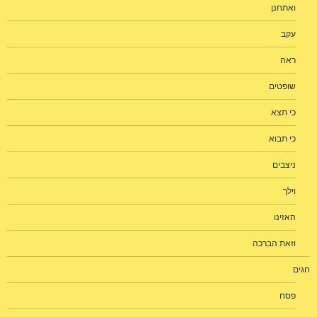
ואתחנן
עקב
ראה
שופטים
כי תצא
כי תבוא
ניצבים
וילך
האזינו
וזאת הברכה
חגים
פסח