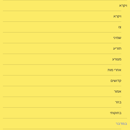
ויקרא
ויקרא
צו
שמיני
תזריע
מצורע
אחרי מות
קדושים
אמור
בהר
בחוקותי
במדבר