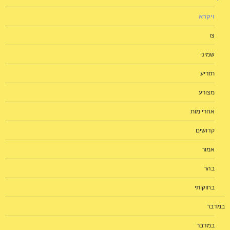
ויקרא
צו
שמיני
תזריע
מצורע
אחרי מות
קדושים
אמור
בהר
בחוקותי
במדבר
במדבר