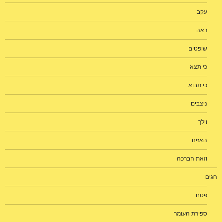
עקב
ראה
שופטים
כי תצא
כי תבוא
ניצבים
וילך
האזינו
וזאת הברכה
חגים
פסח
ספירת העומר