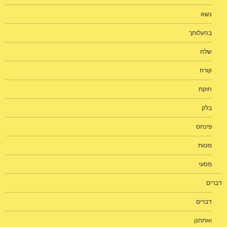
נשא
בהעלותך
שלח
קורח
חוקת
בלק
פינחס
מטות
מסעי
דברים
דברים
ואתחנן