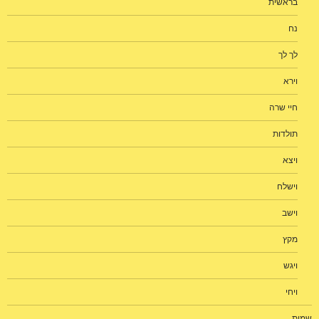
בראשית
נח
לך לך
וירא
חיי שרה
תולדות
ויצא
וישלח
וישב
מקץ
ויגש
ויחי
שמות