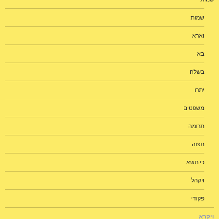
שמות
וארא
בא
בשלח
יתרו
משפטים
תרומה
תצוה
כי תשא
ויקהל
פקודי
ויקרא