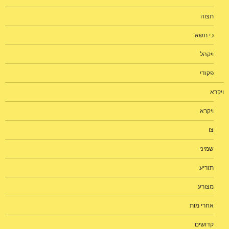
תצוה
כי תשא
ויקהל
פקודי
ויקרא
ויקרא
צו
שמיני
תזריע
מצורע
אחרי מות
קדושים