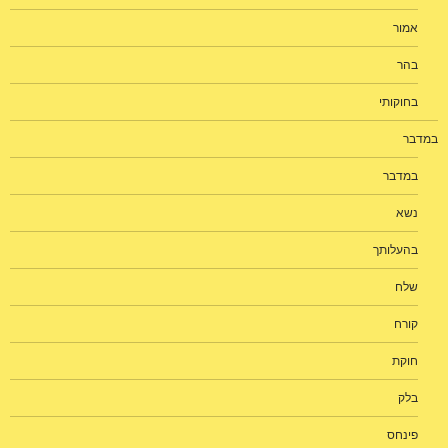
אמור
בהר
בחוקותי
במדבר
במדבר
נשא
בהעלותך
שלח
קורח
חוקת
בלק
פינחס