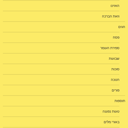
האזינו
וזאת הברכה
חגים
פסח
ספירת העומר
שבועות
סוכות
חנוכה
פורים
תוספות
טעות נפוצה
באורי מלים