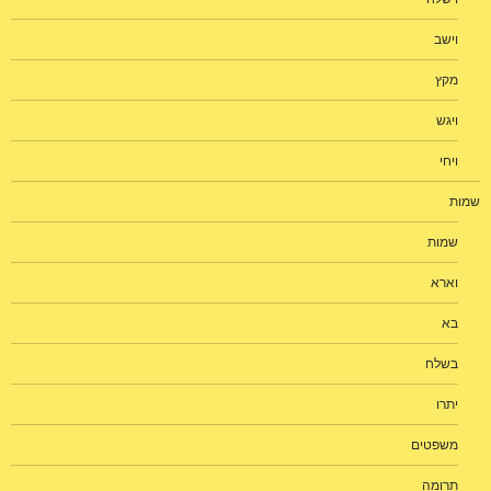
וישב
מקץ
ויגש
ויחי
שמות
שמות
וארא
בא
בשלח
יתרו
משפטים
תרומה