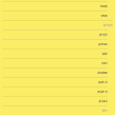
מטות
מסעי
דברים
דברים
ואתחנן
עקב
ראה
שופטים
כי תצא
כי תבוא
ניצבים
וילך