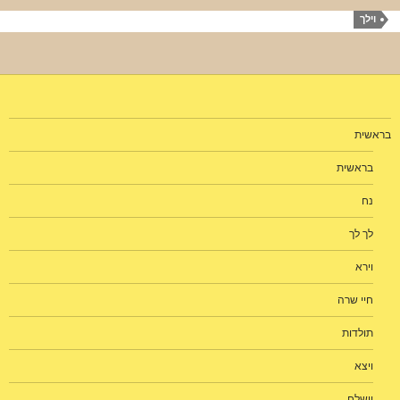
וילך
בראשית
בראשית
נח
לך לך
וירא
חיי שרה
תולדות
ויצא
וישלח