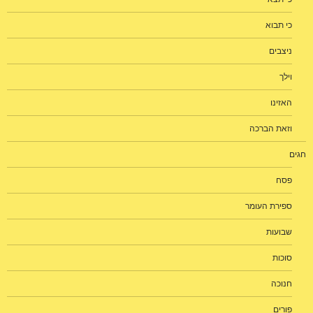
כי תבוא
ניצבים
וילך
האזינו
וזאת הברכה
חגים
פסח
ספירת העומר
שבועות
סוכות
חנוכה
פורים