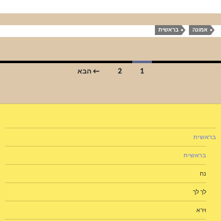
אמונה
בראשית
יווט
1
2
← הבא
ין
פוסטים
בראשית
בראשית
נח
לך לך
וירא