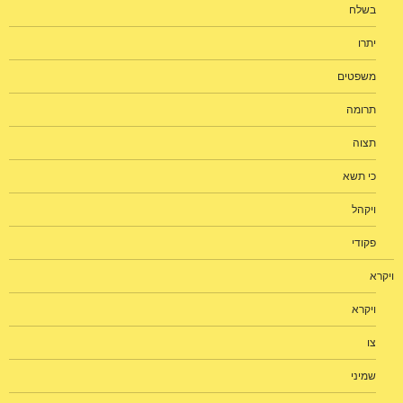
בשלח
יתרו
משפטים
תרומה
תצוה
כי תשא
ויקהל
פקודי
ויקרא
ויקרא
צו
שמיני