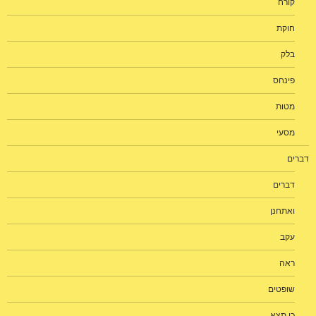
קורח
חוקת
בלק
פינחס
מטות
מסעי
דברים
דברים
ואתחנן
עקב
ראה
שופטים
כי תצא