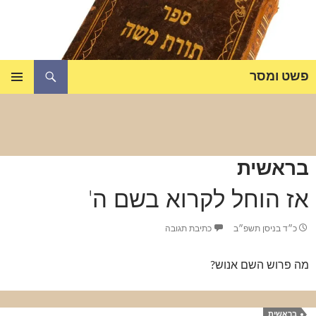
דלג
תוכן
חיפוש
פשט ומסר
תפריט
ראשי
בראשית
אז הוחל לקרוא בשם ה'
כ״ד בניסן תשפ״ב
כתיבת תגובה
מה פרוש השם אנוש?
בראשית