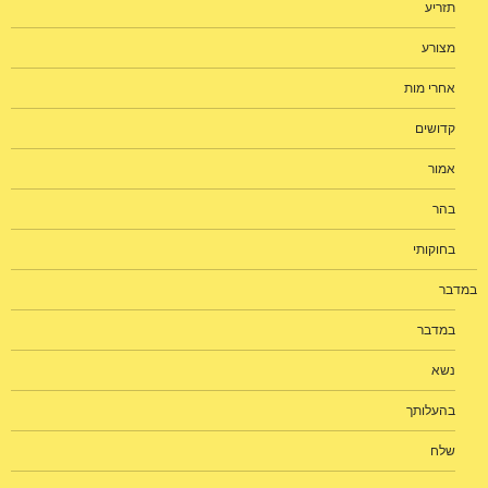
תזריע
מצורע
אחרי מות
קדושים
אמור
בהר
בחוקותי
במדבר
במדבר
נשא
בהעלותך
שלח