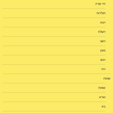
חיי שרה
תולדות
ויצא
וישלח
וישב
מקץ
ויגש
ויחי
שמות
שמות
וארא
בא