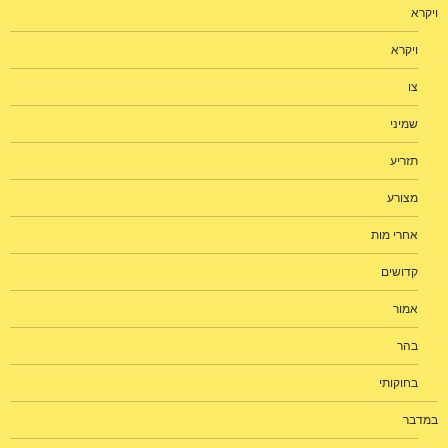
ויקרא
ויקרא
צו
שמיני
תזריע
מצורע
אחרי מות
קדושים
אמור
בהר
בחוקותי
במדבר