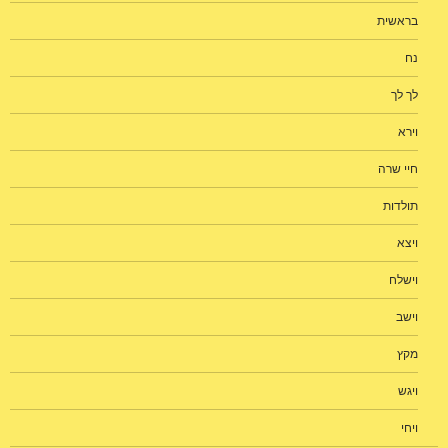
בראשית
נח
לך לך
וירא
חיי שרה
תולדות
ויצא
וישלח
וישב
מקץ
ויגש
ויחי