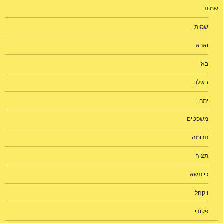
שמות
שמות
וארא
בא
בשלח
יתרו
משפטים
תרומה
תצוה
כי תשא
ויקהל
פקודי