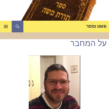
דלג
תוכן
חיפוש
פשט ומסר
תפריט
ראשי
על המחבר