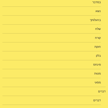
במדבר
נשא
בהעלותך
שלח
קורח
חוקת
בלק
פינחס
מטות
מסעי
דברים
דברים