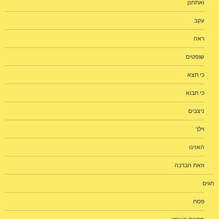
ואתחנן
עקב
ראה
שופטים
כי תצא
כי תבוא
ניצבים
וילך
האזינו
וזאת הברכה
חגים
פסח