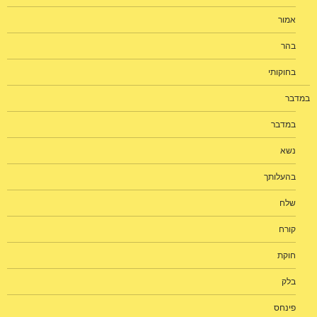
אמור
בהר
בחוקותי
במדבר
במדבר
נשא
בהעלותך
שלח
קורח
חוקת
בלק
פינחס