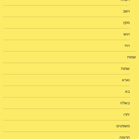
וישב
מקץ
ויגש
ויחי
שמות
שמות
וארא
בא
בשלח
יתרו
משפטים
תרומה