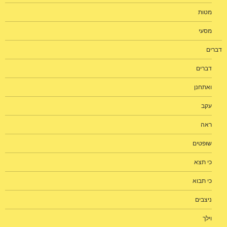
מטות
מסעי
דברים
דברים
ואתחנן
עקב
ראה
שופטים
כי תצא
כי תבוא
ניצבים
וילך