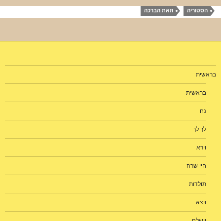
הסטוריה
וזאת הברכה
בראשית
בראשית
נח
לך לך
וירא
חיי שרה
תולדות
ויצא
וישלח