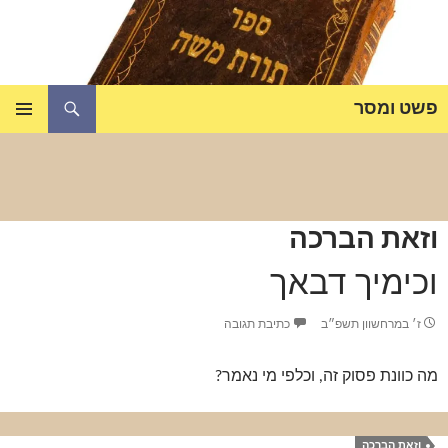
דלג
תוכן
חיפוש
פשט ומסר
תפריט
ראשי
וזאת הברכה
וכימיך דבאך
ז׳ במרחשוון תשפ״ב
כתיבת תגובה
מה כוונת פסוק זה, וכלפי מי נאמר?
וזאת הברכה