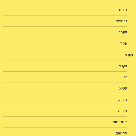
תצוה
כי תשא
ויקהל
פקודי
ויקרא
ויקרא
צו
שמיני
תזריע
מצורע
אחרי מות
קדושים