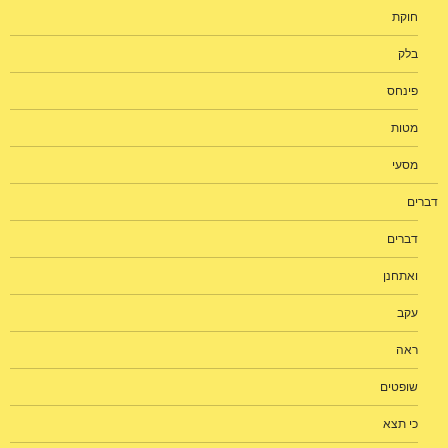
חוקת
בלק
פינחס
מטות
מסעי
דברים
דברים
ואתחנן
עקב
ראה
שופטים
כי תצא