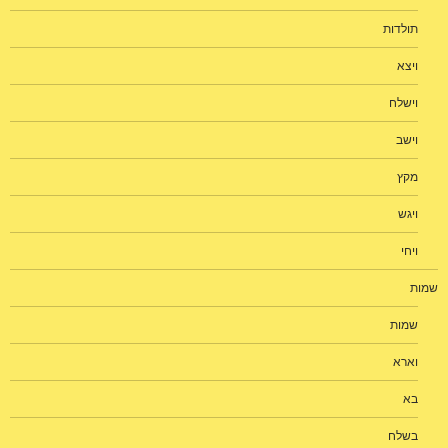
תולדות
ויצא
וישלח
וישב
מקץ
ויגש
ויחי
שמות
שמות
וארא
בא
בשלח