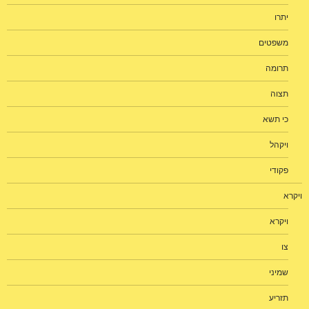
יתרו
משפטים
תרומה
תצוה
כי תשא
ויקהל
פקודי
ויקרא
ויקרא
צו
שמיני
תזריע