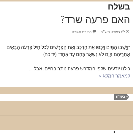
בשלח
האם פרעה שרד?
י״ז בשבט תש״פ
כתיבת תגובה
"וַיָּשֻׁבוּ הַמַּיִם וַיְכַסּוּ אֶת הָרֶכֶב וְאֶת הַפָּרָשִׁים לְכֹל חֵיל פַּרְעֹה הַבָּאִים
אַחֲרֵיהֶם בַּיָּם לֹא נִשְׁאַר בָּהֶם עַד אֶחָד" (יד כח)
כולנו יודעים שלפי המדרש פרעה נותר בחיים, אבל …
למאמר המלא ››
בשלח