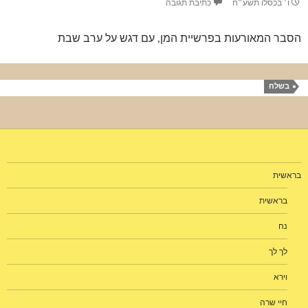
ו׳ בכסלו תשע״ח
כתיבת תגובה
הסבר המאורעות בפרשיית המן, עם דגש על ערב שבת
בשלח
בראשית
בראשית
נח
לך לך
וירא
חיי שרה