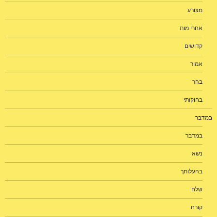
מצורע
אחרי מות
קדושים
אמור
בהר
בחוקותי
במדבר
במדבר
נשא
בהעלותך
שלח
קורח