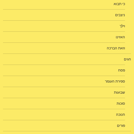
כי תבוא
ניצבים
וילך
האזינו
וזאת הברכה
חגים
פסח
ספירת העומר
שבועות
סוכות
חנוכה
פורים