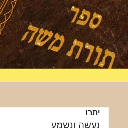
יתרו
נעשה ונשמע