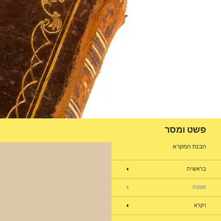
דלג
תוכן
חיפוש
פשט ומסר
הבנת המקרא
בראשית
שמות
ויקרא