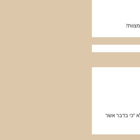
צוות?
א "כי בדבר אשר