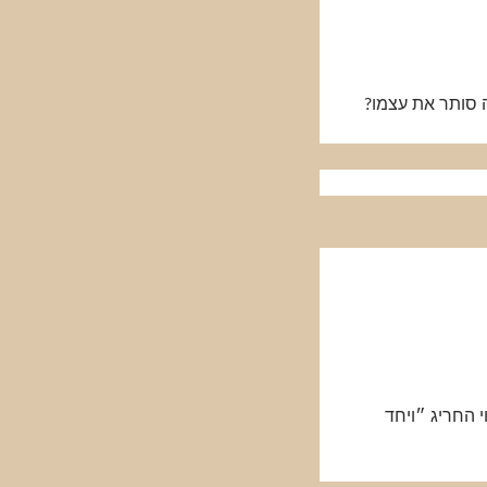
ה סותר את עצמו?
 החריג ״ויחד