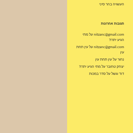
העשויה בהר סיני
תגובות אחרונות
nitzanc@gmail.com
על
מתי
הגיע יתרו?
nitzanc@gmail.com
על
עין תחת
עין
נחור
על
עין תחת עין
יצחק טחובר
על
מתי הגיע יתרו?
דוד וגשל
על
סדר במכות