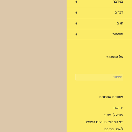
במדבר
דברים
חגים
תוספות
על המחבר
חיפוש:
פוסטים אחרונים
יד ושם
עשה לך שרף
ימי המילואים והיום השמיני
לשכני בתוכם