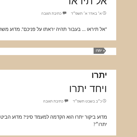
אל תיראו
א׳ באדר א׳ תשפ״ד
כתיבת תגובה
"אל תיראו … בעבור תהיה יראתו על פניכם". מדוע מש
יתרו
יתרו
ויחד יתרו
כ״ב בשבט תשפ״ד
כתיבת תגובה
מדוע ביקור יתרו הוא הקדמה למעמד סיני? מדוע הביטוי
יתרו״?