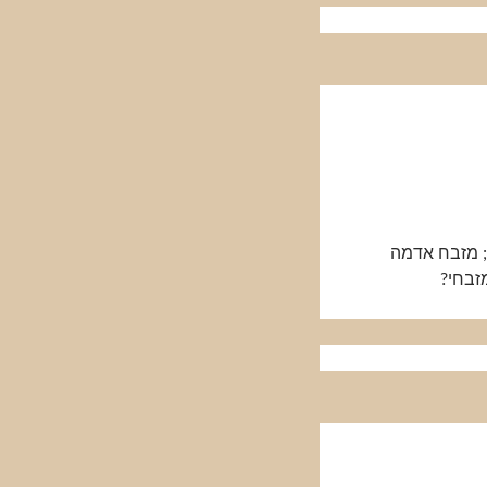
; מזבח אדמה
זבחי?