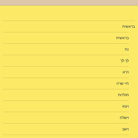
בראשית
בראשית
נח
לך לך
וירא
חיי שרה
תולדות
ויצא
וישלח
וישב