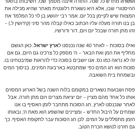
התורה
מחדש כל שנה. התורה איננה מסמך שכל חשיבותו בתאור
ההיסטורי שבו, אלא היא נשארת רלוונטית מאחר שהיא מכילה את
המצוות שיש לקיימן בכל יום. אמר רבי יהושע בן לוי כל המלמד את
בן בנו תורה מעלה עליו הכתוב כאילו קבלה מהר סיני (קידושין ל.) –
זהו מתן תורה שבכל יום ויום, דור ודורשיו.
ואילו בסוכות – לאחר 40 שנה נכנסנו ל
ארץ ישראל.
כאן הגשם
מחליף את המן ואת הבאר – ה' מספק כל צרכינו גם היום, גם אם
זה לא נראה כמו נס. אנו יושבים בסוכה כדי להראות שמיבטחינו בו.
סוכות הוא חג המים כפי שמתבטא בארבעת המינים, בניסוך המים
ובשמחת בית השואבה.
פסח ושבועות נשארים במקומם בלוח השנה בשל הארוע המסוים
אותו כל אחד מהם מציין – יום יציאת מצרים ויום מתן תורה. אבל
לאחר שנכנסנו לארץ, חג הסוכות מתחבר לזמן האסיף בו אנו
שמחים על היבול החדש – ומציינים שהשפע הוא מאת ה', ובאותו
הזמן מתפללים על המים. לכן חג הסוכות עבר לתקופת האסיף. כך
גם חזרנו לנושא הכרת הטוב.