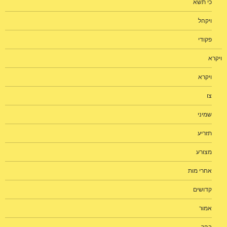
כי תשא
ויקהל
פקודי
ויקרא
ויקרא
צו
שמיני
תזריע
מצורע
אחרי מות
קדושים
אמור