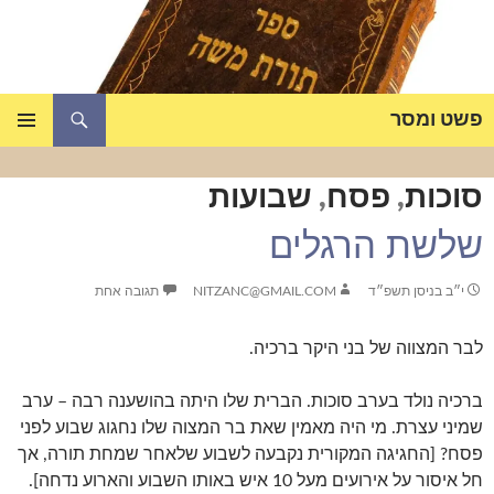
דלג
תוכן
חיפוש
פשט ומסר
תפריט
ראשי
סוכות
,
פסח
,
שבועות
שלשת הרגלים
י״ב בניסן תשפ״ד
NITZANC@GMAIL.COM
תגובה אחת
לבר המצווה של בני היקר ברכיה.
ברכיה נולד בערב סוכות. הברית שלו היתה בהושענה רבה – ערב
שמיני עצרת. מי היה מאמין שאת בר המצוה שלו נחגוג שבוע לפני
פסח? [החגיגה המקורית נקבעה לשבוע שלאחר שמחת תורה, אך
חל איסור על אירועים מעל 10 איש באותו השבוע והארוע נדחה].