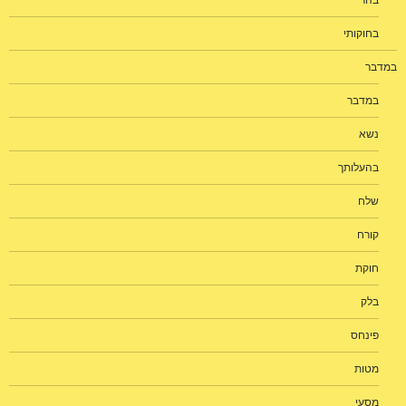
בהר
בחוקותי
במדבר
במדבר
נשא
בהעלותך
שלח
קורח
חוקת
בלק
פינחס
מטות
מסעי