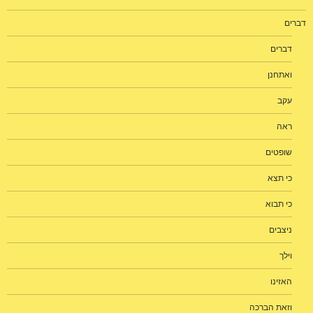
דברים
דברים
ואתחנן
עקב
ראה
שופטים
כי תצא
כי תבוא
ניצבים
וילך
האזינו
וזאת הברכה