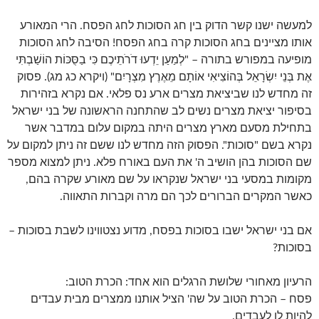
למעשה ישנו קשר הדוק בין חג הסוכות לחג הפסח. הרי המאורע
אותו מציינים בחג הסוכות קרה בחג הפסח! הסיבה לחג הסוכות
מופיעה במפורש בתורה – "לְמַעַן יֵדְעוּ דֹרֹתֵיכֶם כִּי בַסֻּכּוֹת הוֹשַׁבְתִּי
אֶת בְּנֵי יִשְׂרָאֵל בְּהוֹצִיאִי אוֹתָם מֵאֶרֶץ מִצְרָיִם" (ויקרא כג מג). פסוק
זה מחדש לנו שביציאת מצרים ארע נס פלאי. אם נקרא בזהירות
בסיפור יציאת מצרים נשים לב שהתחנה הראשונה של בני ישראל
בתחילת מסעם מארץ מצרים היתה במקום עלום במדבר אשר
נקרא בשם "סוכות". הפסוק הזה מחדש לנו ששם זה ניתן למקום על
שם הסוכות בהן הושיב ה' את העם באורח פלא. ניתן למצוא מספר
מקומות במסעי בני ישראל שנקראו על שם מאורע שקרה בהם,
כאשר המקרים הברורים לכך הם מרה וקברות התאווה.
אם בני ישראל ישבו בסוכות בפסח, מדוע נצטווינו לשבת בסוכות –
בסוכות?
הרעיון מאחורי שלושת הרגלים הוא אחד: הכרת הטוב:
פסח – הכרת הטוב על שה' הציל אותנו ממצרים מבית עבדים
להיות לו לעבדים.