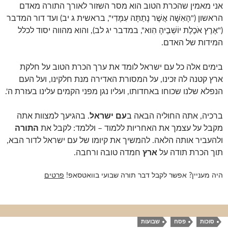
אני מאמין שהכרת הטוב הוא מסר השזור לאורך התורה מאדם
הראשון ("הָאִשָּׁה אֲשֶׁר נָתַתָּה עִמָּדִי", בראשית ג יב) ועד דור המדבר
("אֶרֶץ אֹכֶלֶת יוֹשְׁבֶיהָ הִוא", במדבר יג לב), והוא מהווה יסוד לכלל
המידות של האדם.
בימים אלה כל עם ישראל לומד את ערך הכרת הטוב על חלקת
ארץ קטנה לה זכינו, על המסורת האדירה מנת חלקינו, ועל העם
הנפלא שלנו שכוחו באחדותו, ועליו נגן מפני הקמים עלינו בעזרת ה'.
ברכיה, אתה החוליה הבאה ב
עם ישראל
. בהגיעך למצוות אתה
מקבל על עצמך את האחריות ללמוד – וללמד: לקבל את
התורה
ולהעביר אותה הלאה. להמשיך את קיומו של עם ישראל לדור הבא,
תוך הכרת תודה על
ארץ
חמדה טובה ורחבה.
היה מעניין? אפשר לקבל דבר תורה שבועי בוואטסאפ!
פרטים
סוכות
פסח
שבועות