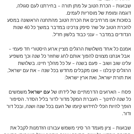
שבועות – הכרת הטוב על מתן תורה – בחירתנו לעם סגולה,
דוגמה ומופת של מוסריות לעמים.
בסוכות אנו מרחיבים את הכרת הטוב מהתחנה הראשונה במסע
להכרת הטוב על שה' סיפק צרכינו במדבר במשך כל 40 שנות
הנדודים במדבר – ענני כבוד בלשון חז"ל.
אמנם כל אחד משלושת הרגלים מציין ארוע היסטורי חד פעמי –
אבל אנחנו מצווים להפוך אותם לחג שחוזר כל שנה וכך משפיע
עלינו שוב ושוב – פעם בשנה – על כל מהלך חיינו. בשלושת
הרגלים קיבלנו – ואנו מקבלים מחדש בכל שנה – את עם ישראל,
את תורת ישראל, ואת ארץ ישראל:
פסח – הארועים הדרמתיים של לידתו של
עם ישראל
משמשים
כל שנה לחינוך – העברת המקל מדור לדור בליל הסדר. הסיפור
הופך להיות הכלי לחידוש קיומו של העם בכל שנה ושנה, ובכל דור
ודור.
שבועות – ציון מעמד הר סיני משמש עבורנו הזדמנות לקבל את