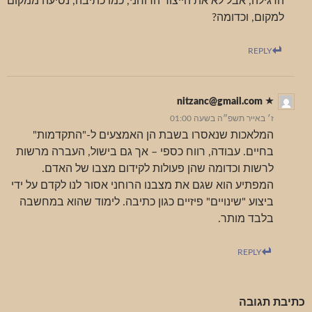
הרגילה, אבל לא את הייצור הרוחני, כמו כתיבה, נסיעה ממקום
למקום, וכדומה?
REPLY
nitzanc@gmail.com
ז׳ באייר תשפ״ה בשעה 01:00
המלאכות שנאסרו בשבת הן האמצעים ל-"התקדמות"
בחיים. עבודה, רווח כספי – אך גם בישול, העברה מרשות
לרשות וכדומה שהן פעולות לקידום מצבו של האדם.
המפתיע הוא שגם את מצבנו הרוחני אסור לנו לקדם על ידי
ביצוע "שינויים" פיזיים כגון כתיבה. לימוד שהוא במחשבה
בלבד מותר.
REPLY
כתיבת תגובה