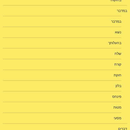
בחוקותי
במדבר
במדבר
נשא
בהעלותך
שלח
קורח
חוקת
בלק
פינחס
מטות
מסעי
דברים