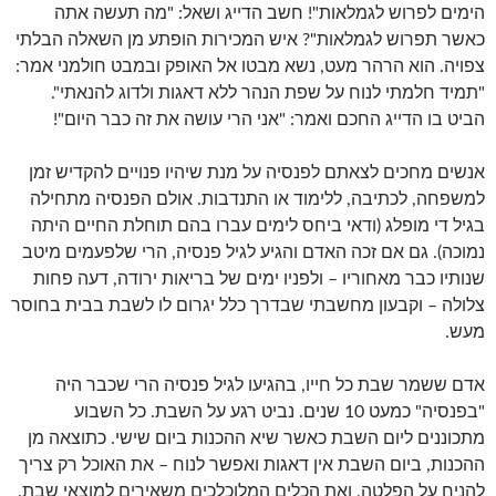
הימים לפרוש לגמלאות"! חשב הדייג ושאל: "מה תעשה אתה
כאשר תפרוש לגמלאות"? איש המכירות הופתע מן השאלה הבלתי
צפויה. הוא הרהר מעט, נשא מבטו אל האופק ובמבט חולמני אמר:
"תמיד חלמתי לנוח על שפת הנהר ללא דאגות ולדוג להנאתי".
הביט בו הדייג החכם ואמר: "אני הרי עושה את זה כבר היום"!
אנשים מחכים לצאתם לפנסיה על מנת שיהיו פנויים להקדיש זמן
למשפחה, לכתיבה, ללימוד או התנדבות. אולם הפנסיה מתחילה
בגיל די מופלג (ודאי ביחס לימים עברו בהם תוחלת החיים היתה
נמוכה). גם אם זכה האדם והגיע לגיל פנסיה, הרי שלפעמים מיטב
שנותיו כבר מאחוריו – ולפניו ימים של בריאות ירודה, דעה פחות
צלולה – וקבעון מחשבתי שבדרך כלל יגרום לו לשבת בבית בחוסר
מעש.
אדם ששמר שבת כל חייו, בהגיעו לגיל פנסיה הרי שכבר היה
"בפנסיה" כמעט 10 שנים. נביט רגע על השבת. כל השבוע
מתכוננים ליום השבת כאשר שיא ההכנות ביום שישי. כתוצאה מן
ההכנות, ביום השבת אין דאגות ואפשר לנוח – את האוכל רק צריך
להניח על הפלטה, ואת הכלים המלוכלכים משאירים למוצאי שבת.