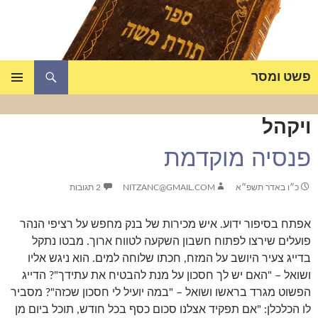
דלג
תוכן
חיפוש
פשט ומסר
תפריט
ראשי
ויקהל
פנסיה מוקדמת
כ״ו באדר תשפ״א
NITZANC@GMAIL.COM
2 תגובות
אפתח בסיפור ידוע. איש מכירות של בנק מחפש על רציפי הנהר
פועלים שירצו לפתוח חשבון השקעה לטווח ארוך. מבטו נתקל
בדייג צעיר היושב על המזח, חכתו שלוחה למים. הוא ניגש אליו
ושואל – "האם יש לך חסכון על מנת להבטיח את עתידך"? הדייג
הפשוט מגרד בראשו ושואל – "במה יועיל לי חסכון שכזה"? מסביר
לו הכלכלן: "אם תפקיד אצלנו סכום כסף בכל חודש, תוכל ביום מן