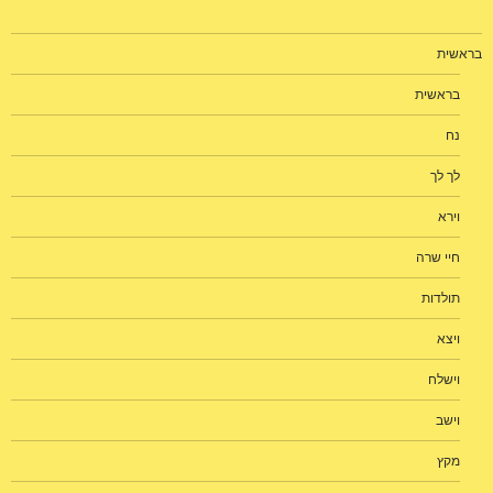
בראשית
בראשית
נח
לך לך
וירא
חיי שרה
תולדות
ויצא
וישלח
וישב
מקץ