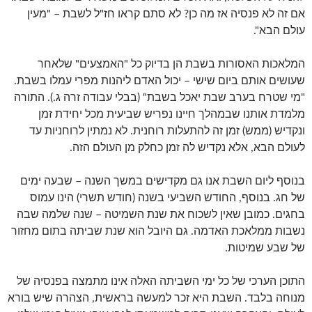
אם זה לא פנסיה אז מה כן? לא סתם קראו חז"ל לשבת – "מעין
עולם הבא".
המלאכות האסורות בשבת הן בדיוק כל "האמצעים" שלאחר
שעושים אותם ביום שישי – יכול האדם ליהנות מפרי עמלו בשבת.
"מי שטרח בערב שבת יאכל בשבת" (בבלי עבודה זרה ג.). התורה
מלמדת אותנו שבמהלך חיינו נפריש שביעית מכל יחידת זמן
ונקדיש (ממש) זמן זה להתעלות רוחנית. לא נמתין לרוחניות עד
לעולם הבא, אלא נקדיש לה זמן כחלק מן העולם הזה.
בנוסף ליום השבת אנו גם מקדישים במשך השנה – שבעה ימים
של חג. בנוסף, החודש השביעי בשנה (חודש תשרי) הינו עמוס
בחגים. כמובן שאין לשכוח את שנת השמיטה – שנה שלמה שבה
נשבות ממלאכת האדמה. גם היובל הוא שנת שביתה בתום מחזור
של שבע שמיטות.
התוכן הערכי של כל ימי השביתה האלה אינו מתמצה בפנסיה של
מנוחה בלבד. השבת היא זכר למעשה בראשית, הצהרה שיש בורא