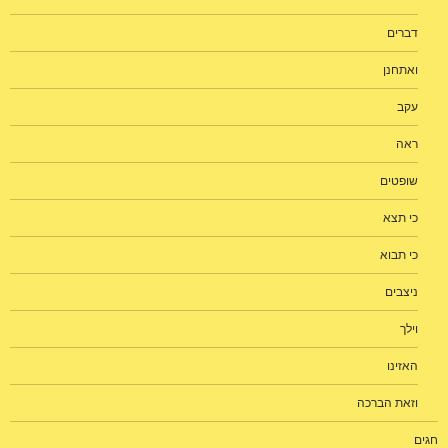
דברים
ואתחנן
עקב
ראה
שופטים
כי תצא
כי תבוא
ניצבים
וילך
האזינו
וזאת הברכה
חגים