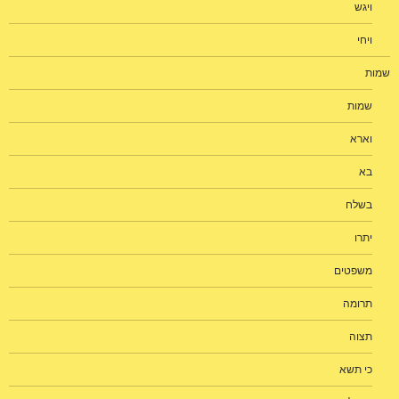
ויגש
ויחי
שמות
שמות
וארא
בא
בשלח
יתרו
משפטים
תרומה
תצוה
כי תשא