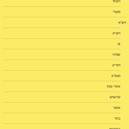
ויקהל
פקודי
ויקרא
ויקרא
צו
שמיני
תזריע
מצורע
אחרי מות
קדושים
אמור
בהר