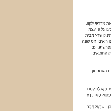
מצטט את מדרש ילקוט
ו על פי עצמן
ינוק שרץ מבית
 רואים יחס שונה
מפרשתנו עם
ק החוטאים,
נת האספסוף
ָר בְּאָכְלֵנוּ לֶחֶם
קָּהָל הַזֶּה בָּרָעָב
יִשְׂרָאֵל דַּבֵּר