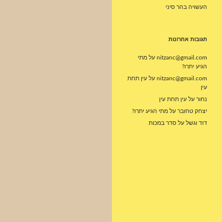
העשויה בהר סיני
תגובות אחרונות
nitzanc@gmail.com
על
מתי
הגיע יתרו?
nitzanc@gmail.com
על
עין תחת
עין
נחור
על
עין תחת עין
יצחק טחובר
על
מתי הגיע יתרו?
דוד וגשל
על
סדר במכות