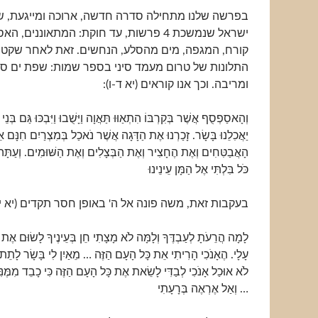
בפרשה שלנו מתחילה סדרה חדשה, ארוכה ומייגעת, של
ישראל שנמשכת 4 פרשות, עד חוקת: המתאוננים
קורח, המגפה, מים מהסלע, הנחשים. זאת לאחר שקט 
התלונות של טרום מעמד סיני בספר שמות: שפת ים סו
ומריבה. וכך אנו קוראים (יא ד-ו):
וְהָאסַפְסֻף אֲשֶׁר בְּקִרְבּוֹ הִתְאַוּוּ תַּאֲוָה וַיָּשֻׁבוּ וַיִּבְכּוּ גַּם בְּנֵי
יַאֲכִלֵנוּ בָּשָׂר. זָכַרְנוּ אֶת הַדָּגָה אֲשֶׁר נֹאכַל בְּמִצְרַיִם חִנָּם 
הָאֲבַטִּחִים וְאֶת הֶחָצִיר וְאֶת הַבְּצָלִים וְאֶת הַשּׁוּמִים. וְעַתָּה נ
כֹּל בִּלְתִּי אֶל הַמָּן עֵינֵינוּ
בעקבות זאת, משה פונה אל ה' באופן חסר תקדים (יא יא
לָמָה הֲרֵעֹתָ לְעַבְדֶּךָ וְלָמָּה לֹא מָצָתִי חֵן בְּעֵינֶיךָ לָשׂוּם אֶת 
עָלָי. הֶאָנֹכִי הָרִיתִי אֵת כָּל הָעָם הַזֶּה … מֵאַיִן לִי בָּשָׂר לָתֵ
לֹא אוּכַל אָנֹכִי לְבַדִּי לָשֵׂאת אֶת כָּל הָעָם הַזֶּה כִּי כָבֵד מִמֶּנִּ
… וְאַל אֶרְאֶה בְּרָעָתִי