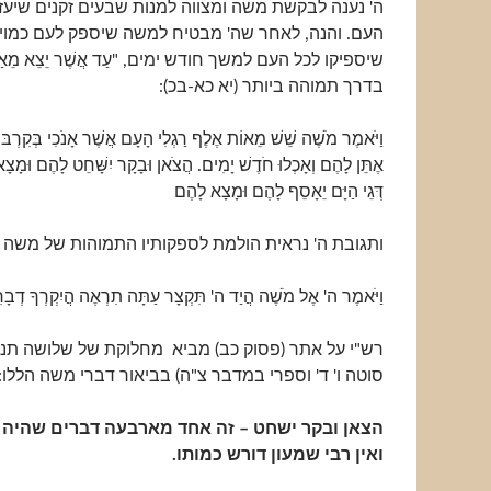
ה' נענה לבקשת משה ומצווה למנות שבעים זקנים שיעזר
העם. והנה, לאחר שה' מבטיח למשה שיספק לעם כמוי
שיספיקו לכל העם למשך חודש ימים, "עַד אֲשֶׁר יֵצֵא מֵאַ
בדרך תמוהה ביותר (יא כא-בכ):
וַיֹּאמֶר מֹשֶׁה שֵׁשׁ מֵאוֹת אֶלֶף רַגְלִי הָעָם אֲשֶׁר אָנֹכִי בְּקִרְבּוֹ 
אֶתֵּן לָהֶם וְאָכְלוּ חֹדֶשׁ יָמִים. הֲצֹאן וּבָקָר יִשָּׁחֵט לָהֶם וּמָ
דְּגֵי הַיָּם יֵאָסֵף לָהֶם וּמָצָא לָהֶם
ותגובת ה' נראית הולמת לספקותיו התמוהות של משה (י
וַיֹּאמֶר ה' אֶל מֹשֶׁה הֲיַד ה' תִּקְצָר עַתָּה תִרְאֶה הֲיִקְרְךָ דְבָ
רש"י על אתר (פסוק כב) מביא מחלוקת של שלושה תנ
סוטה ו' ד' וספרי במדבר צ"ה) בביאור דברי משה הללו:
הצאן ובקר ישחט – זה אחד מארבעה דברים שהיה ר
ואין רבי שמעון דורש כמותו.