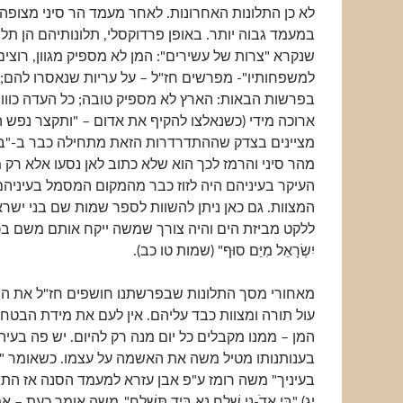
לא כן התלונות האחרונות. לאחר מעמד הר סיני מצופה
במעמד גבוה יותר. באופן פרדוקסלי, תלונותיהם הן תלו
שנקרא "צרות של עשירים": המן לא מספיק מגוון, רוצים 
למשפחותיו"- מפרשים חז"ל – על עריות שנאסרו להם; ו
בפרשות הבאות: הארץ לא מספיק טובה; כל העדה כוווו
ארוכה מידי (כשנאלצו להקיף את אדום – "ותקצר נפש ה
מציינים בצדק שההתדרדרות הזאת מתחילה כבר ב-"בר
מהר סיני והרמז לכך הוא שלא כתוב לאן נסעו אלא רק מ
העיקר בעיניהם היה לזוז כבר מהמקום המסמל בעיניה
המצוות. גם כאן ניתן להשוות לספר שמות שם בני ישר
ללקט מביזת הים והיה צורך שמשה ייקח אותם משם בכח: "וַ
יִשְׂרָאֵל מִיַּם סוּף" (שמות טו כב).
מאחורי מסך התלונות שבפרשתנו חושפים חז"ל את הב
עול תורה ומצוות כבד עליהם. אין לעם את מידת הבטחו
המן – ממנו מקבלים כל יום מנה רק להיום. יש פה בעיה 
בענותנותו מטיל משה את האשמה על עצמו. כשאומר "
בעיניך" משה רומז ע"פ אבן עזרא למעמד הסנה אז התח
יג) "בִּי אֲדֹ-נָי שְׁלַח נָא בְּיַד תִּשְׁלָח". משה אומר כע