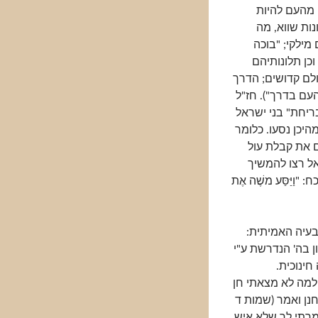
 מהעם להיות
נות שווא, מה
מילקי; "בוכה
כן תלונותיהם
לם קדושים; הדרך
עם בדרך"). חז"ל
יחת" בני ישראל
היכן נסעו. כלומר
ם את קבלת עול
אל רצו להמשיך
יַּסַּע משֶׁה אֶת
עיה האמיתית:
ן בה' הנדרשת ע"י
חינוכית.
למה לא מצאתי חן
נן ואמר (שמות ד
ת – אמרתי לך שלא איש