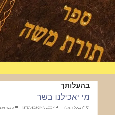
בהעלותך
מי יאכילנו בשר
י״ז בכסלו תשע״ח
NITZANC@GMAIL.COM
כתיבת תגו