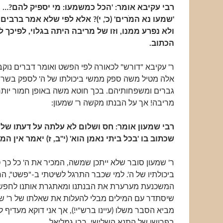
רבי עקיבא אומר: 'הכל כמשמעו: מי יספיק להם?… וא
'שמעו נא המֹרים' (כ', י)? אלא לפי שלא אמר ברבים,
ולא נפרע ממנו, וזו של מריבה היתה בגלוי, לפיכך ל
הכתוב.
ר' עקיבא "דורש" לכאורה לפי הפשט ואומר דברים נוקב
אלה מטיל משה ספק ממשי ביכולתו של ה' לספק בשר
גברים ומשפחותיהם. בכך חוטא משה באופן חמור יות
מריבה! אך על הבנתו מקשה ר' שמעון:
רבי שמעון אומר: חס ושלום לא עלתה על דעתו של א
שכתוב בו 'בכל ביתי נאמן הוא' (י"ב, ז) יאמר אין ה
ר' שמעון סובר שלא ייתכן שמשה, המכיר את ה' כל כך ט
ביכולתיו של ה'. למי שכבר התרגל לשיטתי ב-"פשט", 
המשכנעת מערערת את הבנתנו ומאתגרת אותנו לחפש
שיסתדר עם המילים מבלי להעלות את שאלתו של ר' שמע
מביא הסבר משלו (עיינו ברש"י!), אך אני דוקא מעדי
בפרושו של התנא השלישי, רבן גמליאל.