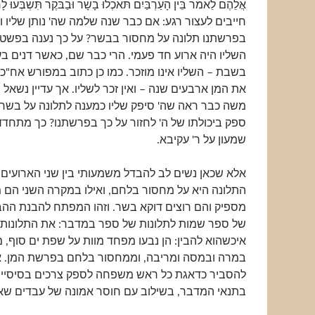
אֲלֵהֶם לֵאמֹר בֵּין הָעַרְבַּיִם תֹּאכְלוּ בָשָׂר וּבַבֹּקֶר תִּשְׂבְּעוּ
חייבים לעצור רגע: אם כבר שנה שלמה שה' נותן שליו ומ
בפרשתנו תלונה על מחסור בבשר? על כך נענה בפשטו
השליו היה ארוע חד פעמי. הרי כבר שם, כאשר דנים ב
בשבת – השליו אינו מוזכר. כמו כן כתוב במפורש אח"כ
את המן ארבעים שנה – ואין זכר לשליו. אך עדיין נשא
משה כבר ראה שה' סיפק שליו כמענה לתלונה על בשר. כ
ספק ביכולתו של ה' לחזור על כך בפרשתנו? כך מתחדד
שמעון על ר' עקיבא.
אלא שכאן נשים לב להבדל משמעותי בין שני הארועים
התלונה היא על מחסור בלחם, ואילו במקרה השני הם 
מספיק והם רוצים דוקא בשר. וזהו המפתח להבנת ההבד
של ספר שמות לתלונות של ספר במדבר: את התלונות
איכשהוא להבין: הן נבעו מפחד מוות על שפת ים סוף,
במרה ובמסה ומריבה, וממחסור בלחם בפרשת המן. א
להסביר כדאגת כל ראש משפחה לספק צרכים בסיסיי
בתנאי המדבר, בשילוב עם חוסר אמונה של עבדים שאך