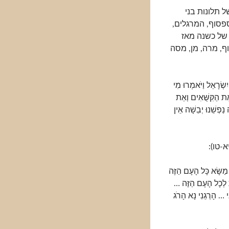
 תלונות בני
, האספסוף, המרגלים,
של כשנה מאז
ף, מרה, מן, מסה
 יִשְׂרָאֵל וַיֹּאמְרוּ מִי
אֵת הַקִּשֻּׁאִים וְאֵת
ַפְשֵׁנוּ יְבֵשָׁה אֵין
-טו):
מַשָּׂא כָּל הָעָם הַזֶּה
ת לְכָל הָעָם הַזֶּה …
י … הָרְגֵנִי נָא הָרֹג