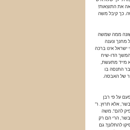
ראה את התוצאות!
ה. כך קיבל משה
 שונה ממה שמשה
 מחנך ונענה
 ישראל אינו ברכה
המשך הדו-שיח
 מייד מתעשת,
בר התנסה בו
זר של האבסה.
עם על פי רבן
שר, אלא תרוץ. ר'
פיק להם". משה
שר, הרי הם רק
קו להתלונן? גם