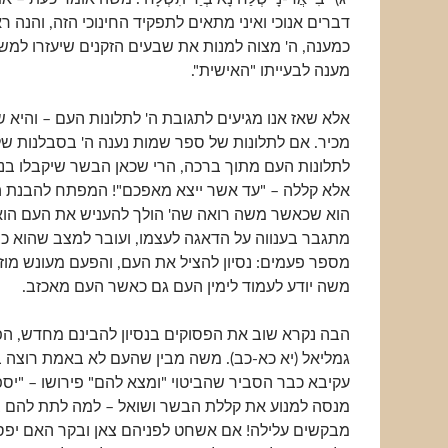
דברים אנוכי ואיני מתאים לתפקיד החינוכי הזה, והנה 
כמענה, ה' מצוה למנות את שבעים הזקנים שיעזרו למש
מענה לבעייתו "האישית".
אלא שאז אנו מגיעים לתגובת ה' לתלונות העם – והיא
מכיר. אם לתלונות של ספר שמות נענה ה' בסבלנות של
לתלונות העם מתוך ברכה, הרי שכאן הבשר שיקבלו בני
אלא קללה – "עד אשר ייצא מאפכם"! המפתח להבנת 
הוא שכאשר משה רואה שה' הולך להעניש את העם הוא
מתגבר בענווה על הדאגה לעצמו, ועובר למצב שהוא כ
מספר פעמים: נסיון להציל את העם, והפעם מעונש מו
משה יודע לעמוד לימין העם גם כאשר העם מאכזב.
הבה נקרא שוב את הפסוקים בנסיון להבינם מחדש, הפ
גמליאל (יא כא-כב). משה מבין שהעם לא באמת רוצה ב
עקיבא כבר הסביר שהביטוי "ומצא להם" פירושו – "יס
מנסה למנוע את קללת הבשר ושואל – למה לתת להם ב
מבקשים עלילה! אם אשחט לפניהם צאן ובקר האם יפסי