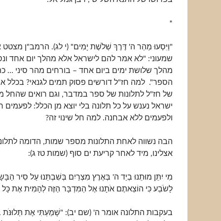
*
"וַיִּסְעוּ מֵהַר ה' דֶּרֶךְ שְׁלֹשֶׁת יָמִים" (י לג). הרמב"ן 
שמעוני: "לא אמר להם לישראל אלא מהלך יום אחד ונסע
מהלך שלושת ימים ביום אחד – בורחים מהר סיני … כת
הספר". למה חז"ל דורשים פסוק תמים לגנאי? בכלל אנו
של חז"ל לתלונות של ספר במדבר, וגם רואים שהחל 
ישראל נענש על כל תלונה בלי יוצא מן הכלל: לפעמים ר
ולפעמים ללא אבחנה. למה חל שינוי זה?
הבה נשווה לאחת התלונות מספר שמות, הדומה לתלו
אצלינו, מיד לאחר קריעת ים סוף (שמות טז ג):
מִי יִתֵּן מוּתֵנוּ בְיַד ה' בְּאֶרֶץ מִצְרַיִם בְּשִׁבְתֵּנוּ עַל סִיר הַבָּשׂ
לָשֹׂבַע כִּי הוֹצֵאתֶם אֹתָנוּ אֶל הַמִּדְבָּר הַזֶּה לְהָמִית אֶת כָּל הַ
בעקבות התלונה אומר ה' (שם יב): "שָׁמַעְתִּי אֶת תְּלוּנֹּת בְּנֵי 