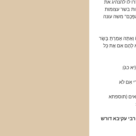
ו לו להנהיג את
ות בשר עצומות
פְּכֶם" משה עונה
וְאַתָּה אָמַרְתָּ בָּשָׂר
צָא לָהֶם אִם אֶת כָּל
א כג):
רִי אִם לֹא
אים (תוספתא
בי עקיבא דורש