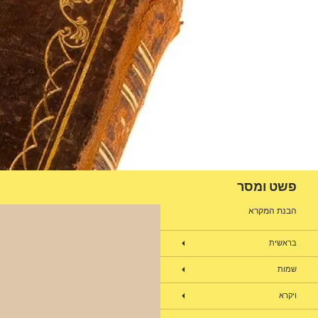
דלג
תוכן
חיפוש
פשט ומסר
הבנת המקרא
בראשית
שמות
ויקרא