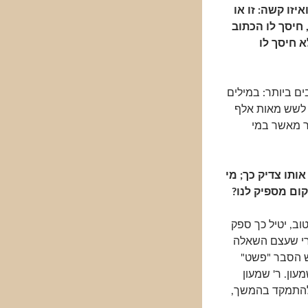
יזו קשה: זו או
 חיסך לו הכתוב
א חיסך לו
ים ביותר: במילים
 לשש מאות אלף
ר מאשר במי
ותו צדיק כך; מי
מקום מספיק לנו?
וב, יטיל כך ספק
הרי שעצם השאלה
 הסבר "פשט"
ון. ר' שמעון
ף להתמקד בהמשך,