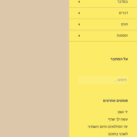
במדבר
דברים
חגים
תוספות
על המחבר
חיפוש:
פוסטים אחרונים
יד ושם
עשה לך שרף
ימי המילואים והיום השמיני
לשכני בתוכם