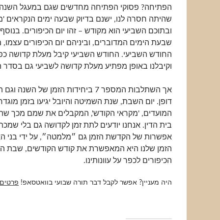
הפתיחה? פסוקי הפתיחה מחדשים שגם במעגל השנה, 
שהיתה חסרה לנו, ישנם בדיוק שבעה ימים הנקראים 'מ
ובתוכם השביעי הוא מקודש – זהו יום הכיפורים. בנוס
שבעת הימים המדוברים, וביניהם יום הכיפורים עצמו, 
החודש השביעי. החודש השביעי קיבל מעלת קדושה כפ
וקיבלנו באופן מפתיע מעלת קדושה לשביעי גם בסדר 
אך השתלבות המספר 7 ביחידות הזמן של השנ
דופן. יום השבת, שנת השמיטה והיובל יגיעו בזמן מוגדר
המועדים, 'מקראי הקודש', המקבלים את שמם מכך שהם
בית הדין. אנחנו יודעים לתת זמן לקדושה גם בלי שמכתי
אפשרות של הקדשת הזמן גם ״מלמטה״, על ידי בני ה
הזמן שלנו היא המאפשרת את קודש הקודשים, שבת השב
הכיפורים לכפר על עוונותינו.
היה מעניין? אפשר לקבל דבר תורה שבועי בוואטסאפ!
פרטים