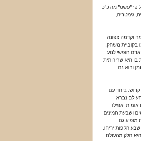
 על פי "פשט" מה כ"כ
וגיה, גימטריה,
מה וקדמה צפונה
ו בקוביית משחק.
אדם חופשי לנוע
 בו היא שרירותית
מן והוא גם
קדוש. ביחד עם
העולם נברא
אומות ואפילו
ם ושבעת המינים
 7 כמייצג שלמות מופיע גם
בע הקפות יריחו,
 7 הוא שהקדושה היא חלק מהעולם