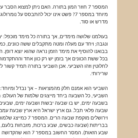
המספר 7 חוזר המון בתורה. האם ניתן למצוא הסבר
מיוחד במספר 7? פשט אינו יכול להתבסס על נומרול
מדרש או סוד.
בעולמנו שלושה מימדים, אך בתורה כל מימד מוכפל: י
ונגבה; ויחד עם מעלה ומטה מתקבלים ששה כוונים, כמ
בבואנו להוסיף את מימד הזמן נראה שהוא יוצא דופן. ה
בכל ששת הכוונים אך בזמן יש רק כוון אחד וההתקדמות
לחלוטין וזהו השביעי. אכן השביעי בתורה תמיד קשור לז
שרירותי.
השביעי הוא אמנם חלק מהמציאות – אך נבדל ומיוחד: 
השביעי, כל השבעה ביחד מייצגים שלמות של העולם: 
בשבעה ימים, יש בו שבעה יבשות ושבעה ימים, שבעים 
שבעה פלאי תבל. גם ארץ ישראל היא ארץ שבעת עממי
וירושלים מוקפת שבעה הרים. המספר
בבריתות (שבעה כבשים, שבע ברכות, מזבחות בלעם, ש
שבע הזאות). המסר החשוב במספר