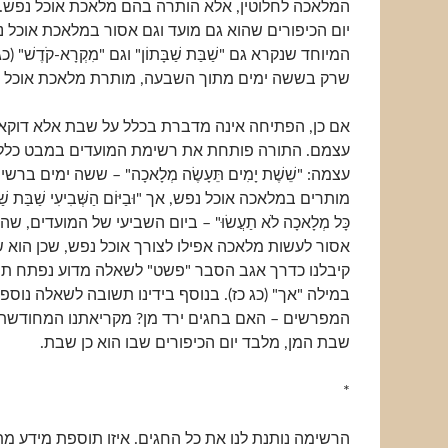
המלאכה לחלוטין, אלא הותרה בהם מלאכת אוכל נפש. י
יום הכיפורים שהוא גם מועד וגם אסור במלאכת אוכל נפ
המיוחד שנקרא גם "שַׁבַּת שַׁבָּתוֹן" וגם "מִקְרָא-קֹדֶשׁ" (
שרק בששה ימים מתוך השבעה, מותרת מלאכת אוכל נ
אם כן, הפתיחה אינה מדברת בכלל על שבת אלא דוקא
עצמם. התורה פותחת את רשימת המועדים במבט כללי 
עצמה: "שֵׁשֶׁת יָמִים תֵּעָשֶׂה מְלָאכָה" – ששה ימים בר
מותרים במלאכה אוכל נפש, אך "וּבַיּוֹם הַשְּׁבִיעִי שַׁבַּת שַׁבָּ
כָּל מְלָאכָה לֹא תַעֲשׂוּ" – ביום השביעי של המועדים, שה
אסור לעשות מלאכה אפילו לצורך אוכל נפש, שכן הוא 
קיבלנו כדרך אגב הסבר "פשט" לשאלה מדוע נפתח תיאו
במילה "אך" (כג כז). בנוסף בידינו תשובה לשאלה נו
המפרשים – האם בחגים ירד מן? מקריאתנו המחודשת 
שבת המן, מלבד יום הכיפורים שבו הוא כן שבת.
*
הרשימה נותנת לנו את כל החגים. איזו תוספת מידע מ