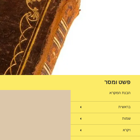
דלג
תוכן
חיפוש
פשט ומסר
הבנת המקרא
בראשית
שמות
ויקרא