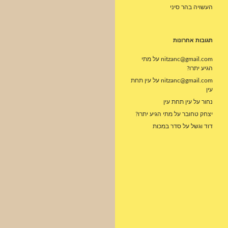
העשויה בהר סיני
תגובות אחרונות
nitzanc@gmail.com
על
מתי
הגיע יתרו?
nitzanc@gmail.com
על
עין תחת
עין
נחור
על
עין תחת עין
יצחק טחובר
על
מתי הגיע יתרו?
דוד וגשל
על
סדר במכות