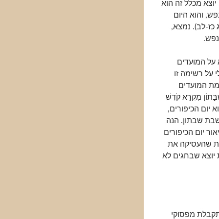
וצא מכלל זה הוא
ש, והוא היום
כג כז-לב). נמצא,
פש.
 על המועדים
על רשימה זו
שימת המועדים
תוֹן מִקְרָא קֹדֶשׁ
וא יום הכיפורים,
שבת שבתון. הנה
ר יום הכיפורים
ספת שהעסיקה את
יוצא שבחגים לא
תקבלת מפסוקי