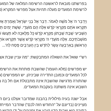
בפרשתנו מובאת לראשונה הרשימה המלאה של המועד
לרשימת המועדים מעלה תהיות אצל מפרשי המקרא (כג
וַיְדַבֵּר ה' אֶל מֹשֶׁה לֵּאמֹר. דַּבֵּר אֶל בְּנֵי יִשְׂרָאֵל וְאָמַרְתָּ א
תִּקְרְאוּ אֹתָם מִקְרָאֵי קֹדֶשׁ אֵלֶּה הֵם מוֹעֲדָי. שֵׁשֶׁת יָמִים תֵּע
הַשְּׁבִיעִי שַׁבַּת שַׁבָּתוֹן מִקְרָא קֹדֶשׁ כָּל מְלָאכָה לֹא תַעֲשׂוּ ש
מוֹשְׁבֹתֵיכֶם. אֵלֶּה מוֹעֲדֵי ה' מִקְרָאֵי קֹדֶשׁ אֲשֶׁר תִּקְרְאוּ אֹת
הָרִאשׁוֹן בְּאַרְבָּעָה עָשָׂר לַחֹדֶשׁ בֵּין הָעַרְבָּיִם פֶּסַח לַה'…
רש"י שואל את השאלה המתבקשת: "מה עניין שבת אצל
יש מפרשים (מלא העומר) שהשבת פותחת את הרשימה
לכל המועדים וכמובן התדירה שביניהן. יש המפרשים (א
שהתורה מדגישה שהשבת אינה מתבטלת אם חל בה מו
השבוע אינה משתנה בעקבות המועדים.
אבל ישנה בעיה מילולית בהבנה שמדובר אצלנו ביום ה
מציינים (בדיונם על "החודש הזה לכם") שהדבר המייח
בתורה הוא שבית הדין קובע את זמניהם על ידי קידוש 