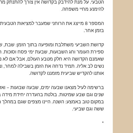
הטבעי. על מנת להידבק בקדושה אין צורך להתנתק מהע
להימנע מחיי משפחה.
המספר 8 מייצג את הרוחני שמעבר למציאות הטבעי
בזמן אחר.
קדושת השביעי משתלבת ומופיעה בתוך הזמן: שבת, שמ
ספירת העומר וחג השבועות, שבעת ימי פסח וסוכות. 
שאמנם הקדושה היא חלק מטבע העולם, אבל אם לא נק
נשים לב אליה. תמיד נדחה את הזמן בשבילה למחר, ו
אותנו להקדיש שביעית מזמננו לקדושה.
ברשימה לעיל מצאנו שבעה ימים, שבעה שבועות – ואז
שנים וגם שבע שמיטות. בולטת בהעדרה יחידת מידה ב
במקום טוב באמצע: השנה. היינו מצפים שגם במהלך הש
ששה וגם שביעי.
*