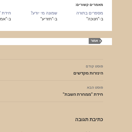
מאמרים קשורים
מספרים בתורה
שמונה מי יודע?
חידת 
ב-"חנוכה"
ב-"תזריע"
ב-"אמו
אמור
ניווט
פוסט קודם
בפוסטים
הינזרות מקדשים
פוסט הבא
חידת "ממחרת השבת"
כתיבת תגובה