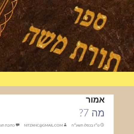
אמור
מה 7?
ט״ז בכסלו תשע״ח
NITZANC@GMAIL.COM
כתיבת תגו