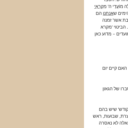
מוֹעֲדֵי ה' מ
ִקְרָאֵי
הימים ש
אנחנו
הם
שבת אשר זמנה
 הביטוי 'מקרא
 למועדים – מדוע כאן
"? האם קיים יום
רו של הגאון
קודש' שיש בהם
צרת, שבועות, ראש
האלה לא נאסרה