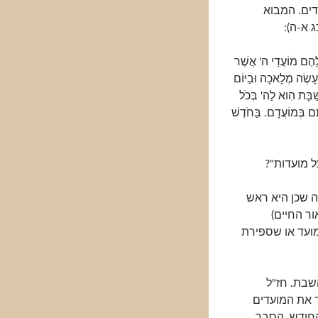
ים. המבוא
 א-ה):
ֲלֵהֶם מוֹעֲדֵי ה' אֲשֶׁר
ָשֶׂה מְלָאכָה וּבַיּוֹם
ַׁבָּת הִוא לַה' בְּכֹל
ָם בְּמוֹעֲדָם. בַּחֹדֶשׁ
 מועדות"?
 שכן היא ראש
ור החיים)
עד או שספירת
שבת. חז"ל
ד את המועדים
החודש. הסבר