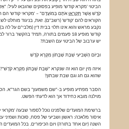
הביטוי 'מקרא קודש' מופיע בפסוקים שהובאו לעיל: "אֵלֶּה 
קֹדֶשׁ אֲשֶׁר
תִּקְרְאוּ
אֹתָם בְּמוֹעֲדָם" – 'מקראי קודש' הם 
הקוראים להם 'קודש' (רשב"ם). זאת, בניגוד מוחלט ל
נקבע מראש והוא אינו תלוי בבית דין (מלבי"ם על לה ב).
קודש' מופיע 18 פעמים בתורה, תמיד בהקשר ברור
יש ערבוב של הביטוי עם השבת?
וּבַיּוֹם הַשְּׁבִיעִי שַׁבַּת שַׁבָּתוֹן מִקְרָא קֹדֶשׁ
איזה מין יום הוא זה שנקרא "שַׁבַּת שַׁבָּתוֹן מִקְרָא קֹדֶשׁ
שהוא גם חג וגם שבת שבתון?
הסבר מפתיע מופיע ב-"שם משמעון" בשם הגר"א. הסב
מוילנה מובא כחידוד אך הוא לדעתי הפשט.
ברשימת המועדים שלפנינו נוכל לספור שבעה 'מקראי 
איסור מלאכה: ראשון ושביעי של פסח, סוכות ושמיני ע
השנה (יום אחד בתורה) ויום הכיפורים. בכל המועדים 