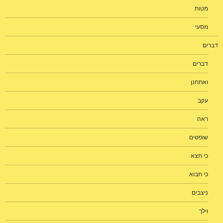
מטות
מסעי
דברים
דברים
ואתחנן
עקב
ראה
שופטים
כי תצא
כי תבוא
ניצבים
וילך