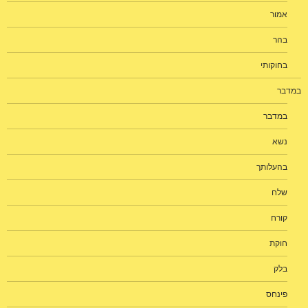
אמור
בהר
בחוקותי
במדבר
במדבר
נשא
בהעלותך
שלח
קורח
חוקת
בלק
פינחס