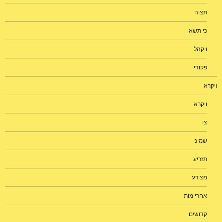
תצוה
כי תשא
ויקהל
פקודי
ויקרא
ויקרא
צו
שמיני
תזריע
מצורע
אחרי מות
קדושים