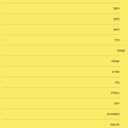
וישב
מקץ
ויגש
ויחי
שמות
שמות
וארא
בא
בשלח
יתרו
משפטים
תרומה