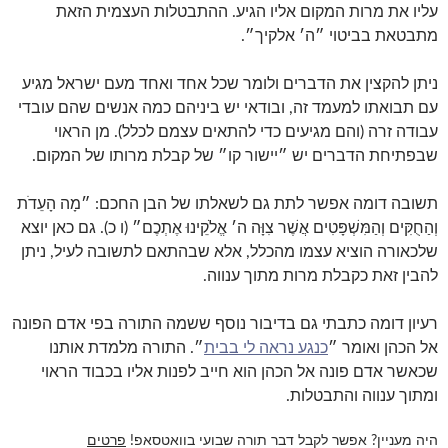
עליו את מרות המקום אליו הגיע. ההתבטלות העצמית הזאת
מתבטאת בביטוי ״ה׳ אלקיך״.
ניתן להקצין את הדברים ולומר שכל אחד ואחד מעם ישראל מגיע
עם תבואתו למעמד זה, ובודאי יש ביניהם כמה אנשים שהם עובדי
עבודה זרה (והם מגיעים כדי להתאים עצמם לכלל). מן הראוי
שבפתיחת הדברים יש ״יישור קו״ של קבלת מרותו של המקום.
תשובה דומה אפשר לתת גם לשאלתו של הבן החכם: ״מָה הָעֵדֹת
וְהַחֻקִּים וְהַמִּשְׁפָּטִים אֲשֶׁר צִוָּה ה׳ אֱלֹקֵינוּ אֶתְכֶם״ (ו כ). גם כאן יוצא
שלכאורה הוציא עצמו מהכלל, אלא שבהתאם לתשובה לעיל, ניתן
להבין זאת כקבלת מרות מתוך ענווה.
רעיון דומה כתבתי גם בדיבור נוסף ששמה התורה בפי אדם הפונה
אל הכהן ואומר ״
כנגע נראה לי בבית
״. התורה מלמדת אותנו
שכאשר אדם פונה אל הכהן הוא חייב לפנות אליו בכבוד הראוי
ומתוך ענווה והתבטלות.
היה מעניין? אפשר לקבל דבר תורה שבועי בוואטסאפ!
פרטים