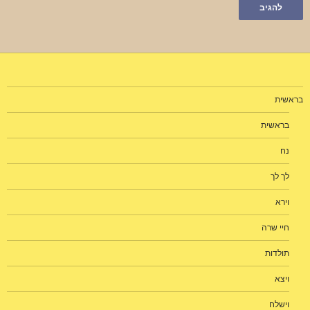
בראשית
בראשית
נח
לך לך
וירא
חיי שרה
תולדות
ויצא
וישלח