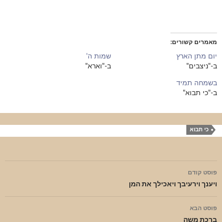
מאמרים קשורים
יום מתן הארץ
שמות ה'
ב-"ניצבים"
ב-"וארא"
בשמחה תמיד
ב-"כי תבוא"
כי תבוא
ניווט
פוסט קודם
בפוסטים
ויענך וירעיבך ויאכילך את המן
פוסט הבא
ברכת משה