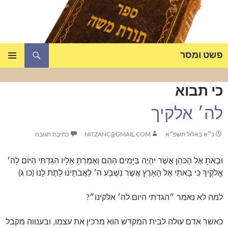
דלג
תוכן
חיפוש
פשט ומסר
תפריט
ראשי
כי תבוא
לה׳ אלקיך
כ״א באלול תשפ״א
NITZANC@GMAIL.COM
כתיבת תגובה
וּבָאתָ אֶל הַכֹּהֵן אֲשֶׁר יִהְיֶה בַּיָּמִים הָהֵם וְאָמַרְתָּ אֵלָיו הִגַּדְתִּי הַיּוֹם לַה׳
אֱלֹקֶיךָ כִּי בָאתִי אֶל הָאָרֶץ אֲשֶׁר נִשְׁבַּע ה׳ לַאֲבֹתֵינוּ לָתֶת לָנוּ (כו ג)
למה לא נאמר ״הגדתי היום לה׳ אלקינו״?
כאשר אדם עולה לבית המקדש הוא מרכין את עצמו, ובענווה מקבל