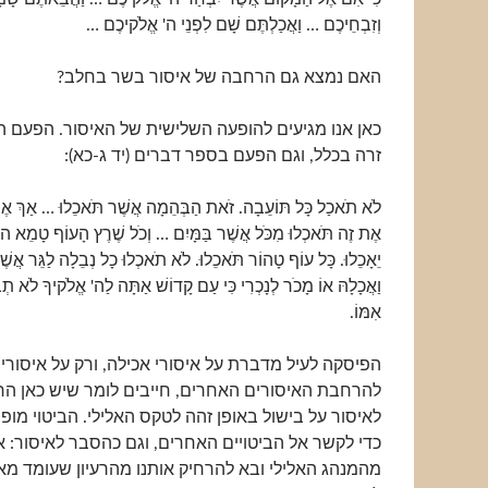
וְזִבְחֵיכֶם … וַאֲכַלְתֶּם שָׁם לִפְנֵי ה' אֱלֹקיכֶם …
האם נמצא גם הרחבה של איסור בשר בחלב?
כאן אנו מגיעים להופעה השלישית של האיסור. הפעם ה
זרה בכלל, וגם הפעם בספר דברים (יד ג-כא):
לֹא תֹאכַל כָּל תּוֹעֵבָה. זֹאת הַבְּהֵמָה אֲשֶׁר תֹּאכֵלוּ … אַךְ א
אֶת זֶה תֹּאכְלוּ מִכֹּל אֲשֶׁר בַּמָּיִם … וְכֹל שֶׁרֶץ הָעוֹף טָמֵא ה
יֵאָכֵלוּ. כָּל עוֹף טָהוֹר תֹּאכֵלוּ. לֹא תֹאכְלוּ כָל נְבֵלָה לַגֵּר אֲשֶׁר ב
וַאֲכָלָהּ אוֹ מָכֹר לְנָכְרִי כִּי עַם קָדוֹשׁ אַתָּה לַה' אֱלֹקיךָ לֹא תְבַש
אִמּוֹ.
הפיסקה לעיל מדברת על איסורי אכילה, ורק על איסורי 
להרחבת האיסורים האחרים, חייבים לומר שיש כאן ה
לאיסור על בישול באופן זהה לטקס האלילי. הביטוי מופ
כדי לקשר אל הביטויים האחרים, וגם כהסבר לאיסור: א
מהמנהג האלילי ובא להרחיק אותנו מהרעיון שעומד מאח