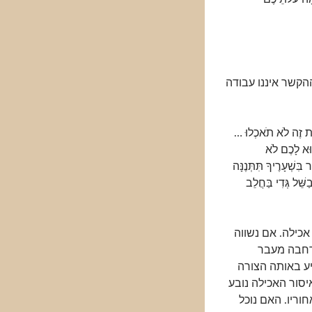
הקשר איננו עבודה
ֶת זֶה לֹא תֹאכְלוּ …
וּא לָכֶם לֹא
ִּשְׁעָרֶיךָ תִּתְּנֶנָּה
ֵּׁל גְּדִי בַּחֲלֵב
אכילה. אם נשווה
רחבה מעבר
יע באותה הצורה
יסור האכילה נובע
וריו. האם נוכל