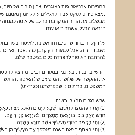
בחפירות ארכיאולוגיות באוגרית (צפון סוריה של היום,
נמצא פירוט לטקס עבודת אלילים עתיק יומין מזמנם של
מבשלים את החיה המוקרבת בחלב של אימה כמנחה לא
הנראה הבעל, עשתרות או ענת.
על רקע זה ברור שהסיבה הראשונית לאיסור בשר בחל
מעבודה זרה. אבל לכאורה רק קרבן כזה נאסר, ואין כוו
להרחבת האיסור להפרדת כלים במטבח שלנו.
הקושי בהבנה נובע, כמו במקרים רבים, מהוצאת הפסו
את ההקשר של שלושת המופעים של האיסור. הראשון 
המשפטים, ברית סיני שבפרשתנו (כג יד-יט):
שָׁלֹשׁ רְגָלִים תָּחֹג לִי בַּשָּׁנָה.
(1) אֶת חַג הַמַּצּוֹת תִּשְׁמֹר שִׁבְעַת יָמִים תֹּאכַל מַצּוֹת כַּאֲשֶׁ
חֹדֶשׁ הָאָבִיב כִּי בוֹ יָצָאתָ מִמִּצְרָיִם וְלֹא יֵרָאוּ פָנַי רֵיקָם.
(2) וְחַג הַקָּצִיר בִּכּוּרֵי מַעֲשֶׂיךָ אֲשֶׁר תִּזְרַע בַּשָּׂדֶה
(3) וְחַג הָאָסִף בְּצֵאת הַשָּׁנָה בְּאָסְפְּךָ אֶת מַעֲשֶׂיךָ מִן הַשָּׂדֶה.