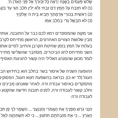
שָׁלֹשׁ פְּעָמִים בַּשָּׁנָה יֵרָאֶה כָּל זְכוּרְךָ אֶל פְּנֵי הָאָדֹן ה'.
(1) לֹא תִזְבַּח עַל חָמֵץ דַּם זִבְחִי וְלֹא יָלִין חֵלֶב חַגִּי עַד בֹּקֶר.
(2) רֵאשִׁית בִּכּוּרֵי אַדְמָתְךָ תָּבִיא בֵּית ה' אֱלֹקיךָ
(3) לֹא תְבַשֵּׁל גְּדִי בַּחֲלֵב אִמּוֹ
אני מקוה שהמספרים רמזו לכם כבר על התובנה, אותה ג
מבין שלושת הצוויים האחרונים, הראשון מתייחס לקרב
בעלות על חמץ בזמן שחיטת הקרבן והחיוב לסיים אותו 
השני מתייחס לחג הביכורים. מסתבר שהשלישי מתייחס
לומד מכאן שהמנהג האלילי היה קשור לחגיגות האסיף.
ההופעה השניה של איסור בשר בחלב הוא בחידוש הב
העגל (לד יא-כו). כנראה בהשפעת חטא העגל, הפסוקים
מתמקדים באיסור עבודה זרה. לאחר שאנחנו מבינים 
וחלב קשור לעבודה זרה, לפנינו תובנה חדשה שהקטע כ
לעבודה זרה:
הִנְנִי גֹרֵשׁ מִפָּנֶיךָ אֶת הָאֱמֹרִי וְהַכְּנַעֲנִי … הִשָּׁמֶר לְךָ פֶּן תִּכ
הָאָרֶץ … כִּי אֶת מִזְבְּחֹתָם תִּתֹּצוּן … כִּי לֹא תִשְׁתַּחֲוֶה לְאֵל א