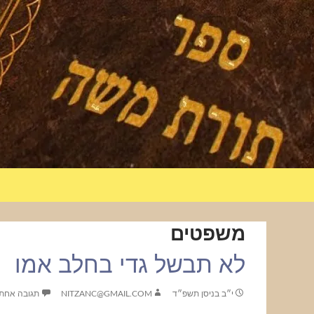
משפטים
לא תבשל גדי בחלב אמו
י״ב בניסן תשפ״ד
NITZANC@GMAIL.COM
תגובה אחת