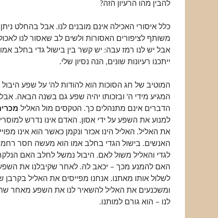
להבין מהו הרעיון הזה?
כלל איסורי האכילה אינם מובנים לנו. אבל בהחלט ניתן
משותף לציפורים האסורות ולשים לב שאסור לנו לאכול
אבל יש לנו רמז עבה: יש קשר בין בישול גדי בחלב אמו 
ייתכנו רעיונות שונים, הנה נסיון שלי.
המוטיב של חג הסוכות הוא להודות לה' על שפע היבול
המגיע מידי ה' ובזכותו יהיה שפע גם בשנה הבאה. אבל
הדברים אינם מתנהלים כך. הטקסים מול האליל
מכריח
למנוע את השפע על ידי אסון. האדם אינו נדרש למוסרי
את האליל. האליל הינו אכזר ונקמן כאשר הוא אינו מפויי
האנשים. בישול הגדי בחלב אמו הוא מעשה חסר רחמים
לגדי והאליל משול לאם. היבול נמשל לחלב האם הנלק
האם להמנע מכך – יכאב לה. לאחר שקיבלנו את השפע 
לשלול אותו מאתנו. אנחנו מפייסים את האליל בקרבן שמ
ומשכנעים את האליל להשאיר לנו את השפע מאחר שהש
לנו – הוא גורם למותנו.