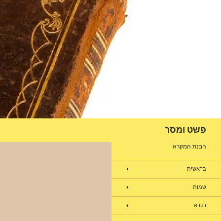
דלג
תוכן
חיפוש
פשט ומסר
הבנת המקרא
בראשית
שמות
ויקרא