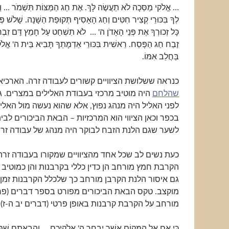
… אֱלֹקי מַסֵּכָה לֹא תַעֲשֶׂה לָּךְ. אֶת חַג הַמַּצּוֹת תִּשְׁמֹר … וְ
לְךָ בִּכּוּרֵי קְצִיר חִטִּים וְחַג הָאָסִיף תְּקוּפַת הַשָּׁנָה. שָׁלֹשׁ פְּ
כָּל זְכוּרְךָ אֶת פְּנֵי הָאָדֹן ה' … לֹא תִשְׁחַט עַל חָמֵץ דַּם זִבְחִי 
זֶבַח חַג הַפָּסַח. רֵאשִׁית בִּכּוּרֵי אַדְמָתְךָ תָּבִיא בֵּית ה' אֱלֹקי
בַּחֲלֵב אִמּוֹ.
כנראה ששלושת הציוויים קשורים לעבודה זרה. הארכיאו
שהלחם
היה מוטיב מרכזי בעבודת האלילים במצרים. ג
לפני האליל היה מנהג נפוץ, אלא שהוא נעשה מול האלי
בכפר וכאן הציווי הוא המרכזיות – הבאת הביכורים לבית 
לשער שגם הלנת הזבח לבוקר היה מנהג של עבודה זרה
כעת נשים לב שכל אחד מהציוויים שמקורו בעבודה זרה
הקרבת חמץ מורחב הן כדין כללי בקרבנות והן כמוטיב
גם איסור הלנת הקרבן מורחב כך שלכלל הקרבנות זמן ב
מוקצב. טקס הבאת הביכורים מפורט בספר דברים (פרק 
מורחב על הקרבת קרבנות באופן פרטי (דברים יב ה-ז):
כִּי אִם אֶל הַמָּקוֹם אֲשֶׁר יִבְחַר ה' אֱלֹקיכֶם … וַהֲבֵאתֶם שָׁמָ