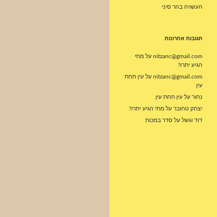
העשויה בהר סיני
תגובות אחרונות
nitzanc@gmail.com
על
מתי
הגיע יתרו?
nitzanc@gmail.com
על
עין תחת
עין
נחור
על
עין תחת עין
יצחק טחובר
על
מתי הגיע יתרו?
דוד וגשל
על
סדר במכות