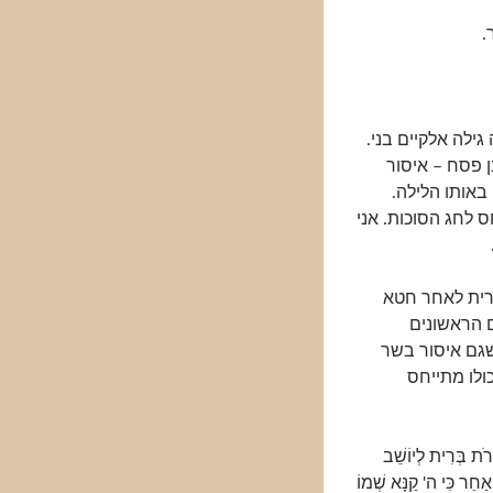
ילה אלקיים בני.
ן פסח – איסור
באותו הלילה.
 לחג הסוכות. אני
רית לאחר חטא
 הראשונים
שגם איסור בשר
ולו מתייחס
ְרֹת בְּרִית לְיוֹשֵׁב
ַחֵר כִּי ה' קַנָּא שְׁמוֹ