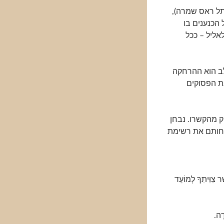
 תל ראס שמרה),
 הכנענים בו
ליל – ככל
ב הוא ההרחקה
נת הפסוקים
ק מהקשרו. נבחן
חותם את רשימת
ר צִוִּיתִךָ לְמוֹעֵד