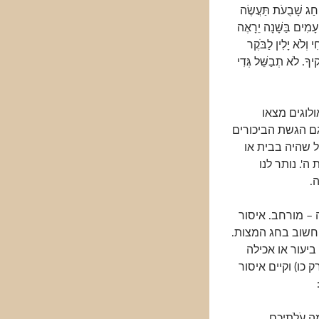
חַג שָׁבֻעֹת תַּעֲשֶׂה
עָמִים בַּשָּׁנָה יֵרָאֶה
וְלֹא יָלִין לַבֹּקֶר
ךָ. לֹא תְבַשֵּׁל גְּדִי
לוגים מצאו
ם הגשת הביכורים
ל שהיה בבית או
ה'. נותר לנו
.
 – מורחב. איסור
 חשוב בחג המצות.
יעור או אכילה
כו) וקיים איסור
ּה עֹלֹתֵיכֶם