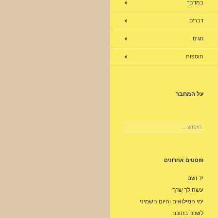
במדבר
דברים
חגים
תוספות
על המחבר
חיפוש:
פוסטים אחרונים
יד ושם
עשה לך שרף
ימי המילואים והיום השמיני
לשכני בתוכם