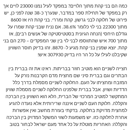
כמה הם בני קהת מתוך הלויים? במפקד לעיל נמנו 23000 לויים אך
רק במפקד של תחילת ספר במדבר, שנערך כ-38 שנה לפני כן, יש
פירוט של חלוקה לבני גרשון, קהת ומררי. בני קהת היו אז 8600
מתוך 22300 בני לוי כלומר 38.6%. אם נניח שבני קהת שמרו על
גודלם היחסי (הנחה הגיונית בסטטיסטיקה של אנשים רבים), אז
מתוך 700 איש שהתווספו לבני לוי בין שני המפקדים – 270 הם בני
קהת. יוצא שמנין בני קהת מגיע ל- 8870. זהו בדיוק חוסר השוויון
שקיבלנו לעיל! על כל הר היו בדיוק 307930 איש!
חצייה לשניים הוא מוטיב חוזר בבריתות. ראינו את זה בברית בין
הבתרים וגם בברית סיני שם מחצית מדם הקרבנות נזרק על
המזבח ומחציתו על העם. החלוקה לשניים מסמלת בדרך כלל
הדדיות ושויון. אבל בברית שלפנינו החלוקה לשניים מסמלת שוויון
המתקשר למוטיב המרכזי של הברית, הלא הוא השוויון בין הברכה
והקללה. חלוקת העם לשניים איננה שרירותית אלא נועדה להגיע
למחצית מדויקת בחלוקה. בדקתי בעזרת מחשב ואין אפשרות
אחרת לחלוקה כזו. יש משמעות לשווי המשקל המדויק בין הברכה
והקללה: האחריות מוטלת על כל אחד מעם ישראל לבחור בטוב