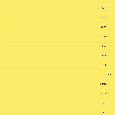
תולדות
ויצא
וישלח
וישב
מקץ
ויגש
ויחי
שמות
שמות
וארא
בא
בשלח