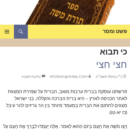
דלג
תוכן
חיפוש
פשט ומסר
תפריט
ראשי
כי תבוא
חצי חצי
כ״ו בכסלו תשע״ח
NITZANC@GMAIL.COM
כתיבת תגובה
פרשתנו עוסקת בברית ערבות מואב, הברית על שמירת המצוות
לאחר הכניסה לארץ – היא ברית הברכה והקללה. בני ישראל
מצווים לחתום את הברית במעמד מיוחד בין הר גריזים להר עיבל
(כז יא-טו):
וַיְצַו מֹשֶׁה אֶת הָעָם בַּיּוֹם הַהוּא לֵאמֹר. אֵלֶּה יַעַמְדוּ לְבָרֵךְ אֶת הָעָם עַל