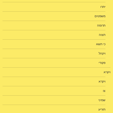
יתרו
משפטים
תרומה
תצוה
כי תשא
ויקהל
פקודי
ויקרא
ויקרא
צו
שמיני
תזריע