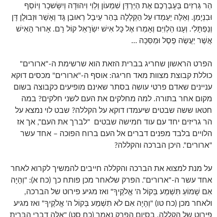
הַר גְּרִזִים בְּעָבְרְכֶם אֶת הַיַּרְדֵּן שִׁמְעוֹן וְלֵוִי וִיהוּדָה וְיִשָּׂשכָר וְיוֹסֵף
וּבִנְיָמִן. וְאֵלֶּה יַעַמְדוּ עַל הַקְּלָלָה בְּהַר עֵיבָל רְאוּבֵן גָּד וְאָשֵׁר וּזְבוּלֻן דָּן
וְנַפְתָּלִי. וְעָנוּ הַלְוִיִּם וְאָמְרוּ אֶל כָּל אִישׁ יִשְׂרָאֵל קוֹל רָם. אָרוּר הָאִישׁ
אֲשֶׁר יַעֲשֶׂה פֶסֶל וּמַסֵּכָה …
הפרט הראשון שחריג בברית הזאת הוא שרשימת ה-"ארורים"
כוללת קבוצת מצוות מאד חריגה: אוסף ה-"ארורים" מכסים דוקא
עניינים שאדם פרטי עושה בסתר שאינם מופיעים כקבוצה בשום
מקום אחר בתורה. למה מחלקים את העם לשני חלקים? במה
חטאו ששה שבטים שיעמדו דוקא על הקללה? שבט לוי נמצא על
הר גריזים יחד עם עוד חמישה שבטים "לברך את העם", אך אז
הלויים בלבד מפנים דברים אל העם ברוח הפוכה – אחד עשר
"ארורים". היכן הברכה והקללה?
על מנת למצוא את הברכה והקללה חייבים להמשיך לקרוא לאחר
אחד עשר ה-"ארורים". הפרק שלאחר מכן פותח כך (כח א): "וְהָיָה
אִם שָׁמוֹעַ תִּשְׁמַע בְּקוֹל ה' אֱלֹקֶיךָ" ואז מגיע פירוט של הברכה,
ולאחר מכן (כח טו) "וְהָיָה אִם לֹא תִשְׁמַע בְּקוֹל ה' אֱלֹקֶיךָ" ואז מגיע
פירוט של הקללה. בסיום הפרק נאמר (כח סט) "אֵלֶּה דִבְרֵי הַבְּרִית