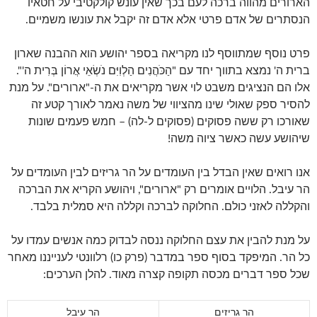
הארורים מהווה ברכה לעם בכך שאין עונש קולקטיבי על חטאיו
הנסתרים של אדם פרטי אלא אדם זה יקבל את עונשו משמיים.
פרט נוסף שמתווסף לנו מקריאה בספר יהושע הוא ההבנה שארון
ברית ה' נמצא בתווך יחד עם "הַכֹּהֲנִים הַלְוִיִּם נֹשְׂאֵי אֲרוֹן בְּרִית ה'".
אלו הם הנציגים משבט לוי אשר מקריאים את ה-"ארורים". על מנת
להסיר ספק שאולי שינו מהציווי של משה נאמר לאורך קטע זה
שאורכו רק ששה פסוקים (פסוקים ל-לה) – חמש פעמים שונות
שיהושע עשה כאשר ציוה משה!
אנו רואים שאין הבדל בין העומדים על הר גריזים לבין העומדים על
הר עיבל. הלויים אומרים רק "ארורים", ויהושע הקריא את הברכה
והקללה לאזני כולם. החלוקה לברכה וקללה היא סמלית בלבד.
על מנת להבין את עצם החלוקה ננסה לבדוק כמה אנשים עמדו על
כל הר. המיפקד בסוף ספר במדבר (פרק כו) רלוונטי לענייננו מאחר
שכל ספר דברים מכסה תקופה קצרה מאוד. להלן הערכים:
הר גריזים
הר עיבל