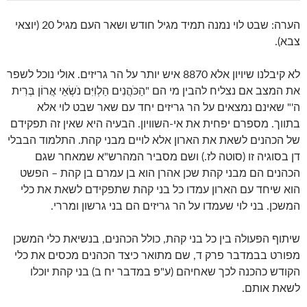
הערה: שבט לוי נמנה תמיד מגיל חודש ושאר העם מגיל 20 (יוצאי
צבא).
לא קיבלנו שיויון אלא 8870 איש יותר על הר גריזים. אולי נוכל לשפר
את המצב אם נצליח להבין מי הם "הַכֹּהֲנִים הַלְוִיִּם נֹשְׂאֵי אֲרוֹן בְּרִית
ה'" שאינם נמצאים על הר גריזים יחד עם שאר שבט לוי אלא
בתווך. מספרם יפחית את אי-השוויון. הבעיה היא שאין זה תפקידם
של הכהנים לשאת את הארון אלא לויים מבני קהת. התלמוד הבבלי
דן בסוגיה זו (סוטה לז.) ושם מסביר המהרש"א שמאחר שגם
הכהנים הם מבני קהת שכן אהרן הוא בן עמרם בן קהת – הפשט
הוא שיחד עם הארון עמדו כל בני קהת שתפקידם לשאת את כלי
המשכן. בני לוי שעמדו על הר גריזים הם בני גרשון ומררי.
שיתוף הפעולה בין כל בני קהת, כולל הכהנים, בנשיאת כלי המשכן
מפורט בבמדבר פרק ד, שם מתואר כיצד הכהנים מכסים את כלי
הקודש כהכנה לכך שאחיהם (ע"פ במדבר יח ב) בני קהת יוכלו
לשאת אותם.