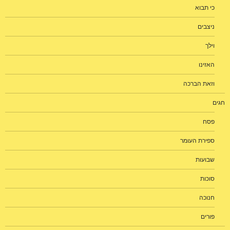
כי תבוא
ניצבים
וילך
האזינו
וזאת הברכה
חגים
פסח
ספירת העומר
שבועות
סוכות
חנוכה
פורים