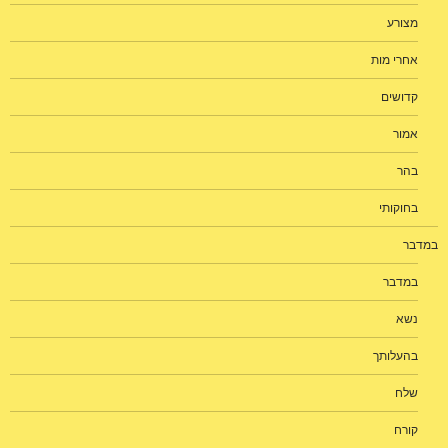
מצורע
אחרי מות
קדושים
אמור
בהר
בחוקותי
במדבר
במדבר
נשא
בהעלותך
שלח
קורח