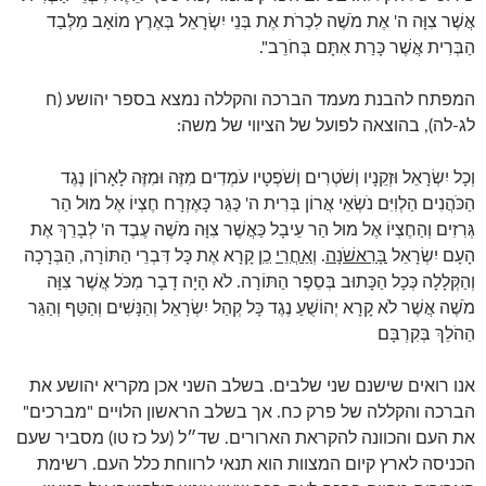
אֲשֶׁר צִוָּה ה' אֶת מֹשֶׁה לִכְרֹת אֶת בְּנֵי יִשְׂרָאֵל בְּאֶרֶץ מוֹאָב מִלְּבַד
הַבְּרִית אֲשֶׁר כָּרַת אִתָּם בְּחֹרֵב".
המפתח להבנת מעמד הברכה והקללה נמצא בספר יהושע (ח
לג-לה), בהוצאה לפועל של הציווי של משה:
וְכָל יִשְׂרָאֵל וּזְקֵנָיו וְשֹׁטְרִים וְשֹׁפְטָיו עֹמְדִים מִזֶּה וּמִזֶּה לָאָרוֹן נֶגֶד
הַכֹּהֲנִים הַלְוִיִּם נֹשְׂאֵי אֲרוֹן בְּרִית ה' כַּגֵּר כָּאֶזְרָח חֶצְיוֹ אֶל מוּל הַר
גְּרִזִים וְהַחֶצְיוֹ אֶל מוּל הַר עֵיבָל כַּאֲשֶׁר צִוָּה מֹשֶׁה עֶבֶד ה' לְבָרֵךְ אֶת
הָעָם יִשְׂרָאֵל
בָּרִאשֹׁנָה
.
וְאַחֲרֵי
כֵן
קָרָא אֶת כָּל דִּבְרֵי הַתּוֹרָה, הַבְּרָכָה
וְהַקְּלָלָה כְּכָל הַכָּתוּב בְּסֵפֶר הַתּוֹרָה. לֹא הָיָה דָבָר מִכֹּל אֲשֶׁר צִוָּה
מֹשֶׁה אֲשֶׁר לֹא קָרָא יְהוֹשֻׁעַ נֶגֶד כָּל קְהַל יִשְׂרָאֵל וְהַנָּשִׁים וְהַטַּף וְהַגֵּר
הַהֹלֵךְ בְּקִרְבָּם
אנו רואים שישנם שני שלבים. בשלב השני אכן מקריא יהושע את
הברכה והקללה של פרק כח. אך בשלב הראשון הלויים "מברכים"
את העם והכוונה להקראת הארורים. שד״ל (על כז טו) מסביר שעם
הכניסה לארץ קיום המצוות הוא תנאי לרווחת כלל העם. רשימת