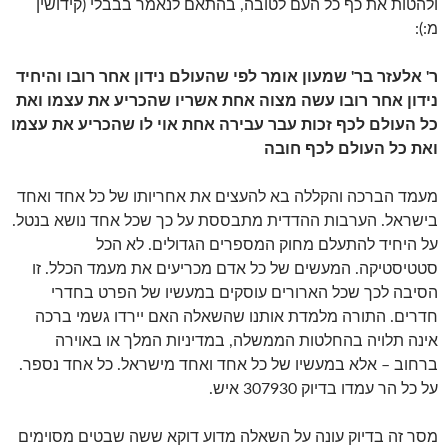
ולהטות את כף כל העם לטובה, בהתאם לנאמר בבבלי (קידושין
מ:):
ר' אלעזר בר' שמעון אומר לפי שהעולם נידון אחר רובו והיחיד
נידון אחר רובו עשה מצוה אחת אשריו שהכריע את עצמו ואת
כל העולם לכף זכות עבר עבירה אחת אוי לו שהכריע את עצמו
ואת כל העולם לכף חובה
מעמד הברכה והקללה בא להעצים את אחריותו של כל אחד ואחד
בישראל. הערבות ההדדית מתבססת על כך שכל אחד נושא בנטל.
על היחיד להתעלם מחוק המספרים הגדולים. לא הכל
סטטיסטיקה. המעשים של כל אדם מכריעים את מעמד הכלל. זו
הסיבה לכך שכל הארורים עוסקים במעשיו של הפרט בחדרי
חדרים. התורה מלמדת אותנו שהשאלה האם יירדו גשמי ברכה
אינה תלויה בהחלטות הממשלה, במדיניות המלך או באוירה
ברחוב – אלא במעשיו של כל אחד ואחד מישראל. כל אחד נספר.
על כל הר עמדו בדיוק 307930 איש.
מסר זה בדיוק עונה על השאלה מדוע דוקא ששה שבטים מסוימים