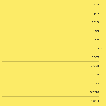
חוקת
בלק
פינחס
מטות
מסעי
דברים
דברים
ואתחנן
עקב
ראה
שופטים
כי תצא