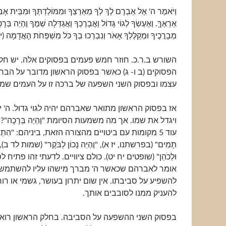
וַיֹּאמֶר ה' אֶל אַבְרָם לֶךְ לְךָ מֵאַרְצְךָ וּמִמּוֹלַדְתְּךָ וּמִבֵּית אָ
אַרְאֶךָּ. וְאֶעֶשְׂךָ לְגוֹי גָּדוֹל וַאֲבָרֶכְךָ וַאֲגַדְּלָה שְׁמֶךָ וֶהְיֵה בְּר
מְבָרֲכֶיךָ וּמְקַלֶּלְךָ אָאֹר וְנִבְרְכוּ בְךָ כֹּל מִשְׁפְּחֹת הָאֲדָמָה 
השורש ב.ר.כ. חוזר חמש פעמים בפסוקים אלה. יש חלוק
הפסוקים (ב ו- ג) כאשר בפסוק הראשון מדובר על הב
עצמו ובפסוק השני השפעה של ברכה זו על העמים שמ
אז בפסוק הראשון מתואר שאברהם יהיה לגוי גדול. ה'
ויגדל את שמו. אך מה משמעות הסיומת "וֶהְיֵה בְּרָכָה"?
עוד 5 מקומות עם ביטויים מהצורה הזאת, ביניהם: "הִתְהַלֵּךְ
תָמִים" (בפרשתנו, יז א), "וֶהְיֵה נָכוֹן לַבֹּקֶר" (שמות לד ב), "וֶ
וּלְכֹהֵן" (שופטים יח יט). כולם ציוויים. לדעתי זהו פתיח 
אומר לאברהם שכאשר ה' מברך מישהו עליו להשתמש 
להשפיע על סביבתו. אין שום יתרון בעושר, גשמי או רוח
להעניק ממנו לסובבים אותך.
בפסוק השני ההשפעה על הסביבה. בחלק הראשון רואי