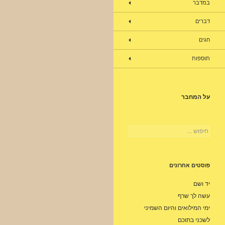
במדבר
דברים
חגים
תוספות
על המחבר
חיפוש:
פוסטים אחרונים
יד ושם
עשה לך שרף
ימי המילואים והיום השמיני
לשכני בתוכם