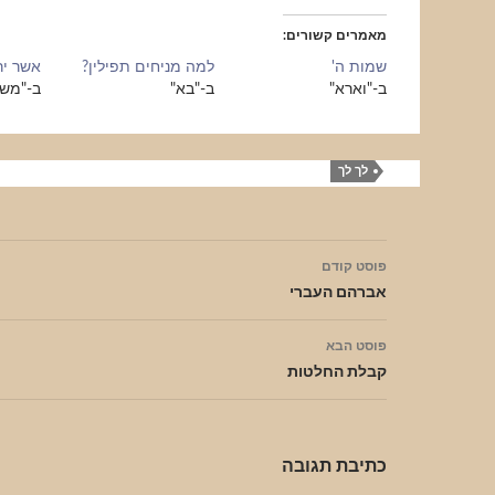
מאמרים קשורים
שמות ה'
למה מניחים תפילין?
אשר יר
ב-"וארא"
ב-"בא"
ב-"מש
לך לך
ניווט
פוסט קודם
בפוסטים
אברהם העברי
פוסט הבא
קבלת החלטות
כתיבת תגובה