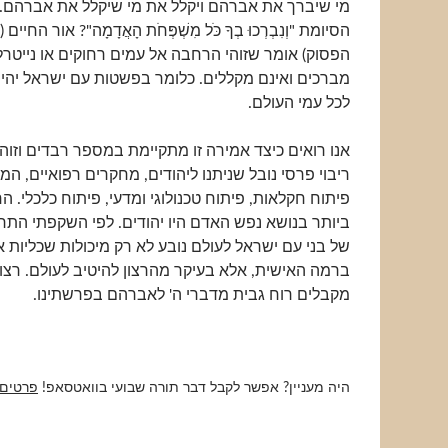
מי שיברך את אברהם ויקלל את מי שיקלל את אברהם
הסיומת "וְנִבְרְכוּ בְךָ כֹּל מִשְׁפְּחֹת הָאֲדָמָה"? אור החיי
הפסוק) אומר שזוהי הרחבה אל עמים רחוקים או נייטרל
מברכים ואינם מקללים. כלומר בפשטות עם ישראל יהי
לכל עמי העולם.
אנו רואים כיצד אמירה זו מתקיימת במספר רבדים וזוה
ריבוי פרסי נובל שניתנו ליהודים, מחקרים רפואיים, ה
פיתוח חקלאות, פיתוח טכנולוגי ומדעי, פיתוח כלכלי. ה
ביותר בנושא נפש האדם היו יהודים. לפי השקפתי הת
של בני עם ישראל לעולם נובע לא רק מיכולות שכליות או
ברמה האישית, אלא בעיקר מהרצון להיטיב לעולם. רצון ז
מקבלים רוח גבית מדברי ה' לאברהם בפרשתינו.
היה מעניין? אפשר לקבל דבר תורה שבועי בוואטסאפ!
פרטים