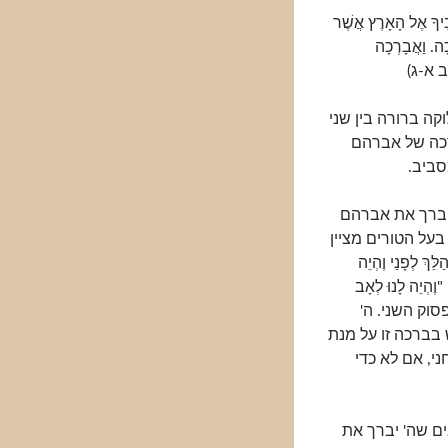
בִיךָ אֶל הָאָרֶץ אֲשֶׁר
ָכָה. וַאֲבָרְכָה
(יב א-ג)
ה ברורה בין שני
רכה של אברהם
סביב.
 יברך את אברהם
 בעל הטורים מציין
 לְפָנַי וֶהְיֵה
הְיֵה לָנוּ לְאָב
לפסוק השני. ה'
בברכה זו על מנת
ני, אם לא כדי
ם שה' יברך את