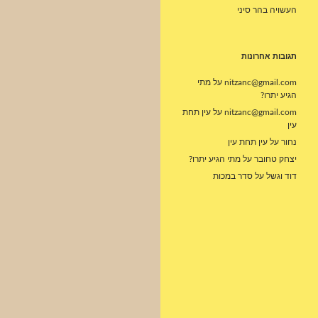
העשויה בהר סיני
תגובות אחרונות
nitzanc@gmail.com
על
מתי
הגיע יתרו?
nitzanc@gmail.com
על
עין תחת
עין
נחור
על
עין תחת עין
יצחק טחובר
על
מתי הגיע יתרו?
דוד וגשל
על
סדר במכות