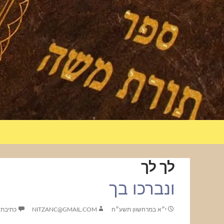
לך לך
ונברכו בך
י״א במרחשוון תשע״ח
NITZANC@GMAIL.COM
כתיבת 