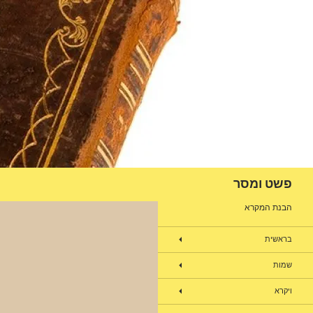
דלג
תוכן
חיפוש
פשט ומסר
הבנת המקרא
בראשית
שמות
ויקרא