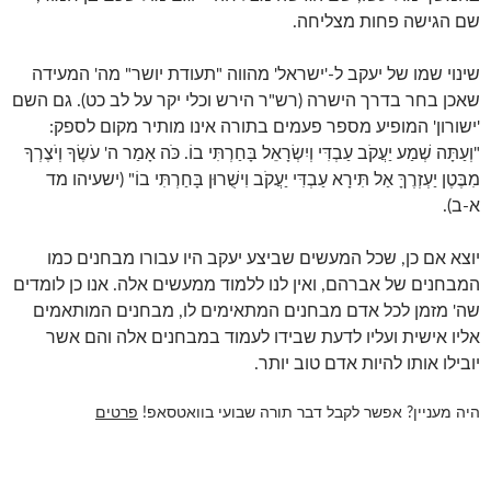
שם הגישה פחות מצליחה.
שינוי שמו של יעקב ל-'ישראל' מהווה "תעודת יושר" מה' המעידה
שאכן בחר בדרך הישרה (רש"ר הירש וכלי יקר על לב כט). גם השם
'ישורון' המופיע מספר פעמים בתורה אינו מותיר מקום לספק:
"וְעַתָּה שְׁמַע יַעֲקֹב עַבְדִּי וְיִשְׂרָאֵל בָּחַרְתִּי בוֹ. כֹּה אָמַר ה' עֹשֶׂךָ וְיֹצֶרְךָ
מִבֶּטֶן יַעְזְרֶךָּ אַל תִּירָא עַבְדִּי יַעֲקֹב וִישֻׁרוּן בָּחַרְתִּי בוֹ" (ישעיהו מד
א-ב).
יוצא אם כן, שכל המעשים שביצע יעקב היו עבורו מבחנים כמו
המבחנים של אברהם, ואין לנו ללמוד ממעשים אלה. אנו כן לומדים
שה' מזמן לכל אדם מבחנים המתאימים לו, מבחנים המותאמים
אליו אישית ועליו לדעת שבידו לעמוד במבחנים אלה והם אשר
יובילו אותו להיות אדם טוב יותר.
היה מעניין? אפשר לקבל דבר תורה שבועי בוואטסאפ!
פרטים