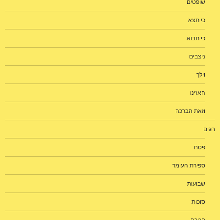
שופטים
כי תצא
כי תבוא
ניצבים
וילך
האזינו
וזאת הברכה
חגים
פסח
ספירת העומר
שבועות
סוכות