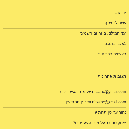
יד ושם
עשה לך שרף
ימי המילואים והיום השמיני
לשכני בתוכם
העשויה בהר סיני
תגובות אחרונות
nitzanc@gmail.com
על
מתי הגיע יתרו?
nitzanc@gmail.com
על
עין תחת עין
נחור
על
עין תחת עין
יצחק טחובר
על
מתי הגיע יתרו?