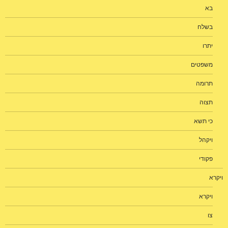
בא
בשלח
יתרו
משפטים
תרומה
תצוה
כי תשא
ויקהל
פקודי
ויקרא
ויקרא
צו