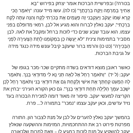
בכורה?) ובפרשיית הברכות אומר יצחק בפירוש "בָּא
אָחִיךָ בְּמִרְמָה וַיִּקַּח בִּרְכָתֶךָ" (כז לה). עשו מייד עונה: "וַיֹּאמֶר הֲכִי
קָרָא שְׁמוֹ יַעֲקֹב וַיַּעְקְבֵנִי זֶה פַעֲמַיִם אֶת בְּכֹרָתִי לָקָח וְהִנֵּה עַתָּה לָקַח
בִּרְכָתִי". יעקב נאלץ לברוח והוא מגיע אל לבן, רמאי מדופלם בפני
עצמו. הוא עובד שבע שנים כדי לזכות ברחל ומקבל את לאה. לבן
מסביר בתמימות צינית "לֹא יֵעָשֶׂה כֵן בִּמְקוֹמֵנוּ לָתֵת הַצְּעִירָה לִפְנֵי
הַבְּכִירָה" (כט כו) והרמז ברור שיעקב קיבל עונש מידה כנגד מידה
על גניבת הברכות.
כאשר ראובן מוצא דודאים בשדה מתקיים שכר-מכר בגופו של
יעקב: (ל יד) "וַתֹּאמֶר רָחֵל אֶל לֵאָה תְּנִי נָא לִי מִדּוּדָאֵי בְּנֵךְ. וַתֹּאמֶר
לָהּ הַמְעַט קַחְתֵּךְ אֶת אִישִׁי וְלָקַחַת גַּם אֶת דּוּדָאֵי בְּנִי וַתֹּאמֶר רָחֵל לָכֵן
יִשְׁכַּב עִמָּךְ הַלַּיְלָה תַּחַת דּוּדָאֵי בְנֵךְ". גם כאן הקורא העירני יבחין את
הקריצה למעשי יעקב. סיפור זה מאוד דומה למכירת הבכורה בעד
נזיד עדשים, וכאן יעקב עצמו "נמכר" בתמורה ל… פרח.
בהמשך יעקב נאלץ להערים על לבן על מנת לצבור הון. התורה
מפרטת פירוט רב את ההתחכמויות, המזימות וההשקעה שנאלץ
יעקב להשקיע על מנת לזכות במגיע לו – וזאת למרות שלכאורה