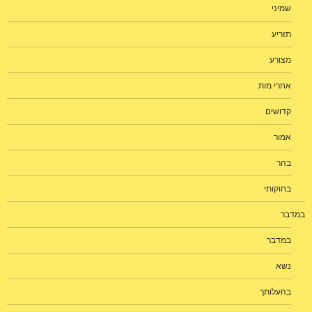
שמיני
תזריע
מצורע
אחרי מות
קדושים
אמור
בהר
בחוקותי
במדבר
במדבר
נשא
בהעלותך