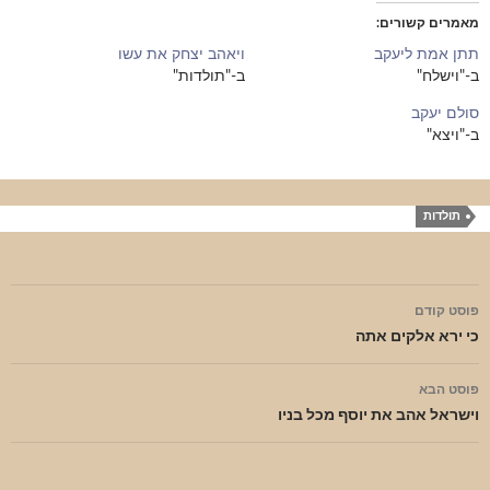
מאמרים קשורים
תתן אמת ליעקב
ויאהב יצחק את עשו
ב-"וישלח"
ב-"תולדות"
סולם יעקב
ב-"ויצא"
תולדות
ניווט
פוסט קודם
בפוסטים
כי ירא אלקים אתה
פוסט הבא
וישראל אהב את יוסף מכל בניו