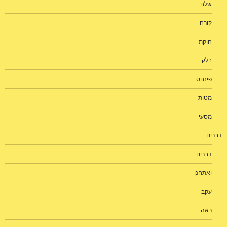
שלח
קורח
חוקת
בלק
פינחס
מטות
מסעי
דברים
דברים
ואתחנן
עקב
ראה