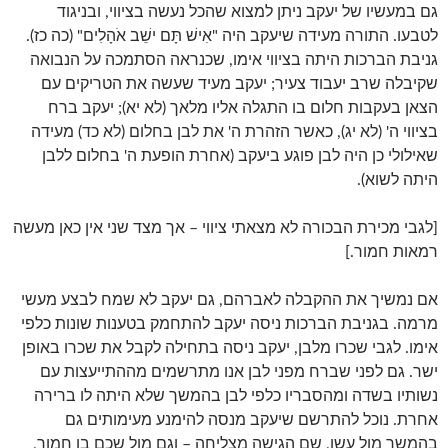
גם במעשיו של יעקב ניתן למצוא שהכל נעשה בציווי, ובניגוד
לטבעו. התורה מעידה שיעקב היה "אִישׁ תָּם ישֵׁב אֹהָלִים" (כה כז).
גניבת הברכות היתה בציווי אימו, שכנראה הסתמכה על הנבואה
שקיבלה שרב יעבוד צעיר; יעקב מעיד שעשה את הטריקים עם
הצאן בעקבות חלום בו התגלה אליו מלאך (לא יא); יעקב ברח
בציווי ה' (לא יג), כאשר הזהרת ה' את לבן בחלום (לא כד) מעידה
שאילולי כן היה לבן פוגע ביעקב (אחרת הופעת ה' בחלום ללבן
היתה לשוא).
[לגבי מכירת הבכורה לא מצאתי ציווי – אך מצד שני אין כאן מעשה
רמאות חמור.]
אם נמשיך את ההקבלה לאברהם, גם יעקב לא שמח לבצע מעשי
מרמה. בגניבת הברכות ניסה יעקב להתחמק בטענות שונות כלפי
אימו. לגבי שכרו מלבן, יעקב ניסה בתחילה לקבל את שכרו באופן
ישר. גם לפני שברח מפני לבן אנו מתרשמים מההתייעצות עם
נשותיו בשדה ומהסבריו כלפי לבן בהמשך שלא היתה לו ברירה
אחרת. נוכל להתרשם שיעקב מנסה להימנע מעימותים גם
בהמשך מול עשו, שם הגישה מצליחה – וגם מול שכם בן חמור,