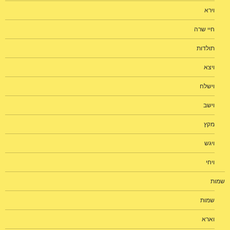
וירא
חיי שרה
תולדות
ויצא
וישלח
וישב
מקץ
ויגש
ויחי
שמות
שמות
וארא