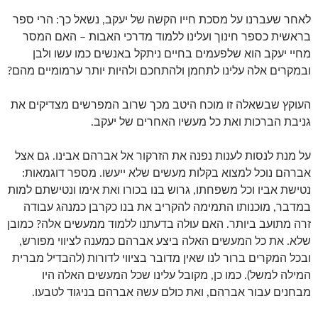
לאחר שעברנו על מסכת חייו הקשה של יעקב, נשאל כך: הרי ספר
בראשית כספר חינוך ועלינו ללמוד מדרכי האבות – האם המסר
מחיי יעקב הוא שלפעמים בחיים ניתקל באנשים כמו עשו ולבן
ובמקרים אלה עלינו לתחמן ולהתחכם ולהיות יותר ערמומיים מהם?
העוקץ שבשאלה זו מוכח היטב מכך שרוב המפרשים מצדיקים את
גניבת הברכות ואת כל מעשיו האחרים של יעקב.
על מנת לנסות לענות נפנה את הזרקור אל אברהם אבינו. גם אצל
אברהם נוכל למצוא בקלות מעשים שלא ייעשו. מספר דוגמאות:
נטישת אביו וכל משפחתו, גרוש בנו בכורו ואת אימו ונטישתם למות
במדבר, מוכנותו התמימה להקריב את בנו כקרבן כמנהג עבודה
זרה מתועב ביותר. האם עולה בדעתנו ללמוד ממעשים אלה? כמובן
שלא. את כל המעשים האלה ביצע אברהם כמענה לציווי מפורש,
ובכל המקרים ברור לנו שאין מדובר בציווי לדורות (להבדיל מברית
המילה למשל). כמו כן, מקובל עלינו שכל המעשים האלה היו
מבחנים עבור אברהם, ואת כולם עשה אברהם בניגוד לטבעו.