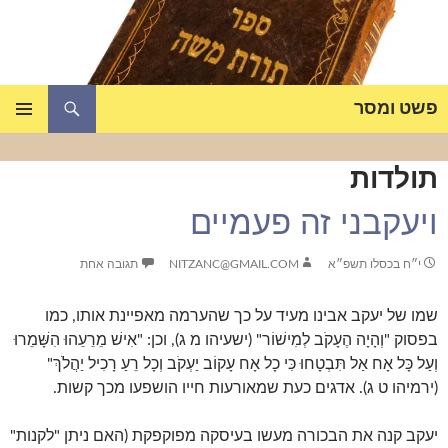
דלג
תוכן
חיפוש
פשט ומסר
תפריט
ראשי
תולדות
ויעקבני זה פעמיים
י״ח בכסלו תשפ״א
NITZANC@GMAIL.COM
תגובה אחת
שמו של יעקב אבינו מעיד על כך שהערמה מאפיינת אותו, כמו
בפסוק "וְהָיָה הֶעָקֹב לְמִישׁוֹר" (ישעיהו מ ג), וכן: "אִישׁ מֵרֵעֵהוּ הִשָּׁמֵרוּ
וְעַל כָּל אָח אַל תִּבְטָחוּ כִּי כָל אָח עָקוֹב יַעְקֹב וְכָל רֵעַ רָכִיל יַהֲלֹךְ"
(ירמיהו ט ג). אדגים כעת שמאורעות חייו הושפעו מכך קשות.
יעקב קנה את הבכורה מעשו בעיסקה מפוקפקת (האם ניתן "לקנות"