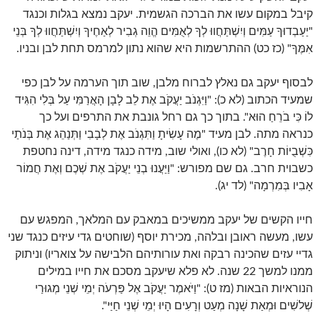
קיבל במקום עשו את הברכה הגשמית. יעקב נמצא בגלות וכנגד
"יַעַבְדוּךָ עַמִּים וְיִשְׁתַּחֲווּ לְךָ לְאֻמִּים הֱוֵה גְבִיר לְאַחֶיךָ וְיִשְׁתַּחֲווּ לְךָ בְּנֵי
אִמֶּךָ" (כז כט) ההתרשמות היא שהוא נתון למרמס תחת לבן ובניו.
לבסוף יעקב גם נאלץ לברוח מלבן, שוב תוך הערמה על לבן כפי
שמעיד הכתוב (לא כ): "וַיִּגְנֹב יַעֲקֹב אֶת לֵב לָבָן הָאֲרַמִּי עַל בְּלִי הִגִּיד
לוֹ כִּי בֹרֵחַ הוּא". בתוך כך גם רחל גונבת את התרפים ועל כך
כנראה מתה. לבן מעיד "מֶה עָשִׂיתָ וַתִּגְנֹב אֶת לְבָבִי וַתְּנַהֵג אֶת בְּנֹתַי
כִּשְׁבֻיוֹת חָרֶב" (לא כו), ואולי שוב, מידה כנגד מידה, דינה נחטפת
כשבוית חרב. גם שם מפורש: "וַיַּעֲנוּ בְנֵי יַעֲקֹב אֶת שְׁכֶם וְאֶת חֲמוֹר
אָבִיו בְּמִרְמָה" (לד יג).
חייו הקשים של יעקב ממשיכים במאבק עם המלאך, המפגש עם
עשו, מעשה ראובן ובלהה, מכירת יוסף (שוחטים גדי עיזים כנגד שני
גדיי עזים שהכינה רבקה ואת עורותיהם הלבישה על צואריו) וניתוק
ממנו למשך 22 שנה. לא פלא שיעקב מסכם את חייו במילים
הנוראיות הבאות (מז ט): "וַיֹּאמֶר יַעֲקֹב אֶל פַּרְעֹה יְמֵי שְׁנֵי מְגוּרַי
שְׁלשִׁים וּמְאַת שָׁנָה מְעַט וְרָעִים הָיוּ יְמֵי שְׁנֵי חַיַּי".