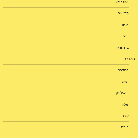
אחרי מות
קדושים
אמור
בהר
בחוקותי
במדבר
במדבר
נשא
בהעלותך
שלח
קורח
חוקת