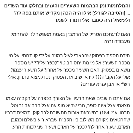
והמלחמות ומן הבהמות השעירים והעזים ובחלקו עוד השדים
… [והסיבה לגורל:] אילו היה הכהן מקדיש אותם בפה לה'
ולעזאזל היה כעובד אליו ונודר לשמו
האם לדעתכם הטריק של הרמב"ן באמת מאפשר לנו להתחמק
מעבודה זרה?
חידה נוספת בפסוק שהבאתי לעיל רמוזה על ידי קו תחתי: על מי
מכפר השעיר? אל מי מתייחס הביטוי "לְכַפֵּר עָלָיו"? יש מספר
נושאים בפסוק. האם השעיר מכפר על אהרן? על השעיר עצמו?
אולי על הקב"ה??? קיראו שוב את הפסוק ונסו למצוא פתרון. אולי
רש"י או אבן עזרא עוזרים?
אם אתם חושבים שאת הרעיון על הצורך בכפרה על הקב"ה עצמו
מצאתי אצל איזה כופר, הרי שהיא מופיעה אצל הרב אבינר (טל
חרמון עמ' 184) בהשראת אורות התשובה לרב קוק. תמצית דבריו
שהחטאים מקורם משילוב בין הקב"ה שברא רוע בעולם וכמובן
האדם. שעיר אחד לה' לכפר על האדם ושעיר שני לכוחות הרע,