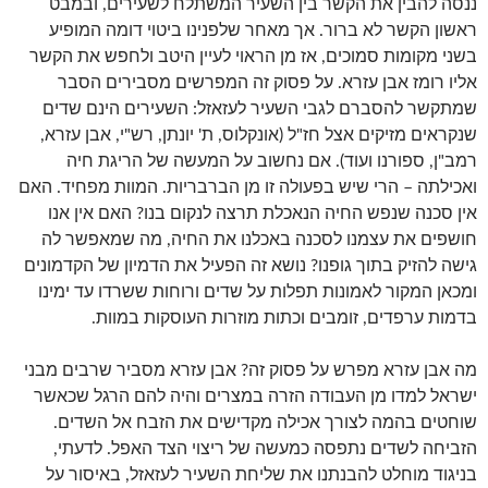
ננסה להבין את הקשר בין השעיר המשתלח לשעירים, ובמבט
ראשון הקשר לא ברור. אך מאחר שלפנינו ביטוי דומה המופיע
בשני מקומות סמוכים, אז מן הראוי לעיין היטב ולחפש את הקשר
אליו רומז אבן עזרא. על פסוק זה המפרשים מסבירים הסבר
שמתקשר להסברם לגבי השעיר לעזאזל: השעירים הינם שדים
שנקראים מזיקים אצל חז"ל (אונקלוס, ת' יונתן, רש"י, אבן עזרא,
רמב"ן, ספורנו ועוד). אם נחשוב על המעשה של הריגת חיה
ואכילתה – הרי שיש בפעולה זו מן הברבריות. המוות מפחיד. האם
אין סכנה שנפש החיה הנאכלת תרצה לנקום בנו? האם אין אנו
חושפים את עצמנו לסכנה באכלנו את החיה, מה שמאפשר לה
גישה להזיק בתוך גופנו? נושא זה הפעיל את הדמיון של הקדמונים
ומכאן המקור לאמונות תפלות על שדים ורוחות ששרדו עד ימינו
בדמות ערפדים, זומבים וכתות מוזרות העוסקות במוות.
מה אבן עזרא מפרש על פסוק זה? אבן עזרא מסביר שרבים מבני
ישראל למדו מן העבודה הזרה במצרים והיה להם הרגל שכאשר
שוחטים בהמה לצורך אכילה מקדישים את הזבח אל השדים.
הזביחה לשדים נתפסה כמעשה של ריצוי הצד האפל. לדעתי,
בניגוד מוחלט להבנתנו את שליחת השעיר לעזאזל, באיסור על