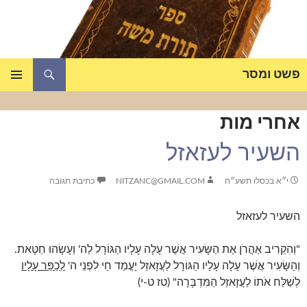
דלג
תוכן
חיפוש
פשט ומסר
תפריט
ראשי
אחרי מות
השעיר לעזאזל
י״א בכסלו תשע״ח
NITZANC@GMAIL.COM
כתיבת תגובה
השעיר לעזאזל
"וְהִקְרִיב אַהֲרֹן אֶת הַשָּׂעִיר אֲשֶׁר עָלָה עָלָיו הַגּוֹרָל לַה' וְעָשָׂהוּ חַטָּאת.
וְהַשָּׂעִיר אֲשֶׁר עָלָה עָלָיו הַגּוֹרָל לַעֲזָאזֵל יָעֳמַד חַי לִפְנֵי ה'
לְכַפֵּר עָלָיו
לְשַׁלַּח אֹתוֹ לַעֲזָאזֵל הַמִּדְבָּרָה" (טז ט-י)