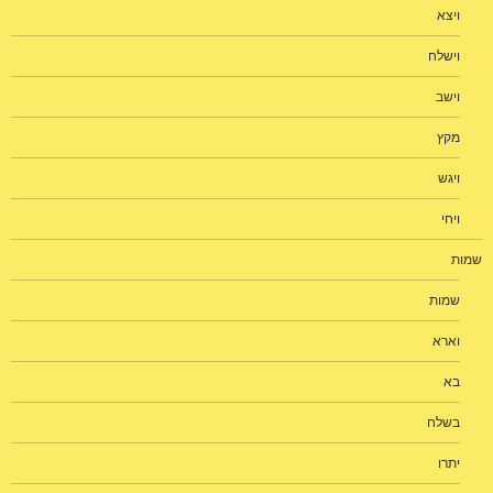
ויצא
וישלח
וישב
מקץ
ויגש
ויחי
שמות
שמות
וארא
בא
בשלח
יתרו