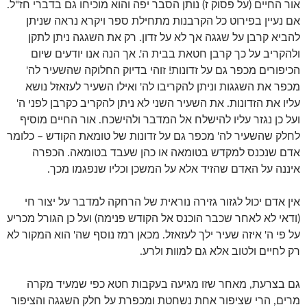
אור החיים (על פסוק ז) נותן הסבר יפה והוא מוכיחו גם בדברי חז"ל.
אם נעיין בפירוט כל הקרבנות מתחילת ספר ויקרא נראה שניתן
להביא קרבן על שגגה אך לא על זדון. רק את השגגה ניתן לתקן
ולהקריב על כך קרבן חטאת בבית ה'. אך הנה אנו יודעים שיום
הכיפורים מכפר גם על זדונות! זוהי בדיוק החלוקה שהשעיר לה'
מכפר את השגגות וניתן להקריבו לה' ואילו השעיר לעזאזל נושא
עליו את הזדונות. את השעיר השני לא ניתן להקריב כקרבן לפני ה'
ועל כן נגזר עליו להישלח אל המדבר ולהישכח. אור החיים מוסיף
לחלק שהשעיר לה' מכפר גם על זדונות של טומאת הקודש – כלומר
אדם שנכנס למקדש בטומאה או כהן שעבד בטומאה. הכפרה
איננה על האדם שהזיד אלא על המשכן וכליו שנפגמו מכך.
אין אדם יכול לגזור גזירה נוראית של הרחקה למדבר על יצור חי
(ודאי לא לאחר שכבר הוכנס אל הקודש פנימה) ועל כן הגורל מכריע
על פי ה' איזה שעיר ילך לעזאזל. מכאן רמז נוסף שה' הוא המקור לא
רק לחיים ולטוב אלא גם למוות ולרע.
גם בצרעת, מאחר שזו מגיעה בעקבות חטא כפי שמעיד מקרה
מרים, הרי שציפור אחת נשחטת ומכפרת על חלק השגגה והציפור