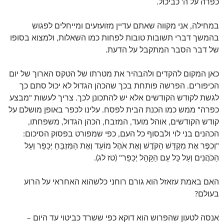
כפרה על ה' כביכול.
במחילה, אני מקווה שאתם עדיין מזועזעים ומייחלים לפגוש
בהמשך דברי תשובות טובות לפחות כמו השאלות, ולמצוא בסופו
של דבר הסבר המתקבל על הדעת.
כאן המקום להקדים ולהבהיר את מטרתו של הטקס הארוך של יום
הכיפורים. הפרשה פותחת בכך שהכהן הגדול לא יכול סתם כך
לגשת לקודש הקודשים אלא יש להתכונן לכך. צריך לעשות "מבצע
כפרה" ממש כמו הכנת הבית לפסח. עלינו לכפר באופן מושלם על
קודש הקודשים, אוהל מועד, המזבח, הכהן הגדול, משפחתו,
הכהנים בני לוי ולבסוף כל העם, כפי שמפורט בפסוק הסיכום:
"וְכִפֶּר אֶת מִקְדַּשׁ הַקֹּדֶשׁ וְאֶת אֹהֶל מוֹעֵד וְאֶת הַמִּזְבֵּחַ יְכַפֵּר וְעַל
הַכֹּהֲנִים וְעַל כָּל עַם הַקָּהָל יְכַפֵּר" (טז לג).
האם באמת עזאזל הוא גורם רוחני כלשהוא האחראי על הרוע
בעולם?
אנסה לטעון שהפרוש הוא דוקא כפי ששרד כביטוי עד היום –