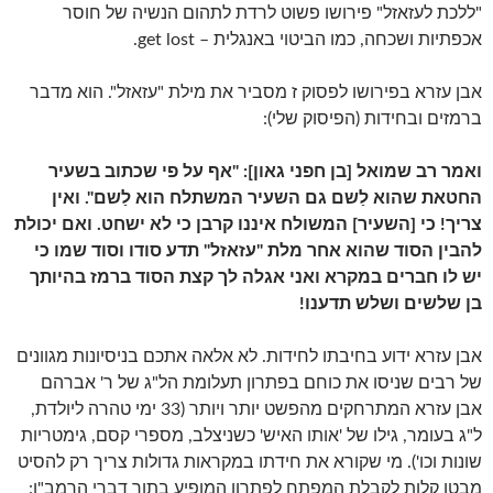
"ללכת לעזאזל" פירושו פשוט לרדת לתהום הנשיה של חוסר
אכפתיות ושכחה, כמו הביטוי באנגלית – get lost.
אבן עזרא בפירושו לפסוק ז מסביר את מילת "עזאזל". הוא מדבר
ברמזים ובחידות (הפיסוק שלי):
ואמר רב שמואל [בן חפני גאון]: "אף על פי שכתוב בשעיר
החטאת שהוא לַשם גם השעיר המשתלח הוא לַשם". ואין
צריך! כי [השעיר] המשולח איננו קרבן כי לא ישחט. ואם יכולת
להבין הסוד שהוא אחר מלת "עזאזל" תדע סודו וסוד שמו כי
יש לו חברים במקרא ואני אגלה לך קצת הסוד ברמז בהיותך
בן שלשים ושלש תדענו!
אבן עזרא ידוע בחיבתו לחידות. לא אלאה אתכם בניסיונות מגוונים
של רבים שניסו את כוחם בפתרון תעלומת הל"ג של ר' אברהם
אבן עזרא המתרחקים מהפשט יותר ויותר (33 ימי טהרה ליולדת,
ל"ג בעומר, גילו של 'אותו האיש' כשניצלב, מספרי קסם, גימטריות
שונות וכו'). מי שקורא את חידתו במקראות גדולות צריך רק להסיט
מבטו קלות לקבלת המפתח לפתרון המופיע בתוך דברי הרמב"ן: