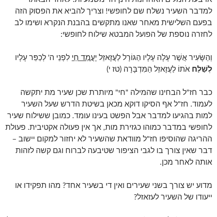
למדבר השעיר נשלח שם לחופשי! וצריך להביא את הפסוק הזה
בפעם השלישית מאחר שאנו מתקשים בהבנת הנקרא ושימו לב
לחזרה נוספת של הפועל המבטא שילוח לחופשי:
וְהַשָּׂעִיר אֲשֶׁר עָלָה עָלָיו הַגּוֹרָל לַעֲזָאזֵל
יָעֳמַד חַי
לִפְנֵי ה' לְכַפֵּר עָלָיו
לְשַׁלַּח
אֹתוֹ לַעֲזָאזֵל הַמִּדְבָּרָה (טז י)
כבר חז"ל הבחינו שהמילה "חי" מיותרת שכן שעיר מת יתקשה
לעמוד. חז"ל אף הסיקו דוקא מכאן בשיטת הדרש שעל השעיר
למות בהגיעו למדבר אבל הפשט בעינו עומד. כמובן ששילוח שעיר
לחופשי במדבר כמוהו כגזירת מות, אך אין פעולה אקטיבית. פעולת
ההריגה שהוסיפו חז"ל מוודאת שהשעיר לא יחזור למקום יישוב –
דבר שאין צורך בו לגבי הציפור שטיבעה לברוח וגם קשה לזהות
אותה לאחר מכן.
מדוע יש צורך בשני שעירים ואין די בשעיר אחד? מהו תפקידו או
ייעודו של השעיר לעזאזל?