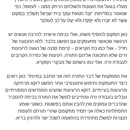
מעליו בגועל את העוונות ולשולחם הרחק ממנו – לעזאזל, כפי
שנאמר בסליחות: "וְכָל חַטֹּאת עַמְּךָ בֵּית יִשְֹרָאֵל תַּשְׁלִיךְ בִּמְקוֹם
אֲשֶׁר לֹא יִזָּכְרוּ וְלֹא יִפָּקְדוּ וְלֹא יַעֲלוּ עַל לֵב לְעוֹלָם"
כאן המקום להוסיף משהו, אולי בנימה אישית. להרבה אנשים יש
הרגשה שכאשר מתעסקים עם הפשט בלבד, ללא ההכוונה של
חז"ל – אולי כמו כת הקראים – קיימת סכנה של הגעה לרעיונות
זרים שלא התכוונה אליהם התורה, רעיונות של כפירה הקרובים
לעבודה זרה. אולי כמו גישתם של מבקרי המקרא.
את המסקנות של דבר התורה הזה אני מחבב במיוחד. כאן רואים
כיצד התעמקות וחיפוש אינטנסיבי אחר הפשט דוקא מרחיקה
מרעיונות בעייתיים. דוקא הרעיונות שהציגו המפרשים המסורתיים
גובלים בעבודה זרה ומחייבים למשל את המורה בכיתה להסביר
שהדברים עמוקים ואין להבין אותם בפשטות. כשאני שומע
התפתלויות כאלה אני תמיד מתקומם שהרי תורתנו (לעומת
הנצרות למשל) מתהדרת בהתאמה לשכל ישר ולהיגיון בריא.