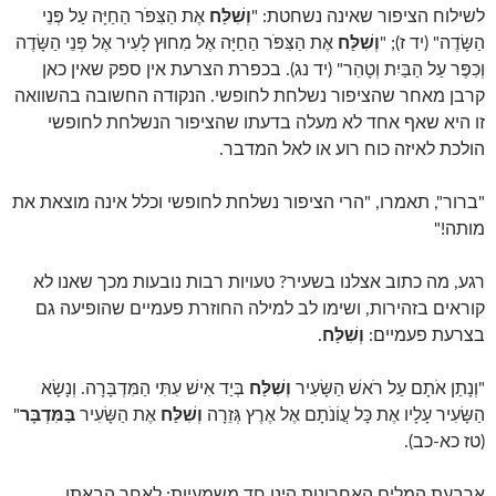
לשילוח הציפור שאינה נשחטת: "
וְשִׁלַּח
אֶת הַצִּפֹּר הַחַיָּה עַל פְּנֵי
הַשָּׂדֶה" (יד ז); "
וְשִׁלַּח
אֶת הַצִּפֹּר הַחַיָּה אֶל מִחוּץ לָעִיר אֶל פְּנֵי הַשָּׂדֶה
וְכִפֶּר עַל הַבַּיִת וְטָהֵר" (יד נג). בכפרת הצרעת אין ספק שאין כאן
קרבן מאחר שהציפור נשלחת לחופשי. הנקודה החשובה בהשוואה
זו היא שאף אחד לא מעלה בדעתו שהציפור הנשלחת לחופשי
הולכת לאיזה כוח רוע או לאל המדבר.
"ברור", תאמרו, "הרי הציפור נשלחת לחופשי וכלל אינה מוצאת את
מותה!"
רגע, מה כתוב אצלנו בשעיר? טעויות רבות נובעות מכך שאנו לא
קוראים בזהירות, ושימו לב למילה החוזרת פעמיים שהופיעה גם
בצרעת פעמיים:
וְשִׁלַּח
.
"וְנָתַן אֹתָם עַל רֹאשׁ הַשָּׂעִיר
וְשִׁלַּח
בְּיַד אִישׁ עִתִּי הַמִּדְבָּרָה. וְנָשָׂא
הַשָּׂעִיר עָלָיו אֶת כָּל עֲוֹנֹתָם אֶל אֶרֶץ גְּזֵרָה
וְשִׁלַּח
אֶת הַשָּׂעִיר
בַּמִּדְבָּר
"
(טז כא-כב).
ארבעת המלים האחרונות הינן חד משמעיות: לאחר הבאתו