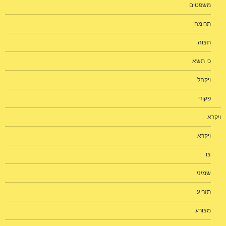
משפטים
תרומה
תצוה
כי תשא
ויקהל
פקודי
ויקרא
ויקרא
צו
שמיני
תזריע
מצורע