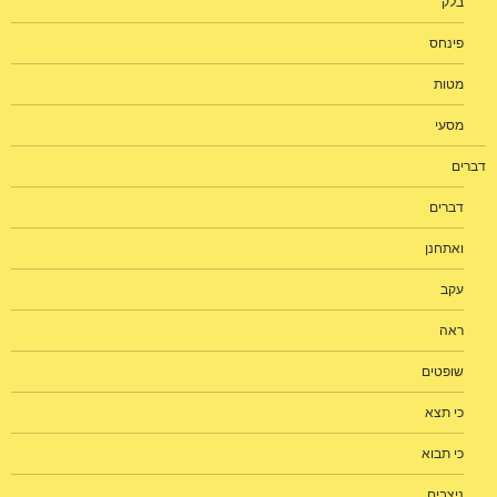
בלק
פינחס
מטות
מסעי
דברים
דברים
ואתחנן
עקב
ראה
שופטים
כי תצא
כי תבוא
ניצבים