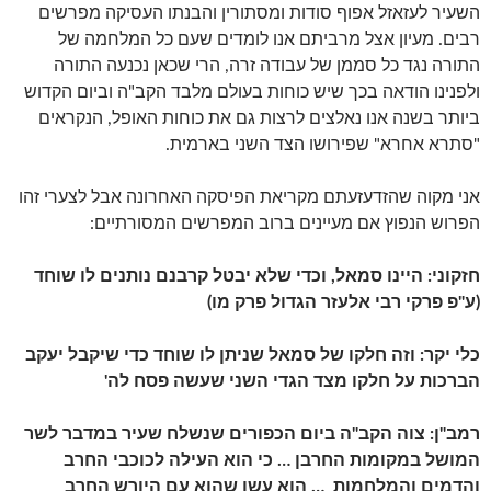
השעיר לעזאזל אפוף סודות ומסתורין והבנתו העסיקה מפרשים
רבים. מעיון אצל מרביתם אנו לומדים שעם כל המלחמה של
התורה נגד כל סממן של עבודה זרה, הרי שכאן נכנעה התורה
ולפנינו הודאה בכך שיש כוחות בעולם מלבד הקב"ה וביום הקדוש
ביותר בשנה אנו נאלצים לרצות גם את כוחות האופל, הנקראים
"סתרא אחרא" שפירושו הצד השני בארמית.
אני מקוה שהזדעזעתם מקריאת הפיסקה האחרונה אבל לצערי זהו
הפרוש הנפוץ אם מעיינים ברוב המפרשים המסורתיים:
חזקוני: היינו סמאל, וכדי שלא יבטל קרבנם נותנים לו שוחד
(ע"פ פרקי רבי אלעזר הגדול פרק מו)
כלי יקר: וזה חלקו של סמאל שניתן לו שוחד כדי שיקבל יעקב
הברכות על חלקו מצד הגדי השני שעשה פסח לה'
רמב"ן: צוה הקב"ה ביום הכפורים שנשלח שעיר במדבר לשר
המושל במקומות החרבן … כי הוא העילה לכוכבי החרב
והדמים והמלחמות … הוא עשו שהוא עם היורש החרב