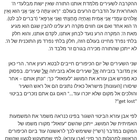
ההקרבה לשעירים מלמדת אותנו התורה שאין ישות מבלעדי ה'
האחראית על הדברים הרעים בעולם: "רְאוּ עַתָּה כִּי אֲנִי אֲנִי הוּא וְאֵין
אֱלֹהִים עִמָּדִי אֲנִי אָמִית וַאֲחַיֶּה מָחַצְתִּי וַאֲנִי אֶרְפָּא" (דברים לב לט).
ה' הוא אחד ואם אנו חווים מקרה רע עלינו להבין שגם הוא מגיע
מאת ה'. המקרה הרע נועד לבחון אותנו, לקדם אותנו, והוא חלק
בלתי נפרד מחיינו בעולם הזה, חלק בלתי נפרד מן התוכנית של ה'.
לא ייתכן שהתורה מכירה בגורם זר מלבד ה'.
שני השעירים של יום הכיפורים חייבים לבטא רעיון אחר. הרי כאן
אין מדובר בזביחה
אל
שעירים אלא בזביחה
של
שעירים. בפסוק
כא מפרש אבן עזרא את המושג "לעזאזל" כך: "ונתן אותם – אחר
שיסורו [העוונות] מישראל כאילו נתונים הם אל ראש השעיר
והולכים אל מקום שלא יזכרו עוד…" האם גם אתם נזכרים בביטוי
"get lost"?
לפי אבן עזרא הביטוי השגור בפינו כנראה משמר את המשמעות
האמיתית של המושג. ייתכן שהשם "עזאזל" מקורו משמו של
המקום במדבר (רש"י) ששימש לכך לראשונה עוד ביום הכיפורים
הראשון למרגלות הר סיני (אבן עזרא). למי שמתעקש לטעון שהשם