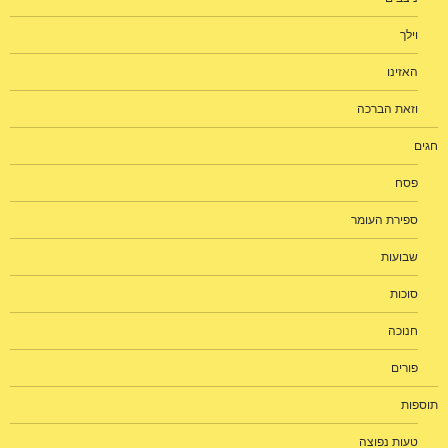
וילך
האזינו
וזאת הברכה
חגים
פסח
ספירת העומר
שבועות
סוכות
חנוכה
פורים
תוספות
טעות נפוצה