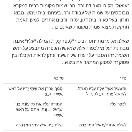
"עזאזל" מקורו מעבודה זרה, הרי שמות מקומות רבים במקרא
מבוססים על שמות של עבודה זרה, ביניהם: בית שמש, מבוא
חורון, בעל פעור, בית דגון, עקרון ורבים אחרים. למען האמת
תתקשו למצוא שמות מקומות שאינם כך.
שאלנו אל מי מתייחס הביטוי "לְכַפֵּר עָלָיו". המילה "עליו" איננה
מבחינת "על מי לכפר" אלא שמעשה הכפרה מתבצע
על
ראש
השעיר. זהו הסבר על ייעודו של השעיר וניתן לראות הקבלה בין
פסוק זה לפסוק המתאר את ביצועו:
טז י
טז כא
וְהַשָּׂעִיר אֲשֶׁר עָלָה עָלָיו הַגּוֹרָל
וְסָמַךְ אַהֲרֹן אֶת שְׁתֵּי יָדָיו עַל רֹאשׁ
לַעֲזָאזֵל יָעֳמַד
חַי
לִפְנֵי ה'
הַשָּׂעִיר
הַחַי
לְכַפֵּר
עָלָיו
וְהִתְוַדָּה
עָלָיו
אֶת כָּל עֲוֹנֹת בְּנֵי
יִשְׂרָאֵל … וְנָתַן אֹתָם
עַל
רֹאשׁ
הַשָּׂעִיר
לְשַׁלַּח
אֹתוֹ לַעֲזָאזֵל
הַמִּדְבָּרָה
ו
ְשִׁלַּח
בְּיַד אִישׁ עִתִּי
הַמִּדְבָּרָה