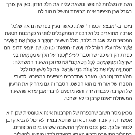
השנייה נשלחת לחופשי ונושאת עליה את חלק הזדון. כאן אין צורך
בגורל שכן הציפור אינה מבויתת והשילוח טוב לה.
ניזכר ב-"מבצע הכפרה" שלנו. כאשר נעיין בפרשה נראה שלכל
אורכה מתוארים כל הקרבנות המתקבלים לפני ה' כקרבנות חטאת
המכפרים על שגגות בלבד, כולל השעיר: "וְהִקְרִיב אַהֲרֹן אֶת הַשָּׂעִיר
אֲשֶׁר עָלָה עָלָיו הַגּוֹרָל לַה' וְעָשָׂהוּ חַטָּאת" (טז ט). שני יוצאי הדופן הם
כפרת הקודש כפי שהוסבר לעיל: "וְכִפֶּר עַל הַקֹּדֶשׁ מִטֻּמְאֹת בְּנֵי
יִשְׂרָאֵל וּמִפִּשְׁעֵיהֶם לְכָל חַטֹּאתָם" (טז טז) וכן השעיר המשתלח:
"וְהִתְוַדָּה עָלָיו אֶת כָּל עֲוֹנֹת בְּנֵי יִשְׂרָאֵל וְאֶת כָּל פִּשְׁעֵיהֶם לְכָל
חַטֹּאתָם" (טז כא). מאחר שהדברים מופיעים במפורש, לדעתי
הסברו של אור חיים הוא הפשט. הסבר זה גם מרחיק את הרעיון
של הקרבה לעבודה זרה והוא מתאים לדברי אבן עזרא שהשעיר
המשתלח "איננו קרבן כי לא ישחט".
מכאן מסר חשוב שהכפרה של הקרבנות אינה אוטומטית שכן היא
אפשרית רק עבור שגגות. אדם שחטא במזיד לא יכול להביא קרבן
לכפר על כך. כאן נכנס תהליך התשובה ששיאו ביום הכיפורים.
בתהליך התשובה נדרש מאמץ מהאדם לתקן מעשיו, להשליך