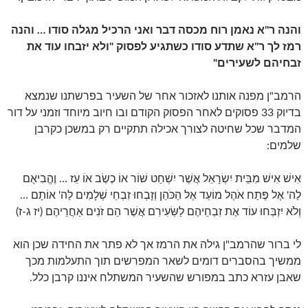
והנה ר"א נאמן רוח מכסה דבר ואני הרכיל מגלה סודו … והנה
רמז לך ר"א שתדע סודו כשתגיע לפסוק "ולא יזבחו עוד את
זבחיהם לשעירים"
הרמב"ן מפנה אותנו לאזכור אחר של השעיר בפרשתנו שנמצא
בדיוק 33 פסוקים לאחר הפסוק הקודם ובו חיוב מיוחד וזמני על דור
המדבר שכל שחיטה לצורך אכילה תתקיים רק במשכן כקרבן
שלמים:
אִישׁ אִישׁ מִבֵּית יִשְׂרָאֵל אֲשֶׁר יִשְׁחַט שׁוֹר אוֹ כֶשֶׂב אוֹ עֵז … וֶהֱבִיאֻם
לַה' אֶל פֶּתַח אֹהֶל מוֹעֵד אֶל הַכֹּהֵן וְזָבְחוּ זִבְחֵי שְׁלָמִים לַה' אוֹתָם …
וְלֹא יִזְבְּחוּ עוֹד אֶת זִבְחֵיהֶם לַשְּׂעִירִם אֲשֶׁר הֵם זֹנִים אַחֲרֵיהֶם (יז ג-ז)
לי ברור שהרמב"ן גילה את הרמז אך לא פתר את החידה שכן הוא
ממשיך בהסברים דומים לשאר המפרשים תוך התעלמות מכך
שאבן עזרא כתב במפורש שהשעיר המשתלח איננו קרבן כלל.