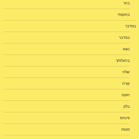
בהר
בחוקותי
במדבר
במדבר
נשא
בהעלותך
שלח
קורח
חוקת
בלק
פינחס
מטות