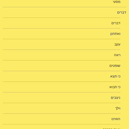
מסעי
דברים
דברים
ואתחנן
עקב
ראה
שופטים
כי תצא
כי תבוא
ניצבים
וילך
האזינו