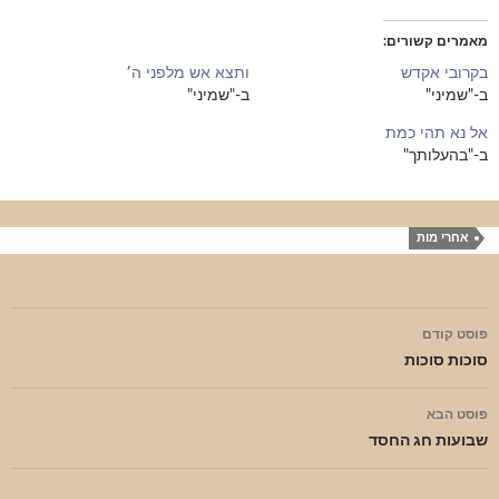
מאמרים קשורים
בקרובי אקדש
ותצא אש מלפני ה׳
ב-"שמיני"
ב-"שמיני"
אל נא תהי כמת
ב-"בהעלותך"
אחרי מות
ניווט
פוסט קודם
בפוסטים
סוכות סוכות
פוסט הבא
שבועות חג החסד