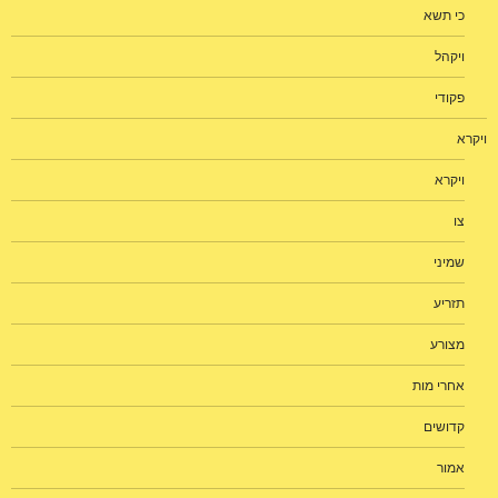
כי תשא
ויקהל
פקודי
ויקרא
ויקרא
צו
שמיני
תזריע
מצורע
אחרי מות
קדושים
אמור