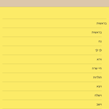
בראשית
בראשית
נח
לך לך
וירא
חיי שרה
תולדות
ויצא
וישלח
וישב