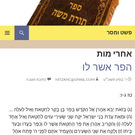
דלג
תוכן
חיפוש
פשט ומסר
תפריט
ראשי
אחרי מות
הפר אשר לו
ז׳ בסיון תשע״ט
NITZANC@GMAIL.COM
כתיבת תגובה
טז ג-ז:
(ג) בְּזֹאת יָבֹא אַהֲרֹן אֶל הַקֹּדֶשׁ בְּפַר בֶּן בָּקָר לְחַטָּאת וְאַיִל לְעֹלָה …
(ה) וּמֵאֵת עֲדַת בְּנֵי יִשְׂרָאֵל יִקַּח שְׁנֵי שְׂעִירֵי עִזִּים לְחַטָּאת וְאַיִל אֶחָד
לְעֹלָה (ו) וְהִקְרִיב אַהֲרֹן אֶת פַּר הַחַטָּאת אֲשֶׁר לוֹ וְכִפֶּר בַּעֲדוֹ וּבְעַד
בֵּיתוֹ (ז) וְלָקַח אֶת שְׁנֵי הַשְּׂעִירִם וְהֶעֱמִיד אֹתָם לִפְנֵי ה' פֶּתַח אֹהֶל