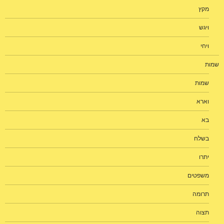
מקץ
ויגש
ויחי
שמות
שמות
וארא
בא
בשלח
יתרו
משפטים
תרומה
תצוה