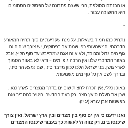
או הבנתם מסולפת, הרי שעצם פתרונם של הפסוקים הסתומים
היא החשובה עבורי.
*
נתחיל כמו תמיד בשאלות. על מנת שקריעת ים סוף תהיה המאורע
הדרמתי והמשמעותי כפי שמתואר בפסוקים, יש צורך שיהיה זה
גוף מים גדול ומכובד, ולא איזה אגם שמתייבש עד סוף הקיץ. אבל
באזור המדברי שלנו אין הרבה גופי מים – ודאי לא באזור הסמוך
לארץ גושן. בני ישראל הלכו לכוון מדבר סיני, שם נמצא הר סיני,
ובדרך לשם אין כל גוף מים משמעותי.
באופן כללי, אין הכרח לחצות שום ים בדרך ממצרים לארץ כנען,
שכן את תעלת סואץ חצבו רק בעת החדשה. היטיב להסביר זאת
בפשטות אבן עזרא (יג יז):
ואנו ידענו כי אין ים סוף בין מצרים ובין ארץ ישראל, ואין צורך
שיכנסו בים, רק צווה ה' לעשות כך בעבור שיכנסו המצרים