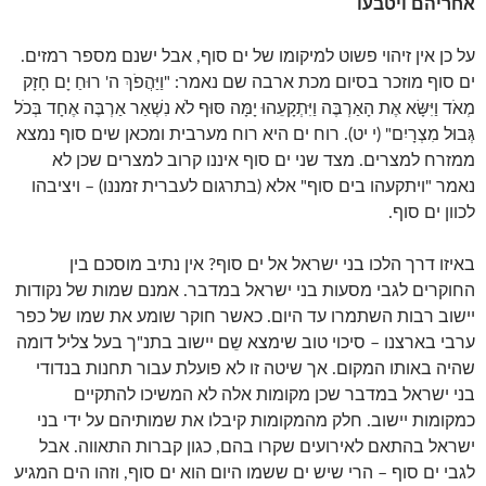
אחריהם ויטבעו
על כן אין זיהוי פשוט למיקומו של ים סוף, אבל ישנם מספר רמזים.
ים סוף מוזכר בסיום מכת ארבה שם נאמר: "וַיַּהֲפֹךְ ה' רוּחַ יָם חָזָק
מְאֹד וַיִּשָּׂא אֶת הָאַרְבֶּה וַיִּתְקָעֵהוּ יָמָּה סּוּף לֹא נִשְׁאַר אַרְבֶּה אֶחָד בְּכֹל
גְּבוּל מִצְרָיִם" (י יט). רוח ים היא רוח מערבית ומכאן שים סוף נמצא
ממזרח למצרים. מצד שני ים סוף איננו קרוב למצרים שכן לא
נאמר "ויתקעהו בים סוף" אלא (בתרגום לעברית זמננו) – ויציבהו
לכוון ים סוף.
באיזו דרך הלכו בני ישראל אל ים סוף? אין נתיב מוסכם בין
החוקרים לגבי מסעות בני ישראל במדבר. אמנם שמות של נקודות
יישוב רבות השתמרו עד היום. כאשר חוקר שומע את שמו של כפר
ערבי בארצנו – סיכוי טוב שימצא שֵם יישוב בתנ"ך בעל צליל דומה
שהיה באותו המקום. אך שיטה זו לא פועלת עבור תחנות בנדודי
בני ישראל במדבר שכן מקומות אלה לא המשיכו להתקיים
כמקומות יישוב. חלק מהמקומות קיבלו את שמותיהם על ידי בני
ישראל בהתאם לאירועים שקרו בהם, כגון קברות התאווה. אבל
לגבי ים סוף – הרי שיש ים ששמו היום הוא ים סוף, וזהו הים המגיע