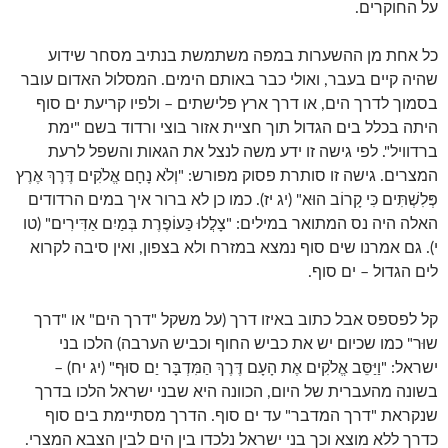
על החוקרים.
כל אחת מן ההשערות במפה משתמשת בנתיב מסחר שידוע
שהיה קיים בעבר, ואולי כבר באותם הימים. המסלול האדום עובר
בסמוך לדרך הים, או דרך ארץ פלישתים – ולפיו קריעת ים סוף
היתה בכלל בים הגדול תוך חציית אזור בוצי ורדוד בשם "ימת
ברדוויל". לפי גישה זו ידע משה לנצל את הגאות והשפל לרעת
המצרים. גישה זו סותרת פסוק מפורש: "וְלֹא נָחָם אֱלֹקִים דֶּרֶךְ אֶרֶץ
פְּלִשְׁתִּים כִּי קָרוֹב הוּא" (יג יז). כמו כן לא ברור איך במים הרדודים
האלה היה נס המתואר במילים: "צָלֲלוּ כַּעוֹפֶרֶת בְּמַיִם אַדִּירִים" (טו
י). גם אמרנו שים סוף נמצא במזרח ולא בצפון, ואין סיבה לקרוא
לים הגדול – ים סוף.
קל לפספס אבל כתוב באיזו דרך (על משקל "דרך הים" או "דרך
שוּר" כמו שכיום יש את כביש החוף וכביש הערבה) הלכו בני
ישראל: "וַיַּסֵּב אֱלֹקִים אֶת הָעָם דֶּרֶךְ הַמִּדְבָּר יַם סוּף" (יג יח) –
בשונה מהעברית של היום, הכוונה היא שבני ישראל הלכו בדרך
שנקראת "דרך המדבר" עד ים סוף. הדרך מסתיימת בים סוף
כדרך ללא מוצא וכך בני ישראל נלכדו בין הים לבין הצבא המצרי.