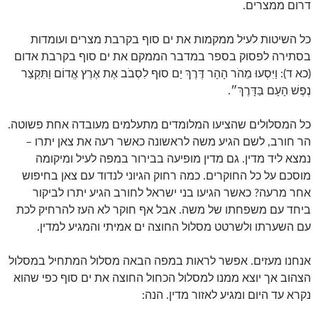
דרום ממצרים.
כל השיטות לעיל ממקמות את ים סוף בקרבת מצרים ועומדות
בסתירה לפסוק בספר במדבר הממקם את ים סוף בקרבת אדום
(כא ד): וַיִּסְעוּ מֵהֹר הָהָר דֶּרֶךְ יַם סוּף לִסְבֹב אֶת אֶרֶץ אֱדוֹם וַתִּקְצַר
נֶפֶשׁ הָעָם בַּדָּרֶךְ״.
כל המסלולים שהציעו המלומדים מתעלמים מעובדה אחת פשוטה.
הר חורב, לשם הגיע משה לראשונה כאשר רעה את צאן יתרו –
נמצא ליד מדין. גם מדין מופיעה בבירור במפה לעיל ומיקומה
מוסכם על כל החוקרים. כמה רחוק הגיוני לנדוד עם צאן בחיפוש
אחר מרעה? כאשר הגיעו בני ישראל לחורב הגיע יתרו לביקור
ביחד עם משפחתו של משה. אבל אף חוקר לא העז להרחיק לכת
עם השערתו ולשרטט מסלול החוצה ים אמיתי והמגיע למדין.
אנחנו מעזים. אפשר לראות במפה הבאה מסלול המתחיל במסלול
הצהוב אך יוצא ממנו למסלול הכחול החוצה את ים סוף כפי שהוא
נקרא עד היום ומגיע לאזור מדין. הנה: