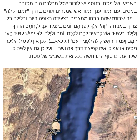
בשביעי של פסח. בנוסף יש לזכור שכל מהלכם היה מסובב
בניסים, עם עמוד ענן ועמוד אש שמנחים אותם בדרך "יומם ולילה"
– מה שרומז שהם ברחו ממצרים בצעידה רצופה ביום ובלילה בלי
צורך במנוחה: "וַָה' הֹלֵךְ לִפְנֵיהֶם יוֹמָם בְּעַמּוּד עָנָן לַנְחֹתָם הַדֶּרֶךְ
וְלַיְלָה בְּעַמּוּד אֵשׁ לְהָאִיר לָהֶם לָלֶכֶת יוֹמָם וָלָיְלָה. לֹא יָמִישׁ עַמּוּד הֶעָנָן
יוֹמָם וְעַמּוּד הָאֵשׁ לָיְלָה לִפְנֵי הָעָם" (יג כא-כב). לכן אין לפסול הליכה
ניסית או אפילו איזו קפיצת דרך פה ושם – ועל כן גם אין לפסול
שקריעת ים סוף התרחשה בכל זאת בשביעי של פסח.