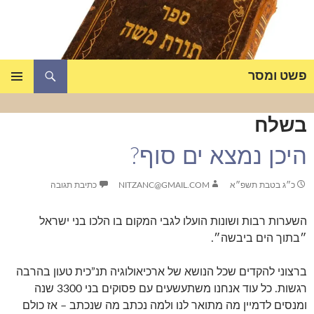
דלג
תוכן
חיפוש
פשט ומסר
תפריט
ראשי
בשלח
היכן נמצא ים סוף?
כ״ג בטבת תשפ״א
NITZANC@GMAIL.COM
כתיבת תגובה
השערות רבות ושונות הועלו לגבי המקום בו הלכו בני ישראל
״בתוך הים ביבשה״.
ברצוני להקדים שכל הנושא של ארכיאולוגיה תנ”כית טעון בהרבה
רגשות. כל עוד אנחנו משתעשעים עם פסוקים בני 3300 שנה
ומנסים לדמיין מה מתואר לנו ולמה נכתב מה שנכתב – אז כולם