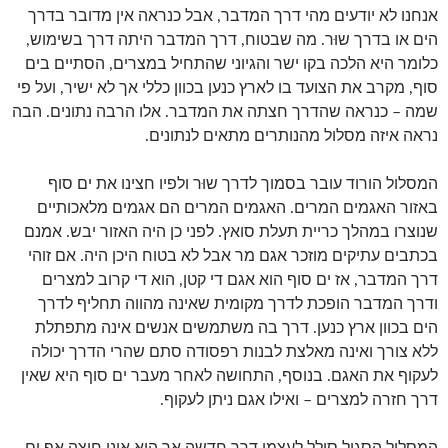
אנחנו לא יודעים מהי דרך המדבר, אבל כנראה אין מדובר בדרך
הים או בדרך שוּר. מה שבטוח, דרך המדבר היתה דרך בשימוש,
כלומר היא הלכה בקו ישר והגיוני שהתחיל במצרים, הסתיים בים
סוף, מקרב את הצועד בו לארץ כנען בכוון כללי אך לא ישיר, ועל פי
שמה – כנראה שהדרך חצתה את המדבר. אלו הרבה נתונים. הבה
נראה איזה מסלול מהנותרים מתאים לנתונים.
המסלול הורוד עובר בסמוך לדרך שוּר ולפיו חצינו את ים סוף
באזור האגמים המרים. האגמים המרים הם אגמים מלאכותיים
שנוצרו במהלך כריית תעלת סואץ. לפני כן היה האזור יבש. אמנם
בכתבים עתיקים מוזכר אגם מר אבל לא בטוח היכן היה. אם זוהי
דרך המדבר, אז ים סוף הוא אגם די קטן, הוא די קרוב למצרים
ודרך המדבר הופכת לדרך מקומית שאינה מהווה תחליף לדרך
הים בכוון ארץ כנען. דרך בה משתמשים אנשים אינה מתפתלת
ללא צורך ואינה מאלצת לבנות רפסודה סתם שהרי הדרך יכולה
לעקוף את האגם. בנוסף, התחושה לאחר מעבר ים סוף היא שאין
דרך חזרה למצרים – ואילו אגם ניתן לעקוף.
המסלול הסגול סולל לעצמו דרך חדשה אך הוא אינו חוצה אף ים