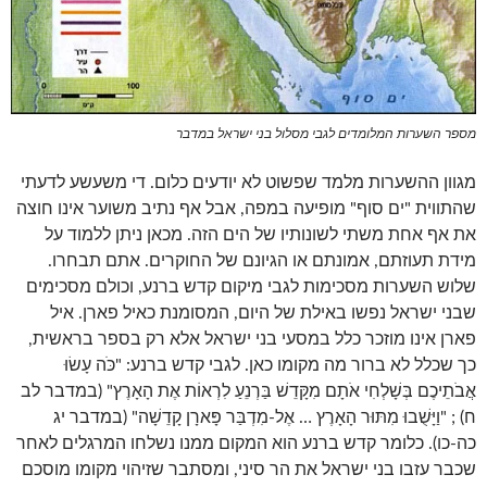
מספר השערות המלומדים לגבי מסלול בני ישראל במדבר
מגוון ההשערות מלמד שפשוט לא יודעים כלום. די משעשע לדעתי
שהתווית "ים סוף" מופיעה במפה, אבל אף נתיב משוער אינו חוצה
את אף אחת משתי לשונותיו של הים הזה. מכאן ניתן ללמוד על
מידת תעוזתם, אמונתם או הגיונם של החוקרים. אתם תבחרו.
שלוש השערות מסכימות לגבי מיקום קדש ברנע, וכולם מסכימים
שבני ישראל נפשו באילת של היום, המסומנת כאיל פארן. איל
פארן אינו מוזכר כלל במסעי בני ישראל אלא רק בספר בראשית,
כך שכלל לא ברור מה מקומו כאן. לגבי קדש ברנע: "כֹּה עָשׂוּ
אֲבֹתֵיכֶם בְּשָׁלְחִי אֹתָם מִקָּדֵשׁ בַּרְנֵעַ לִרְאוֹת אֶת הָאָרֶץ" (במדבר לב
ח) ; "וַיָּשֻׁבוּ מִתּוּר הָאָרֶץ … אֶל-מִדְבַּר פָּארָן קָדֵשָׁה" (במדבר יג
כה-כו). כלומר קדש ברנע הוא המקום ממנו נשלחו המרגלים לאחר
שכבר עזבו בני ישראל את הר סיני, ומסתבר שזיהוי מקומו מוסכם