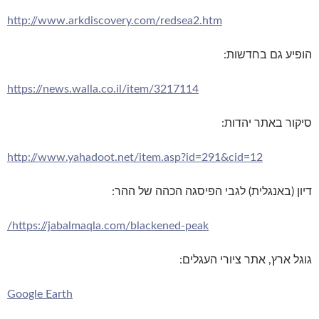
http://www.arkdiscovery.com/redsea2.htm
הופיע גם בחדשות:
https://news.walla.co.il/item/3217114
סיקור באתר יהדות:
http://www.yahadoot.net/item.asp?id=291&cid=12
דיון (באנגלית) לגבי הפיסגה הכהה של ההר:
https://jabalmaqla.com/blackened-peak/
גוגל ארץ, אתר ציורי העגלים:
Google Earth