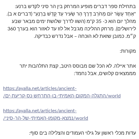
בתחילת ספר דברים מופיע המרחק בין הר סיני לקדש ברנע:
"אַחַד עָשָׂר יוֹם מֵחֹרֵב דֶּרֶךְ הַר שֵׂעִיר עַד קָדֵשׁ בַּרְנֵעַ" (דברים א ב).
מהלך יום הוא כ- 35 ק"מ (השוו לדרך שלושת ימים מבאר שבע
לירושלים). מרחק ההליכה מג'בל אל לוז עד לאזור הוא בערך 360
ק״מ. כמובן שזאת לא הוכחה – אבל נדרש כבדיקה.
מקורות:
אתר איילה. לא הכל שם מבוסס היטב, קצת התלהבות יתר
מממצאים קלושים, אבל נחמד:
https://ayalla.net/articles/ancient-
world/התגלה-המקום-האמיתי-בו-התרחש-נס-קריעת-ים/
https://ayalla.net/articles/ancient-
world/נמצא-מקומו-האמיתי-של-הר-סיני/
עדות מכלי ראשון על גילוי העמודים והצלילה בים סוף: