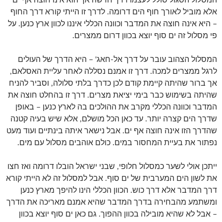
אלא מוביל לאורך חוף הים דרומה. לדרך זו הייתי קורא דרך החוף
– היא אינה חוצה את המדבר וכוונה הכללי איננו לכוון ארץ כנען. על
פי מסלול זה ים סוף יוצא בכוון דרום ממצרים.
המסלול הצהוב עובר על דרך אל-חאג' – היא הדרך של העולים
לרגל ממצרים למכה. דרך זו אמנם נסללה לאחר עליית האסלאם,
אך ברור שהיתה קיימת קודם לכן כדרך בלתי סלולה, וסביר להניח
שהיתה בשימוש כבר בימי יציאת מצרים. דרך זו בהחלט חוצה את
המדבר וכוונה הכללי מקרב את ההולכים בה לארץ כנען – באופן
שדרך הים קצרה יותר. עד כאן הכל מושלם, אלא שיש בעיה קטנה
שהדרך הזו אינה חוצה אף ים. אבל נישאר איתה בינתיים ועוד מעט
נפתור את בעיית המחסור במים. כולם אוהבים מסלול עם מים.
ייתכן אולי לשער כמסלול חלופי, שבני ישראל הובלו דרומה ואז חצו
את לשון הים המערבית של ים סוף. אבל למסלול זה לא הייתי קורא
דרך המדבר אלא דרך כוש. הכוון הכללי הינו להיפך מארץ כנען
ומשתמע מהבחירה בדרך המדבר שהיא אמנם מאריכה את הדרך
– אבל לא שהיא מובילה בכוון ההפוך. גם כאן ים סוף יוצא בכוון