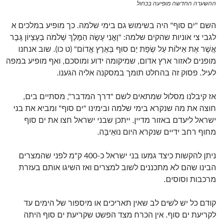
ההשערה החדשה מופיעה בכחול
השם "ים סוף" היה בשימוש גם בימי שלמה. כך מופיע במלכים א
לגבי צי אוניות שהקים שלמה: "וָאֳנִי עָשָׂה הַמֶּלֶךְ שְׁלֹמֹה בְּעֶצְיוֹן גֶּבֶר
אֲשֶׁר אֶת אֵילוֹת עַל שְׂפַת יַם סוּף בְּאֶרֶץ אֱדוֹם" (ט כו). שוב אנחנו
מופנים לאזור ארץ אדום, שמיקומה ידוע ומוסכם, ואף מופיע במפה
לעיל. פסוק זה בהחלט תומך במסקנה אליה הגענו.
אז קיבלנו מסלול שמתאים לשם "דרך המדבר", מסתיים בים,
חוצה את מה שנקרא בימי שלמה ובימינו "ים סוף" ומביא את בני
ישראל ליעדם באזור מדיין. ייתכן שבני ישראל חצו את ים סוף
מחוף רחב ידיים שנקרא היום נוּאֵיבָּה.
ניתן להקשות כיצד גמעו בני ישראל כ-400 ק"מ לפני שהמצרים
הבינו שהם לא מתכננים לשוב למצרים ואז השיגו אותם בעזרת
מרכבות וסוסים.
קודם כל יש לשים לב שאין תאריכים או מיספור של הימים עד
לקריעת ים סוף. אין הכרח מצד הפשט שקריעת ים סוף היתה