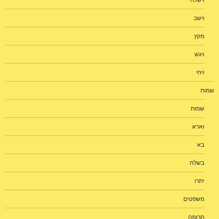
וישלח
וישב
מקץ
ויגש
ויחי
שמות
שמות
וארא
בא
בשלח
יתרו
משפטים
תרומה