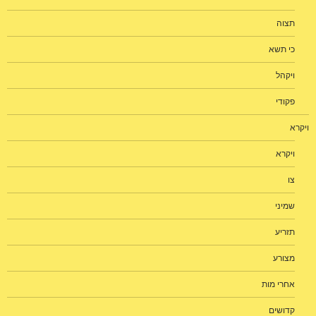
תצוה
כי תשא
ויקהל
פקודי
ויקרא
ויקרא
צו
שמיני
תזריע
מצורע
אחרי מות
קדושים