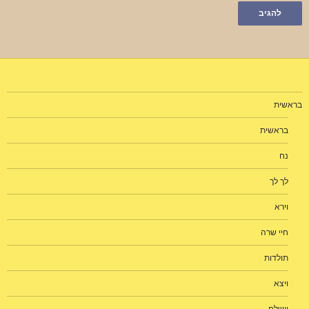
בראשית
בראשית
נח
לך לך
וירא
חיי שרה
תולדות
ויצא