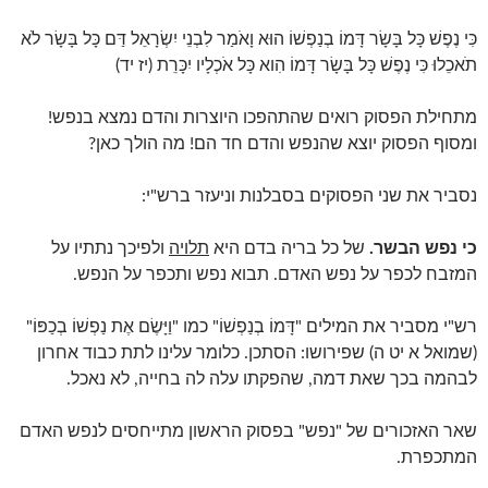
כִּי נֶפֶשׁ כָּל בָּשָׂר דָּמוֹ בְנַפְשׁוֹ הוּא וָאֹמַר לִבְנֵי יִשְׂרָאֵל דַּם כָּל בָּשָׂר לֹא
תֹאכֵלוּ כִּי נֶפֶשׁ כָּל בָּשָׂר דָּמוֹ הִוא כָּל אֹכְלָיו יִכָּרֵת (יז יד)
מתחילת הפסוק רואים שהתהפכו היוצרות והדם נמצא בנפש!
ומסוף הפסוק יוצא שהנפש והדם חד הם! מה הולך כאן?
נסביר את שני הפסוקים בסבלנות וניעזר ברש"י:
כי נפש הבשר.
של כל בריה בדם היא
תלויה
ולפיכך נתתיו על
המזבח לכפר על נפש האדם. תבוא נפש ותכפר על הנפש.
רש"י מסביר את המילים "דָּמוֹ בְנַפְשׁוֹ" כמו "וַיָּשֶׂם אֶת נַפְשׁוֹ בְכַפּוֹ"
(שמואל א יט ה) שפירושו: הסתכן. כלומר עלינו לתת כבוד אחרון
לבהמה בכך שאת דמה, שהפקתו עלה לה בחייה, לא נאכל.
שאר האזכורים של "נפש" בפסוק הראשון מתייחסים לנפש האדם
המתכפרת.