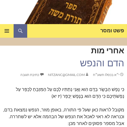
דלג
תוכן
חיפוש
פשט ומסר
תפריט
ראשי
אחרי מות
הדם והנפש
י״א בכסלו תשע״ח
NITZANC@GMAIL.COM
כתיבת תגובה
כִּי נֶפֶשׁ הַבָּשָׂר בַּדָּם הִוא וַאֲנִי נְתַתִּיו לָכֶם עַל הַמִּזְבֵּחַ לְכַפֵּר עַל
נַפְשֹׁתֵיכֶם כִּי הַדָּם הוּא בַּנֶּפֶשׁ יְכַפֵּר (יז יא)
מקובל לראות כאן שעל פי התורה, באופן מוזר, הנפש נמצאת בדם,
וכנראה לא ראוי לאכול את הנפש של הבהמה אלא יש לשחררה.
אבל מספר פסוקים לאחר מכן: