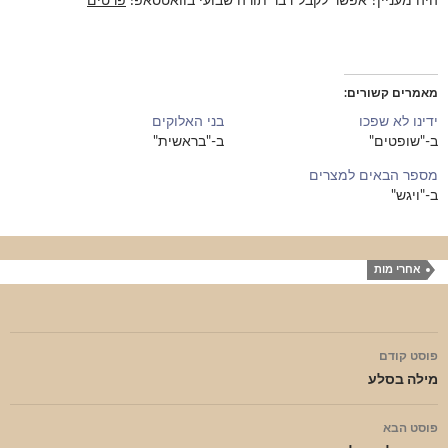
היה מעניין? אפשר לקבל דבר תורה שבועי בוואטסאפ!
פרטים
מאמרים קשורים
ידינו לא שפכו
בני האלוקים
ב-"שופטים"
ב-"בראשית"
מספר הבאים למצרים
ב-"ויגש"
אחרי מות
ניווט
פוסט קודם
בפוסטים
מילה בסלע
פוסט הבא