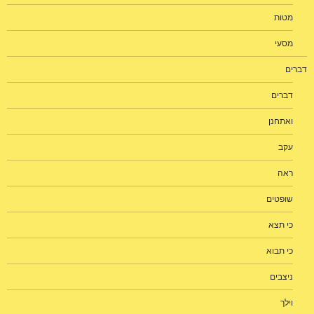
מטות
מסעי
דברים
דברים
ואתחנן
עקב
ראה
שופטים
כי תצא
כי תבוא
ניצבים
וילך