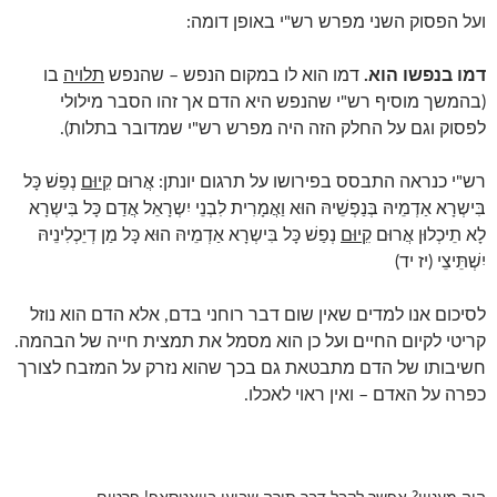
ועל הפסוק השני מפרש רש"י באופן דומה:
דמו בנפשו הוא.
דמו הוא לו במקום הנפש – שהנפש
תלויה
בו
(בהמשך מוסיף רש"י שהנפש היא הדם אך זהו הסבר מילולי
לפסוק וגם על החלק הזה היה מפרש רש"י שמדובר בתלות).
רש"י כנראה התבסס בפירושו על תרגום יונתן: אֲרוּם
קִיוּם
נְפַשׁ כָּל
בִּישְרָא אַדְמֵיהּ בְּנַפְשֵׁיהּ הוּא וַאֲמָרִית לִבְנֵי יִשְרָאֵל אֲדַם כָּל בִּישְרָא
לָא תֵיכְלוּן אֲרוּם
קִיוּם
נְפַשׁ כָּל בִּישְרָא אַדְמֵיהּ הוּא כָּל מַן דְיֵכְלִינֵיהּ
יִשְׁתֵּיצֵי (יז יד)
לסיכום אנו למדים שאין שום דבר רוחני בדם, אלא הדם הוא נוזל
קריטי לקיום החיים ועל כן הוא מסמל את תמצית חייה של הבהמה.
חשיבותו של הדם מתבטאת גם בכך שהוא נזרק על המזבח לצורך
כפרה על האדם – ואין ראוי לאכלו.