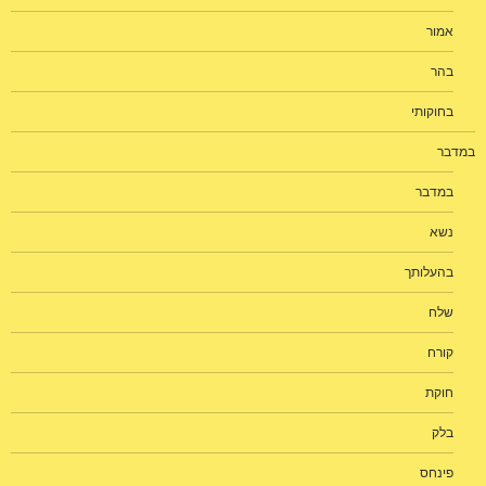
אמור
בהר
בחוקותי
במדבר
במדבר
נשא
בהעלותך
שלח
קורח
חוקת
בלק
פינחס