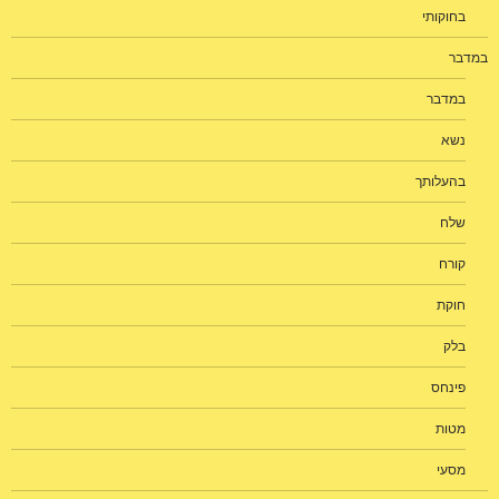
בחוקותי
במדבר
במדבר
נשא
בהעלותך
שלח
קורח
חוקת
בלק
פינחס
מטות
מסעי