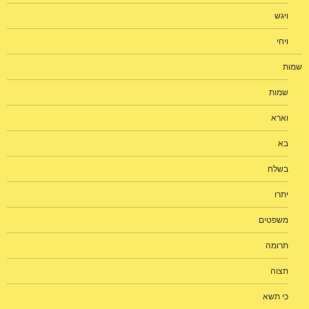
ויגש
ויחי
שמות
שמות
וארא
בא
בשלח
יתרו
משפטים
תרומה
תצוה
כי תשא