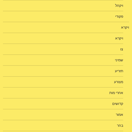
ויקהל
פקודי
ויקרא
ויקרא
צו
שמיני
תזריע
מצורע
אחרי מות
קדושים
אמור
בהר