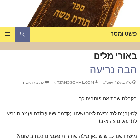
דלג
תוכן
חיפוש
פשט ומסר
תפריט
ראשי
באורי מלים
הבה נריעה
ט״ז באלול תשפ״ג
NITZANC@GMAIL.COM
כתיבת תגובה
בקבלת שבת אנו פותחים כך:
לְכוּ נְרַנְּנָה לַה' נָרִיעָה לְצוּר יִשְׁעֵנוּ. נְקַדְּמָה פָנָיו בְּתוֹדָה בִּזְמִרוֹת נָרִיעַ
לוֹ (תהלים צה א-ב)
מישהו שם לב שיש כאן מילה שחוזרת פעמיים בכתיב שונה?