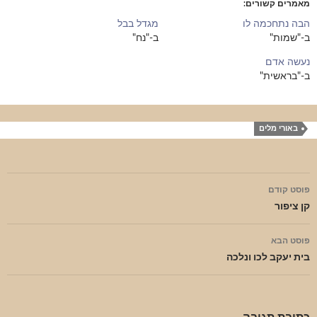
מאמרים קשורים
הבה נתחכמה לו
מגדל בבל
ב-"שמות"
ב-"נח"
נעשה אדם
ב-"בראשית"
באורי מלים
ניווט
פוסט קודם
בפוסטים
קן ציפור
פוסט הבא
בית יעקב לכו ונלכה