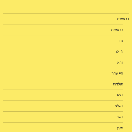
בראשית
בראשית
נח
לך לך
וירא
חיי שרה
תולדות
ויצא
וישלח
וישב
מקץ