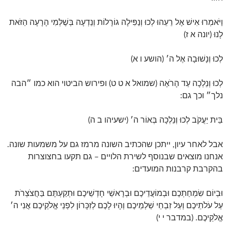
וַיֹּאמְרוּ אִישׁ אֶל רֵעֵהוּ לְכוּ וְנַפִּילָה גוֹרָלוֹת וְנֵדְעָה בְּשֶׁלְּמִי הָרָעָה הַזֹּאת
לָנוּ (יונה א ז)
לְכוּ וְנָשׁוּבָה אֶל ה׳ (הושע ו א)
לְכוּ וְנֵלְכָה עַד הָרֹאֶה (שמואל א ט ט) ופירוש הביטוי הוא כמו ״הבה
נלך״ וכך גם:
בֵּית יַעֲקֹב לְכוּ וְנֵלְכָה בְּאוֹר ה׳ (ישעיהו ב ה)
אבל לאחר עיון, ייתכן שהכתיב השונה מרמז גם על משמעות שונה.
אנחנו מוצאים שבנוסף לשירת הלויים – גם תקעו בחצוצרות
בהקרבת קרבנות המועדים:
וּבְיוֹם שִׂמְחַתְכֶם וּבְמוֹעֲדֵיכֶם וּבְרָאשֵׁי חָדְשֵׁיכֶם וּתְקַעְתֶּם בַּחֲצֹצְרֹת
עַל עֹלֹתֵיכֶם וְעַל זִבְחֵי שַׁלְמֵיכֶם וְהָיוּ לָכֶם לְזִכָּרוֹן לִפְנֵי אֱלֹקֵיכֶם אֲנִי ה׳
אֱלֹקֵיכֶם. (במדבר י י)