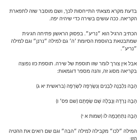
בדעת מקרא מצאתי התייחסות לכך, ושם מוסבר שזה לתפארת
הקריאה. ככה עושים בשירה כדי שיהיה יפה.
הכתיב הרגיל הוא ״נריע״. בפסוק הראשון פתיחה חגיגית
שמתבטאת בהוספת הסיומת ׳ה׳ גם למילה ״נרנן״ וגם למילה
״נריע״.
אבל אין צורך לומר שזו תוספת של שירה. תוספת כזו נפוצה
בקריאה מסוג זה, והנה מספר דוגמאות:
הָבָה נִלְבְּנָה לְבֵנִים וְנִשְׂרְפָה לִשְׂרֵפָה (בראשית יא ג)
הָבָה נֵרְדָה וְנָבְלָה שָׁם שְׂפָתָם (שם פס׳ ו)
הָבָה נִתְחַכְּמָה לוֹ (שמות א י)
המילה ״לכו״ מקבילה למילה ״הבה״ וגם שם רואים את ההטיה
הזו: