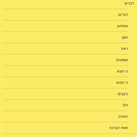
דברים
דברים
ואתחנן
עקב
ראה
שופטים
כי תצא
כי תבוא
ניצבים
וילך
האזינו
וזאת הברכה