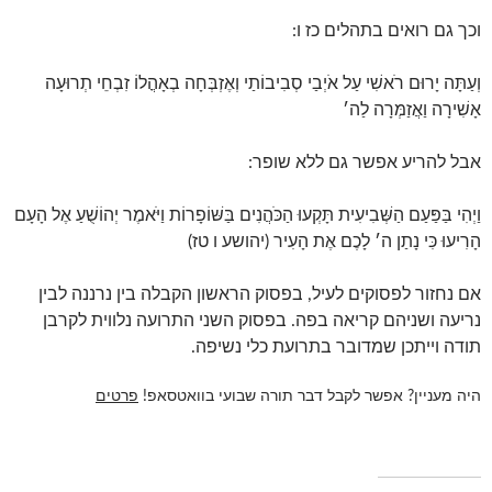
וכך גם רואים בתהלים כז ו:
וְעַתָּה יָרוּם רֹאשִׁי עַל אֹיְבַי סְבִיבוֹתַי וְאֶזְבְּחָה בְאָהֳלוֹ זִבְחֵי תְרוּעָה
אָשִׁירָה וַאֲזַמְּרָה לַה׳
אבל להריע אפשר גם ללא שופר:
וַיְהִי בַּפַּעַם הַשְּׁבִיעִית תָּקְעוּ הַכֹּהֲנִים בַּשּׁוֹפָרוֹת וַיֹּאמֶר יְהוֹשֻׁעַ אֶל הָעָם
הָרִיעוּ כִּי נָתַן ה׳ לָכֶם אֶת הָעִיר (יהושע ו טז)
אם נחזור לפסוקים לעיל, בפסוק הראשון הקבלה בין נרננה לבין
נריעה ושניהם קריאה בפה. בפסוק השני התרועה נלווית לקרבן
תודה וייתכן שמדובר בתרועת כלי נשיפה.
היה מעניין? אפשר לקבל דבר תורה שבועי בוואטסאפ!
פרטים