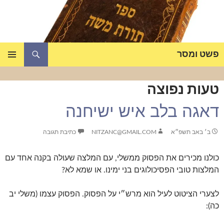
דלג
תוכן
חיפוש
פשט ומסר
תפריט
ראשי
טעות נפוצה
דאגה בלב איש ישיחנה
ב׳ באב תשפ״א
NITZANC@GMAIL.COM
כתיבת תגובה
כולנו מכירים את הפסוק ממשלי, עם המלצה שעולה בקנה אחד עם
המלצות טובי הפסיכולוגים בני ימינו. או שמא לא?
לצערי הציטוט לעיל הוא מרש״י על הפסוק. הפסוק עצמו (משלי יב
כה):