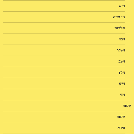
וירא
חיי שרה
תולדות
ויצא
וישלח
וישב
מקץ
ויגש
ויחי
שמות
שמות
וארא