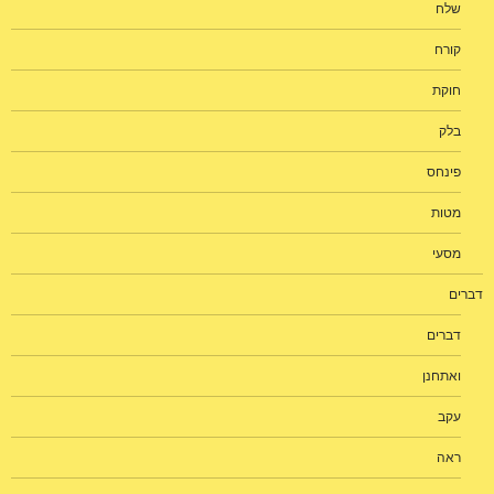
שלח
קורח
חוקת
בלק
פינחס
מטות
מסעי
דברים
דברים
ואתחנן
עקב
ראה