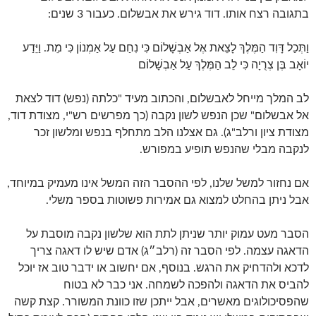
בתגובה רצח אותו. דוד גירש את אבשלום. כעבור 3 שנים:
וַתְּכַל דָּוִד הַמֶּלֶךְ לָצֵאת אֶל אַבְשָׁלוֹם כִּי נִחַם עַל אַמְנוֹן כִּי מֵת. וַיֵּדַע
יוֹאָב בֶּן צְרֻיָה כִּי לֵב הַמֶּלֶךְ עַל אַבְשָׁלוֹם
לב המלך מייחל לאבשלום, והכתוב מעיד "כלתה (נפש) דוד לצאת
אל אבשלום" שכן הנפש לשון נקבה (כך מפרשים רש"י, מצודת דוד,
מצודת ציון ורלב"ג). גם אצלנו הלב מתחלף בנפש ומלשון זכר
לנקבה מבלי שהנפש תופיע במפורש.
אם נחזור למשל שלנו, לפי ההסבר הזה המשל אינו מעמיק במיוחד,
אבל ניתן בהחלט למצוא גם אמירות פשוטות בספר משלי.
הסבר מעט עמוק יותר שניתן לתת הוא שלשון נקבה מוסבת על
הדאגה עצמה. לפי הסבר זה (רלב״ג) אדם שיש לו דאגה צריך
לדכא ולהדחיק את הרגש. בנוסף, אם יחשוב או ידבר טוב אז יוכל
להביס את הדאגה ולהפכה לשמחה. אני כבר לא בטוח
שהפסיכולוגים מאשרים, אבל ייתכן שזו כוונת המשורר. קצת קשה