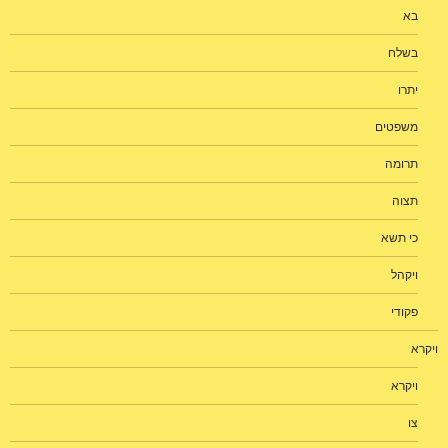
בא
בשלח
יתרו
משפטים
תרומה
תצוה
כי תשא
ויקהל
פקודי
ויקרא
ויקרא
צו