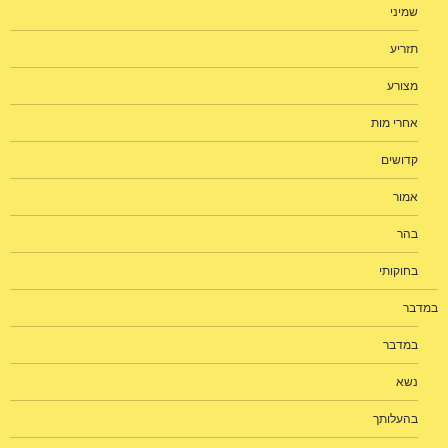
שמיני
תזריע
מצורע
אחרי מות
קדושים
אמור
בהר
בחוקותי
במדבר
במדבר
נשא
בהעלותך