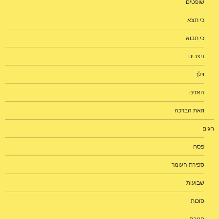
שופטים
כי תצא
כי תבוא
ניצבים
וילך
האזינו
וזאת הברכה
חגים
פסח
ספירת העומר
שבועות
סוכות