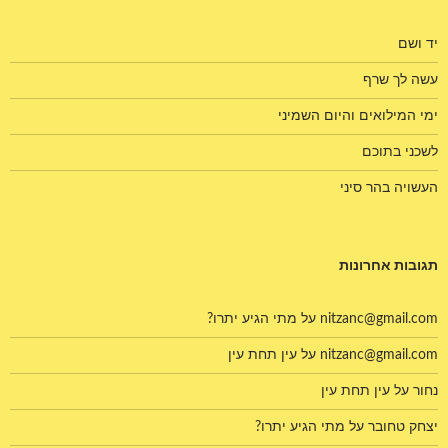
יד ושם
עשה לך שרף
ימי המילואים והיום השמיני
לשכני בתוכם
העשויה בהר סיני
תגובות אחרונות
nitzanc@gmail.com
על
מתי הגיע יתרו?
nitzanc@gmail.com
על
עין תחת עין
נחור
על
עין תחת עין
יצחק טחובר
על
מתי הגיע יתרו?