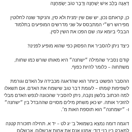
דְּאָגָה בְלֶב אִישׁ יַשְׁחֶנָּה וְדָבָר טוֹב יְשַׂמְּחֶנָּה
כן, קראתם נכון, יש שם שין ימנית ולא סין, והניקוד שונה לחלוטין
מפירוש רש״י המתבסס על שני מדרשים המופיעים בתלמוד
הבבלי ביומא עה: שם הפכו את השין לסין.
כיצד ניתן להסביר את הפסוק כפי שהוא מופיע לפנינו?
קודם נסביר שהמילה ״ישחנה״ היא מאותו שורש כמו שחוח,
משתחוה – כלומר להיות כפוף.
ההסבר הפשוט ביותר הוא שהדאגה מכבידה על האדם וגורמת
לשפיפות קומתו – לעומת דבר טוב שישמח את האדם. אם תשאלו
למה הכתוב בלשון נקבה, ניתן להסביר שהכוונה לנפש האדם מבלי
להזכיר אותה. יש כאן משחק מילים מסויים שההבדל בין ״ישחנה״
ו- ״ישמחנה״ הוא תוספת האות מ׳.
דוגמה דומה נמצא בשמואל ב' יג לט – יד א. תחילה תזכורת קטנה
למאבק בין בני דוד: אמנון אנס את אחות אבשלום. אבשלום