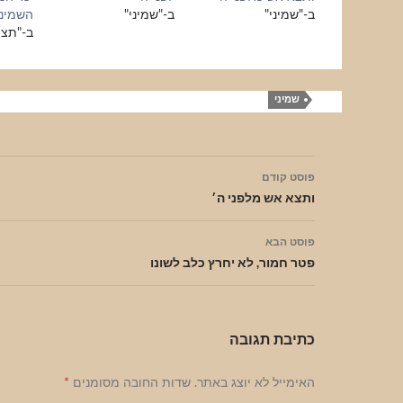
ב-"שמיני"
ב-"שמיני"
השמיני
ב-"תצו
שמיני
ניווט
פוסט קודם
בפוסטים
ותצא אש מלפני ה׳
פוסט הבא
פטר חמור, לא יחרץ כלב לשונו
כתיבת תגובה
האימייל לא יוצג באתר.
שדות החובה מסומנים
*