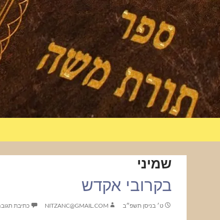
שמיני
בקרובי אקדש
ט׳ בניסן תשפ״ב
NITZANC@GMAIL.COM
כתיבת תגוב