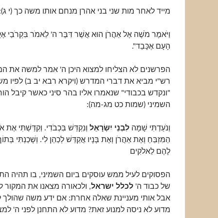
מייד לאחר מות שני בני אהרן מנחם אותו משה כך (י ג):
וַיֹּאמֶר מֹשֶׁה אֶל אַהֲרֹן הוּא אֲשֶׁר דִּבֶּר ה' לֵאמֹר בִּקְרֹבַי אֶקָּד
הָעָם אֶכָּבֵד".
הפרשנים לא הצליחו למצוא היכן ה' אמר למשה את המל
רש"י מביא את דברי המדרש (ויקרא רבא יב ב) לפיו מש
"ונקדש בכבודי" שנאמרו אליו בהר סיני כאשר קיבל הור
השמיני (שמות כט מג-מה):
וְנֹעַדְתִּי שָׁמָּה
לִבְנֵי
יִשְׂרָאֵל
וְנִקְדַּשׁ בִּכְבֹדִי. וְקִדַּשְׁתִּי אֶת
הַמִּזְבֵּחַ וְאֶת אַהֲרֹן וְאֶת בָּנָיו אֲקַדֵּשׁ לְכַהֵן לִי. וְשָׁכַנְתִּי בְּתוֹךְ 
לָהֶם לֵאלֹקִים
הפסוקים לעיל ממש עוסקים ביום השמיני, בו תהיה הת
של כבוד ה'
לכלל ישראל
, ולכאורה מצאנו את המקור 
אבל אותי מעניינת שאלה אחרת: אם ידע משה שהולך ל
מדוע לא ניסה למנוע זאת? מדוע לא התחנן לפני ה' למ