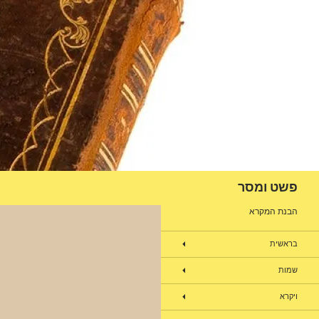
דלג
תוכן
חיפוש
פשט ומסר
הבנת המקרא
בראשית
שמות
ויקרא