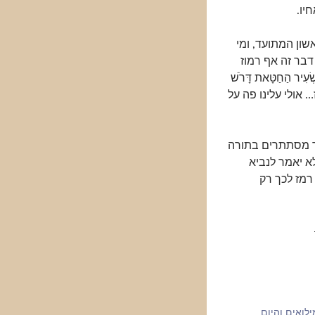
יו.
שון המתועד, ומי
בר זה אף רמוז
ר הַחַטָּאת דָּרֹשׁ
… אולי עלינו פה על
אך מסתתרים בתורה
א יאמר לנביא
 רמז לכך רק
ילואים והיום