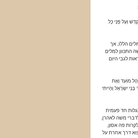
ֵשׁ וְעַל פְּנֵי כָל
ים הללו, אך
ה התכוון למלים
אות לגבי היום
 אֹהֶל מוֹעֵד וְאֶת
בְּנֵי יִשְׂרָאֵל וְהָיִיתִי
גלות חד פעמית
לדברי משה לאהרן.
קרות פה אסון,
צוא דרך אחרת על