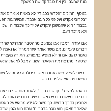
מנת שהעם יבין את כובד קדושת המשכן?
בנוסף, המילים "ונקדש בכבודי" לא באמת אומרים את 
"בקרובי אקדש ועל פני כל העם אכבד". המשמעות הפש
בכבודי" היא שהמשכן יתקדש על יד כך שכבוד ה' ישכון ב
ולא מוזכר העם.
אבן עזרא ורמב"ן אכן נמנעים מההסבר המדרשי שהרי א
דברים פעמיים. אם משה אומר שה' אמר לו אז נאמין
נאמר לו גם אם זה לא מופיע במפורש. התורה מקצרת 
שיטה זו מתרצת את השאלה השנייה אבל לא את הראשו
ברצוני להציע גישה אחרת אשר ביכולתה לענות על שתי
הפשט פה הוא שלפנינו דרש.
ה' אמר למשה "ונקדש בכבודי", ולאחר מות שני בני א
דברי ה' בשיטת הדרש כאשר בשיטת הדרש מותר לסו
ולהבינן בדרך חדשה. כך משה לא ידע מראש על האסו
שלאחר האסון הוא נזכר בדברי ה' ועתה הוא מבין שדברי