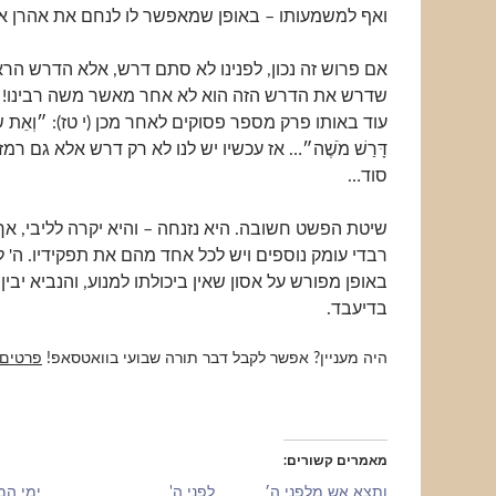
ואף למשמעותו – באופן שמאפשר לו לנחם את אהרן אח
אם פרוש זה נכון, לפנינו לא סתם דרש, אלא הדרש הרא
שדרש את הדרש הזה הוא לא אחר מאשר משה רבינו! ד
עוד באותו פרק מספר פסוקים לאחר מכן (י טז): ״וְאֵת שְׂעִי
דָּרַשׁ מֹשֶׁה״… אז עכשיו יש לנו לא רק דרש אלא גם רמז
סוד…
שיטת הפשט חשובה. היא נזנחה – והיא יקרה לליבי, 
רבדי עומק נוספים ויש לכל אחד מהם את תפקידיו. ה' ל
באופן מפורש על אסון שאין ביכולתו למנוע, והנביא יבין
בדיעבד.
היה מעניין? אפשר לקבל דבר תורה שבועי בוואטסאפ!
פרטים
מאמרים קשורים
ותצא אש מלפני ה׳
לפני ה'
ימי המ