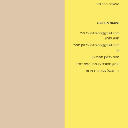
העשויה בהר סיני
תגובות אחרונות
nitzanc@gmail.com
על
מתי
הגיע יתרו?
nitzanc@gmail.com
על
עין תחת
עין
נחור
על
עין תחת עין
יצחק טחובר
על
מתי הגיע יתרו?
דוד וגשל
על
סדר במכות