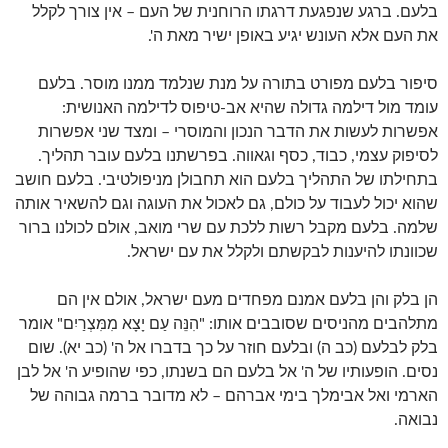
בלעם. ברגע שנפגעת דרגתו הרוחנית של העם – אין צורך לקלל
את העם אלא העונש יגיע באופן ישיר מאת ה'.
סיפור בלעם מפורט בתורה על מנת שנלמד ממנו מוסר. בלעם
עומד מול דילמה גדולה שהיא אב-טיפוס לדילמה האנושית:
אפשרות לעשות את הדבר הנכון והמוסרי – ומצד שני אפשרות
לסיפוק עצמי, כבוד, כסף וגאווה. בפרשתנו בלעם עובר תהליך.
בתחילתו של התהליך בלעם הוא תחבולן מניפולטיבי. בלעם חושב
שהוא יכול לעבוד על כולם, גם לאכול את העוגה וגם להשאיר אותה
שלמה. בלעם מקבל רשות ללכת עם שרי מואב, אולם לכולנו ברור
שכוונתו להיענות לבקשתם ולקלל את עם ישראל.
הן בלק והן בלעם אמנם מפחדים מעם ישראל, אולם אין הם
מתלהבים מהניסים שסובבים אותו: "הִנֵּה עַם יָצָא מִמִּצְרַיִם" אומר
בלק לבלעם (כב ה) ובלעם חוזר על כך בדברו אל ה' (כב יא). שום
נסים. הופעותיו של ה' אל בלעם הם בשנתו, כפי שהופיע ה' אל לבן
הארמי ואל אבימלך בימי אברהם – לא מדובר ברמה גבוהה של
נבואה.