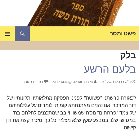
דלג
תוכן
חיפוש
פשט ומסר
תפריט
ראשי
בלק
בלעם הרשע
כ״ג בכסלו תשע״ח
NITZANC@GMAIL.COM
כתיבת תגובה
לכאורה פרשתנו "פשוטה". לפנינו הפסקה מתלאותיו ותלונותיו של
דור המדבר. אנו נהנים מאתנחתא קומית ולומדים על עלילותיהם
של צמד "פרחחים" נוסח שמשון ויובב שמתכננים להלחם בה'
במגרשו שלו, במבצע עוקץ שלא מצליח כל כך. מזכיר קצת את דון
קישוט.