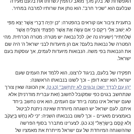
האפשרות של בלק מלך מואב להזמין לשרותו את בלעם מעידה
שבלעם הוא "שכיר חרב". הוא נותן את שרותיו למרבה במחיר.
בתענית ציבור אנו קוראים בהפטרה: "כֵּן יִהְיֶה דְבָרִי אֲשֶׁר יֵצֵא מִפִּי
לֹא יָשׁוּב אֵלַי רֵיקָם כִּי אִם עָשָׂה אֶת אֲשֶׁר חָפַצְתִּי וְהִצְלִיחַ אֲשֶׁר
שְׁלַחְתִּיו" (ישעיהו נה יא). לכל נבואה יש מטרה: מטרה הכרחית. מהי
המטרה של נבואות בלעם? אם הן מיועדות לבני ישראל ה' היה שם
את הנבואות בפי משה. הנבואות מיועדות לעמים, אך עוסקות בעם
ישראל.
תפקידו של בלעם, בניגוד לרצונו, הוא ללמד את העמים שעם
ישראל הוא יוצא דופן – וכך לשונו בנבואתו הראשונה:
"הֶן עָם לְבָדָד יִשְׁכֹּן וּבַגּוֹיִם לֹא יִתְחַשָּׁב" (כג ט).
אין הכוונה שאין צורך
שנתחשב בגוים כפי שמקובל לחשוב (זאת עברית מודרנית) אלא
שעם ישראל אינו נמנה ביחד עם העמים, הוא אינו נחשב ביחד
איתם. לעם ישראל יש השגחה מיוחדת שאינה ניתנת לביטול
באמצעים מאגיים – וכך לשונו בנבואתו השניה: "כִּי לֹא נַחַשׁ בְּיַעֲקֹב
וְלֹא קֶסֶם בְּיִשְׂרָאֵל" (כג כג). לצערינו מתברר בסוף הפרשה
שההשגחה המיוחדת של עם ישראל מייתרת את מאמציו של