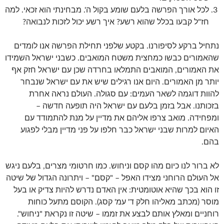
לכל אורך הפרשה בלעם שומע בקול ה'. מבחינתי הוא זכאי. למה
חז"ל קבעו בכלל שהוא רשע? איך רשע יכול לזכות לנבואה?
נתחיל ברקע לסיפורנו. בקטע שלפני תחילת הפרשה אנו לומדים
שהאמורים כבשו כמחצית משטח המואבים. כשבני ישראל השמידו
את האמורים, המואבים התמלאו בחרדה שכן עם ישראל חזק אף
יותר מן האמורים. היום אנו רגילים שיש את עם ישראל שנבחר
להוות דוגמה לשאר העמים: עם סגולה. העולם נראה אחרת
בזכותנו. אבל בזמן בלעם עם ישראל היה תופעה חדשה –
ומפחידה. מואב צרפו אליהם את מדיין על מנת להתמודד עם
האיום למרות שבני ישראל כבר חלפו על פני מדיין מבלי לפגוע
בהם.
לא ברור לנו כיום מהו קסם וניחוש. כמו חרטומי מצרים, בלעם ניגש
אל העולם הרוחני מצידו האפל – "קסם" – ויתרונה הגדול של שיטה
זו הוא בכך שהיא אוטומטית: אין האדם נדרש להיות צדיק או בעל
מוסר (מכתב מאליהו חלק ד' עמ' קסג). הקוסם מתעל כוחות
רוחניים ומאלץ אותם לבצע את זממו – שיטה זו נקראת "ניחוש".