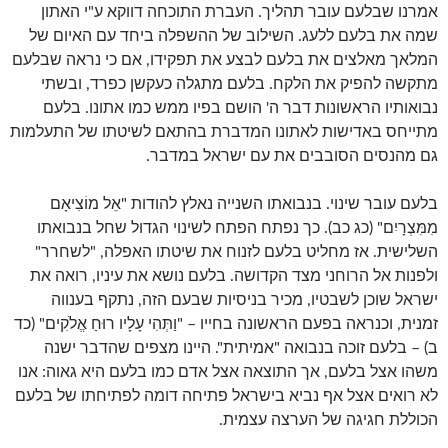
אמרנו שבלעם עובר תהליך. העברת התוכחה דווקא ע"י האתון
שמה את בלעם ללעג. השילוב של ההשפלה ביחד עם האיום של
המלאך מאלצים את בלעם לבצע את תפקידו, אם כי נראה שבלעם
מתקשה להפיק את הלקח. בלעם מתגלה כעקשן כפרד, ובשתי
נבואותיו הראשונות דבר ה' הושם בפיו ממש כמו אתונו. בלעם
מתייחס באדישות לאתונו המדברת בהתאם לשיטתו של התעלמות
גם מהנסים הסובבים את עם ישראל במדבר.
בלעם עובר שינוי. בנבואתו השנייה נאלץ להודות "אֵל מוֹצִיאָם
מִמִּצְרָיִם" (כג כב). כך נפתח הפתח לשינוי הגדול שחל בנבואתו
השלישית. אז מחליט בלעם לזנוח את שיטתו האפלה, "לשחרר"
ולפנות אל הרוחני מצד הקדושה. בלעם נושא את עיניו, רואה את
ישראל שוכן לשבטיו, מכיר בניסיות שבעם הזה, נתקף בענווה
זמנית, וכנראה בפעם הראשונה בחייו – "וַתְּהִי עָלָיו רוּחַ אֱלֹקִים" (כד
ב) – בלעם זוכה בנבואה "אמיתית". היינו מצפים שהדבר ישנה
משהו אצל בלעם, אך התוצאה אצל אדם כמו בלעם היא גאוה: אנו
לא רואים אצל אף נביא בישראל פתיחה דומה לפתיחתו של בלעם
הכוללת חגיגה של הערצה עצמית.