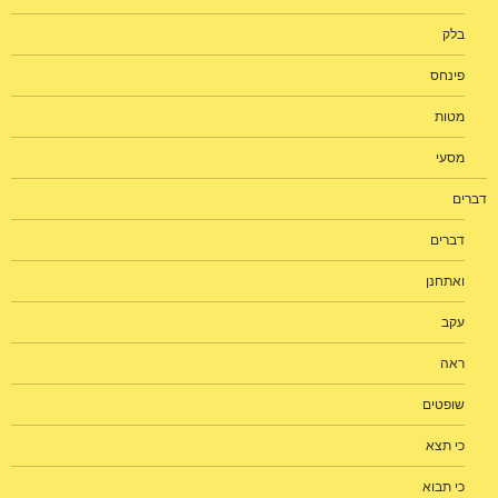
בלק
פינחס
מטות
מסעי
דברים
דברים
ואתחנן
עקב
ראה
שופטים
כי תצא
כי תבוא