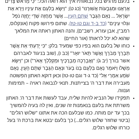
בלעם מדגיש בכל נבואותיו איך הוא רואה הכל: "כִּי מֵרֹאשׁ צֻרִים
אֶרְאֶנּוּ וּמִגְּבָעוֹת אֲשׁוּרֶנּוּ" (כג ט); "וַיִּשָּׂא בִלְעָם אֶת עֵינָיו וַיַּרְא אֶת
יִשְׂרָאֵל … נְאֻם הַגֶּבֶר
שְׁתֻם הָעָיִן
… אֲשֶׁר מַחֲזֵה שַׁדַּי יֶחֱזֶה נֹפֵל
וּגְלוּי עֵינָיִם"
(כד ב-ד וגם טו-טז)
. שתום פירושו פקוח (אונקלוס,
רמב"ן, אבן עזרא, רשב"ם). והנה האתון ראתה את המלאך
שהוא לא יכל לראות! (אור החיים)
כוחו של בלעם הוא בפיו כפי שמעיד בלק: "כִּי יָדַעְתִּי אֵת אֲשֶׁר
תְּבָרֵךְ מְבֹרָךְ וַאֲשֶׁר תָּאֹר יוּאָר" (כב ו), (שוב בניגוד לאברהם
אשר בורך (יב ג): "וַאֲבָרְכָה מְבָרֲכֶיךָ וּמְקַלֶּלְךָ אָאֹר") וכן "וַיִּשָּׂא
מְשָׁלוֹ וַיֹּאמַר נְאֻם בִּלְעָם בְּנוֹ בְעֹר וּנְאֻם הַגֶּבֶר שְׁתֻם הָעָיִן. נְאֻם
שֹׁמֵעַ אִמְרֵי אֵל" (כד ג-ד וגם טו-טז) וכאן דוקא האתון הפשוטה
מעבירה את דבר ה' בצייתנות. תנאי לנבואה ראויה – תמימות
וענווה.
תפקידו של הנביא להיות שליח, עבד לעשות את דבר ה'. האתון
משרתת את בלעם בנאמנות זה שנים, ואין לה בעיה להמשיך
בכך עד יום מותה. כמו שבלעם הכה את אתונו "שלוש רגלים"
(ביטוי שחוזר שלוש רגלים…) כך בלעם יבטא את ברכת ה' בעל
כורחו שלוש רגלים.