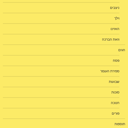
ניצבים
וילך
האזינו
וזאת הברכה
חגים
פסח
ספירת העומר
שבועות
סוכות
חנוכה
פורים
תוספות