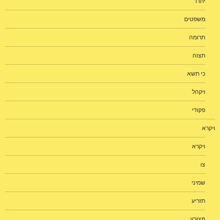
יתרו
משפטים
תרומה
תצוה
כי תשא
ויקהל
פקודי
ויקרא
ויקרא
צו
שמיני
תזריע
מצורע