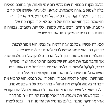
בלעם מקנח בנבואות זעם כלפי רוב עמי האזור, אך בתוכם מצליח
בלק לשמוע בשורה משמחת: "אֶרְאֶנּוּ וְלֹא עַתָּה אֲשׁוּרֶנּוּ וְלֹא קָרוֹב
דָּרַךְ כּוֹכָב מִיַּעֲקֹב וְקָם שֵׁבֶט מִיִּשְׂרָאֵל וּמָחַץ פַּאֲתֵי מוֹאָב" (כד יז).
המשמח בכך הוא שהצרות של מואב לא יקרו בקדנציה שלו
(רמב"ן, אור החיים, רבינו בחיי, ספורנו, כלי יקר, רשב"ם). נבואה זו
נותנת רוח גבית להמשך החטאת בני ישראל.
לכאורה עכשיו שבלעם עלה לרמה של נביא הוא אמור לרצות
לדבוק בה'. הוא אמור עכשיו לרוץ ולהתחבר לעם ישראל –
התגלמות והתגשמות רצון ה' עלי אדמות, לתקן עולם במלכות שדי.
אך הדבר נוגד את תכונותיו של בלעם ההולך אחר יצרו ומעדיף
לקלל, לקלקל ולהשמיד. בלעם הרי יצטרך לבטל את גאוותו בפני
משה גדול הנביאים ולזנוח את תורת הקוסמות מפעל חייו,
מומחיותו ומקור פרנסתו וכבודו. תפקידו של הנביא הוא להביא את
דבר ה' בענווה ולקדש את החול – בדרך כלל על חשבון מעמדו.
בלעם שואף להשיג את מבוקשו מאת ה' בגאווה ולחלל את הקודש
– ובכך לשפר את מעמדו. דרך ארץ קדמה לתורה – חוסר דרך
ארץ מרחיקה ממנה. בלעם מחמיץ את הזדמנות חייו, נכנע ליצריו