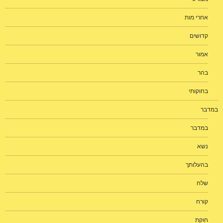
אחרי מות
קדושים
אמור
בהר
בחוקותי
במדבר
במדבר
נשא
בהעלותך
שלח
קורח
חוקת