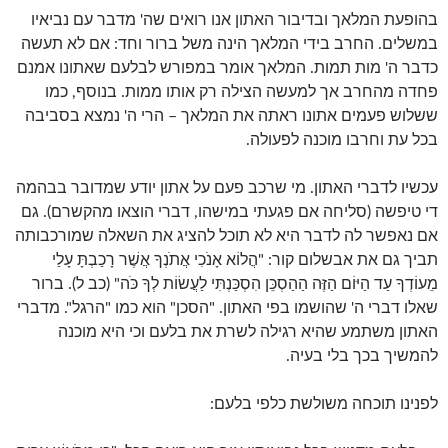
בהופעת המלאך ובדיבור האתון אנו רואים שה' מדבר עם נביאיו
במשלים. החרב בידי המלאך הינה משל ברור וחד: אם לא תעשה
כדבר ה' מות תמות. המלאך אומר במפורש לבלעם שאתונו אמנם
פחדה מהחרב אך למעשה הצילה רק אותו ממות. בנוסף, כמו
ששלוש פעמים אתונו ראתה את המלאך – הרי ה' נמצא בסביבה
בכל עת וחרבו מוכנה לפעולה.
עכשיו לדברי האתון. מי שרכב פעם על אתון יודע שמדובר בבהמה
די טיפשה (סליחה אם פגעתי במישהו, דברי הוצאו מהקשרם). גם
אם נאפשר לה לדבר היא לא תוכל להציג את השאלה שמורכבותה
תביך גם את אבשלום קור: "הֲלוֹא אָנֹכִי אֲתֹנְךָ אֲשֶׁר רָכַבְתָּ עָלַי
מֵעוֹדְךָ עַד הַיּוֹם הַזֶּה הַהַסְכֵּן הִסְכַּנְתִּי לַעֲשׂוֹת לְךָ כֹּה" (כב ל). ברור
שאלו דברי ה' שהושמו בפי האתון. "הסכן" הוא כמו "הרגל". מדברי
האתון משתמע שהיא רגילה לשרת את בלעם וכי היא מוכנה
להמשיך בכך בלי בעיה.
לפנינו תוכחה משולשת כלפי בלעם: