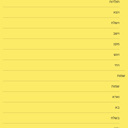
תולדות
ויצא
וישלח
וישב
מקץ
ויגש
ויחי
שמות
שמות
וארא
בא
בשלח