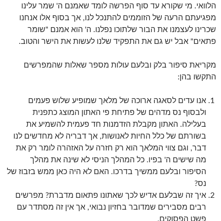
הלוואי. מי שקורא עד סוף הפרשה לומד שאמנם ה' שמר עלינו
מפגיעתם הרעה של הזוממים להתנכל לנו, אך בסוף אלו אנחנו
שכרינו לעצמנו את הבור שלתוכו נפלנו. ה' הוא אמנם "שומר
פתאים" אבל יש גם את התפקיד שלנו לעשות את הישר והטוב.
מקריאת סיפור בלק ובלעם עולות מספר שאלות שהמפרשים
התקשו בהן:
אנו עדים לסאגה ארוכה של מלאך שמופיע שלוש פעמים
ולבסוף נס מדהים של פתיחת פי האתון המוצג כתפנית
בעלילה. האתון מקבלת הזדמנות חד פעמית להשמיע את
בשורתם של כלל החיות לאנושות, אך דבריה לא מחדשים לנו
דבר, וגם צווי המלאך הוא רק חזרה על האזהרה לומר רק את
מה שישים ה' בפיו. כל המהלך הניסי לא שינה את מהלך
הסיפור ובלעם ממשיך בדרכו. האם לא היה כאן ממש בזבוז של
נס?
איך זה שבלעם אדיש לכך שאתונו פתאום מדברת? מפרשים
רבים מסבירים שמדובר בחזיון נבואי, אך אין זה מסתדר עם
פשט הפסוקים.