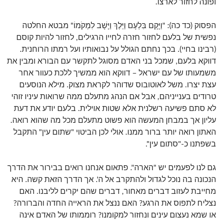
ופונה לחזור לארצו.
הפסוק (כד כה): "וַיָּקָם בִּלְעָם וַיֵּלֶךְ וַיָּשָׁב לִמְקֹמוֹ" מבטא החלטה
נפשית של בלעם לחזור חזרה לחייו הרגילים, לחזור להיות קוסם
(רבינו בחיי). בכך נחתם הגולל על נבואותיו ועל רמתו הרוחנית.
דווקא בלעם, שמכל בני האדם מסוגל לתקשר עם הבורא ומבין את
משמעותו של עם ישראל – דווקא הוא ממשיך ללכת כעוור אחר
עצת יצרו. משל לאוטובוס שדוהר לקראת מצוק. מילא הנוסעים
טרודים בענייניהם, אבל אם הנהג מתעלם ממה שרואות עיניו זוהי
לא סתם פשיעה רשלנית אלא שטות אוילית. בלעם יודע את דעת
עליון אך במבחן המעשה הוא פשוט מתעלם מכל מה שהוא רואה.
האתון רואה יותר ברור ממנו. אולי לכן הביטוי "שתום עין" התקבל
בשפתנו כ-"סתום עין".
גם לנו לפעמים יש "הארה". פתאום אנחנו רואים בבירור את הדרך
הנכונה בה נוכל לגדול ולהתקרב אל ה'. אך הדרך הזאת קשה. היא
מחייבת לעזוב דברים מאחור, דברים שהם יקרים לליבנו. האם
נצליח לתפוס את הרגע? האם ננצל את הראייה החדה והברורה?
או שמא נעצום עינים ונחזור למקומנו? רוממותו של האדם אינה