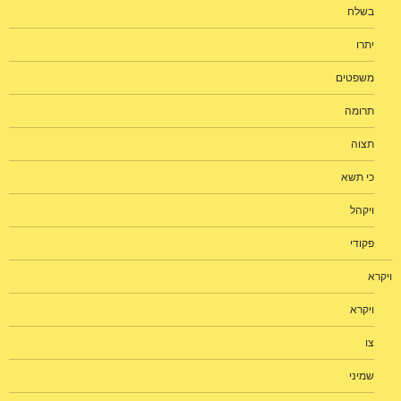
בשלח
יתרו
משפטים
תרומה
תצוה
כי תשא
ויקהל
פקודי
ויקרא
ויקרא
צו
שמיני