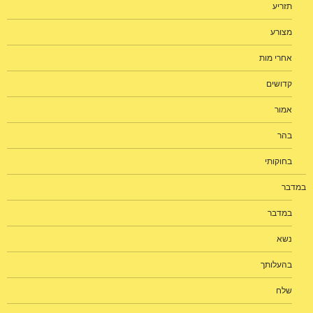
תזריע
מצורע
אחרי מות
קדושים
אמור
בהר
בחוקותי
במדבר
במדבר
נשא
בהעלותך
שלח