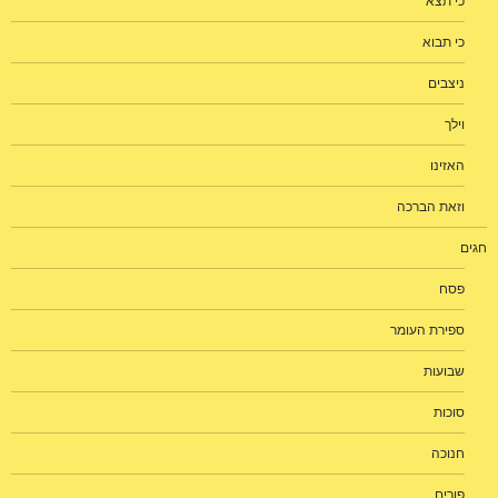
כי תצא
כי תבוא
ניצבים
וילך
האזינו
וזאת הברכה
חגים
פסח
ספירת העומר
שבועות
סוכות
חנוכה
פורים