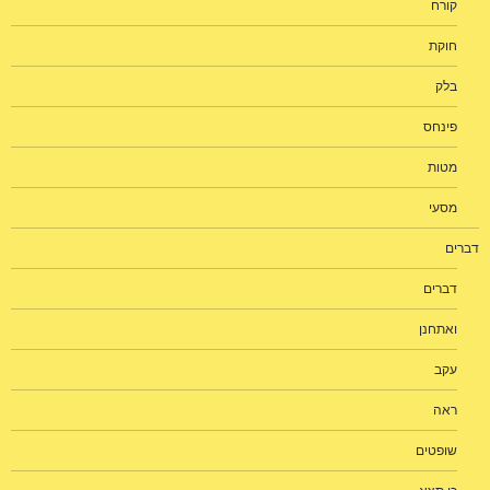
קורח
חוקת
בלק
פינחס
מטות
מסעי
דברים
דברים
ואתחנן
עקב
ראה
שופטים