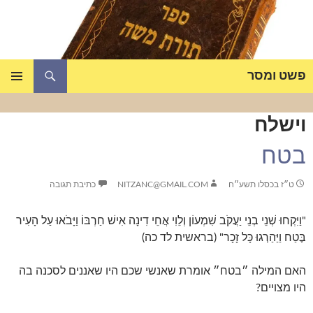
דלג
תוכן
חיפוש
פשט ומסר
תפריט
ראשי
וישלח
בטח
ט״ז בכסלו תשע״ח
NITZANC@GMAIL.COM
כתיבת תגובה
"וַיִּקְחוּ שְׁנֵי בְנֵי יַעֲקֹב שִׁמְעוֹן וְלֵוִי אֲחֵי דִינָה אִישׁ חַרְבּוֹ וַיָּבֹאוּ עַל הָעִיר
בֶּטַח וַיַּהַרְגוּ כָּל זָכָר" (בראשית לד כה)
האם המילה ״בטח״ אומרת שאנשי שכם היו שאננים לסכנה בה
היו מצויים?