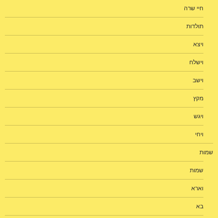
חיי שרה
תולדות
ויצא
וישלח
וישב
מקץ
ויגש
ויחי
שמות
שמות
וארא
בא