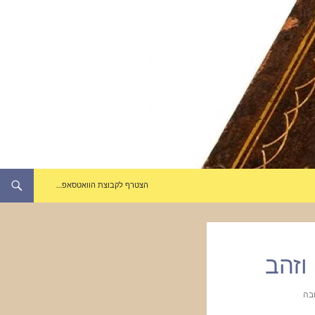
הצטרף לקבוצת הוואטסאפ…
וזהב
בה