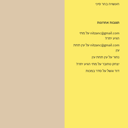
העשויה בהר סיני
תגובות אחרונות
nitzanc@gmail.com
על
מתי
הגיע יתרו?
nitzanc@gmail.com
על
עין תחת
עין
נחור
על
עין תחת עין
יצחק טחובר
על
מתי הגיע יתרו?
דוד וגשל
על
סדר במכות