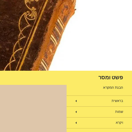
דלג
תוכן
חיפוש
פשט ומסר
הבנת המקרא
בראשית
שמות
ויקרא