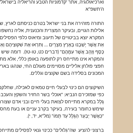
וארכיאולוגיה, אתר 'קדמוניות הטבע והריאליה בישראל')
ה'תשפ"א
התורה מזהירה את בני ישראל בטרם כניסתם לארץ, ש
אלילות הגויים, ובעיקר המצרית והכנענית, אליה נחשפ
המקרא יוצא בביטויים של תיעוב ומיאוס כלפי הפסילים: "כִּי 
אֵת אֲשֶׁר יָשַׁבְנוּ בְּאֶרֶץ מִצְרָיִם … וַתִּרְאוּ אֶת שִׁקּוּצֵיהֶם וְאֵת
כֶּסֶף וְזָהָב אֲשֶׁר עִמָּהֶם" (דברים כט, טו-טז). דומה שיש
והמקרא אינו מתייחס רק לתופעה באופן כללי, אלא מת
חפצי פולחן אליליים מסויימים מעולם החי, שנהגו בארץ
המכונים בסלידה בשם שקוצים וגללים.
השיקוצים הם כינוי לבעלי חיים טמאים לאכילה, שחלקם
כפי שמזכירם הנביא: "אוכלי בשר החזיר והשקץ והעכבר" 
גָּלָל במקרא מתייחס לצואת בעלי חיים ובני אדם שצור
שימש כחומר בעירה, בעיקר בקרב עניים או בעת מחסו
"כַּאֲשֶׁר יְבַעֵר הַגָּלָל עַד תֻּמּוֹ" (מל"א, יד, י).
ברצוני להציע שה"גִלולים" ככינוי גנאי לפסילים מתייח