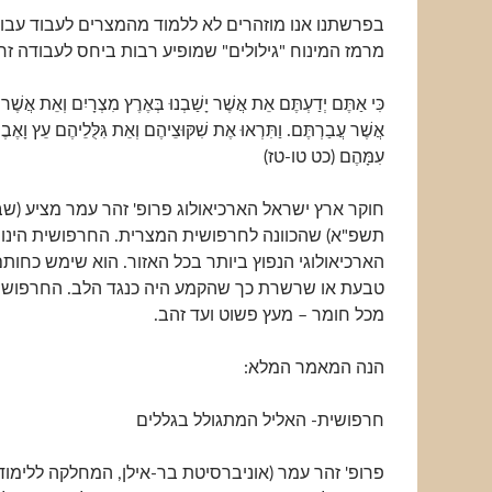
בפרשתנו אנו מוזהרים לא ללמוד מהמצרים לעבוד עבו
מרמז המינוח "גילולים" שמופיע רבות ביחס לעבודה זר
כִּי אַתֶּם יְדַעְתֶּם אֵת אֲשֶׁר יָשַׁבְנוּ בְּאֶרֶץ מִצְרָיִם וְאֵת אֲשֶׁר ע
אֲשֶׁר עֲבַרְתֶּם. וַתִּרְאוּ אֶת שִׁקּוּצֵיהֶם וְאֵת גִּלֻּלֵיהֶם עֵץ וָאֶבֶן
עִמָּהֶם (כט טו-טז)
תשפ"א) שהכוונה לחרפושית המצרית. החרפושית הינו
הארכיאולוגי הנפוץ ביותר בכל האזור. הוא שימש כחות
טבעת או שרשרת כך שהקמע היה כנגד הלב. החרפושית 
מכל חומר – מעץ פשוט ועד זהב.
הנה המאמר המלא:
חרפושית- האליל המתגולל בגללים
פרופ' זהר עמר (אוניברסיטת בר-אילן, המחלקה ללימוד