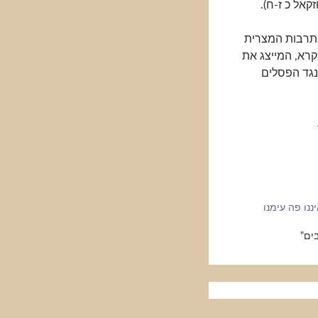
" (יחזקאל כ ז-ח).
בתרבות המצרית
קרא, המייצג את
נגד הפסלים
ננו פה עימנו
בים"