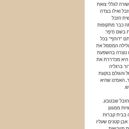
ורה לגללי צואת
בל ואילו בצדה
שית הזבל
עה, היתה כבר מתקופות
בשם חֶ'פֶר
תם "דוחף" בכל
הלילה המסמל את
ו נוצרה בהשפעת
. היא מכדררת את
ור ברגליה
 והגולם בוקעת
, האמינו שהיא
ש.
 הזבל שבטבע.
ין 1- 3 ס"מ והן עשויות ממגוון
ה בבית קברות
בן קטנים שעליו
ת מיובשות