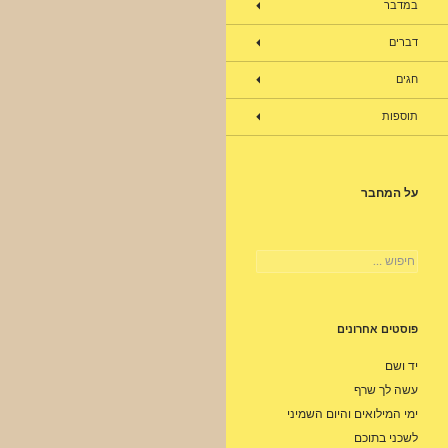
במדבר
דברים
חגים
תוספות
על המחבר
חיפוש:
פוסטים אחרונים
יד ושם
עשה לך שרף
ימי המילואים והיום השמיני
לשכני בתוכם