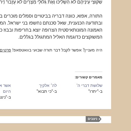
שִׁקּוּצֵי עֵינֵיהֶם לֹא הִשְׁלִיכוּ וְאֶת גִּלּוּלֵי מִצְרַיִם לֹא עָזָבוּ
התורה, אפוא, כוונה דבריה בביטויים וסמלים מוכרים 
ובתודעה הכנענית, שאל סכנתם נחשפו בני ישראל. המ
האמונה המונותאיסטית הצרופה יוצא בחריפות ובבוז כ
המשוקצים כדוגמת האליל המתגולל בגללים.
היה מעניין? אפשר לקבל דבר תורה שבועי בוואטסאפ!
פרטים
מאמרים קשורים
שלושת דברי ה'
לה׳ אלקיך
אשר אי
ב-"יתרו"
ב-"כי תבוא"
היום
ב-"ניצ
ניצבים