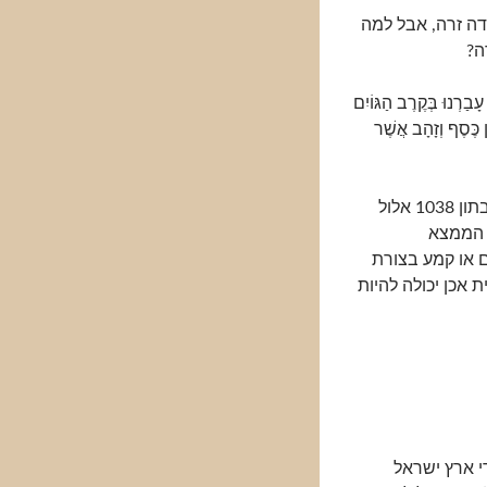
דה זרה, אבל למה
ה?
ָבַרְנוּ בְּקֶרֶב הַגּוֹיִם
 כֶּסֶף וְזָהָב אֲשֶׁר
חוקר ארץ ישראל הארכיאולוג פרופ' זהר עמר מציע (שבתון 1038 אלול
 הממצא
ם או קמע בצורת
אכן יכולה להיות
י ארץ ישראל