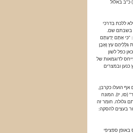
 כ"ב באלול
לא ללכת בדרכי
ו בשבתם שם.
אַתֶּם יְדַעְתֶּם
 גִּלֻּלֵיהֶם עֵץ וָאֶבֶן
 כאן כפל לשון
ייחס לדוגמאות של
 כנען ובמצרים
 אף הועלו כקרבן,
(סו, יז). המונח
תם גלולה. חומר זה
ר בעצים להסקה:
ס באופן ספציפי