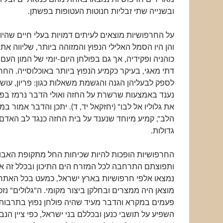
ובשנייה שתי זבליות חנוטות העטופות בפשתן.
על החרפושיות מוצאים לעיתים דמויות בעלי חיים שהי
והן היו הסמל האלילי הנפוץ והמזוהה ביותר, שליווה את
כוהניה ופקידיה, אך גם בפולחן היום-יומי של המון העם
דתי מאגי, בעיקר כקמיע הנפוץ ביותר באוכלוסייה. החרפ
לספק לבעליהן הגנה והגשמת משאלות כגון: פריון, עושר
נענד באמצעות שרשרת על החזה ואולי הדבר נרמז בפס
את גלוליו אל לבו" (יחזקאל יד, ד). יתכן והדבר אמור ב
הלב", קמיע מיוחד שנענד על בית החזה כנגד לב האדם
גדולות.
החרפושיות הופכות להיות שכיחות החל מתקופת האבו
ותפוצתם התרחבה לכל המזרח הים התיכון ובכלל זה אר
נמצאו אלפי חרפושיות בארץ ישראל, כמעט בכל האתר
מוצאן היה ממצרים ובחלקן ביצור מקומי. ה"גלולים" נז
פעמים במקרא והדבר מעיד שהיה פולחן נפוץ בתרבות
השפיע על תושבי כנען ובכללם בני ישראל, כפי ציין הנבי