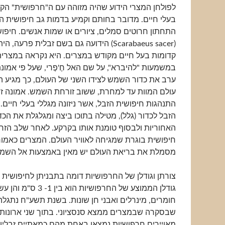
לפולחן המצרי הידוע שהיה מזוהה עם ה"חרפושית" הקש
בעלי חיים. מדובר בחותם וקמיע בדמות גב חיפושית הז
התחתון חרוטים סמלים, ציורים או שמות אנשים. חיפו
(Scarabaeus sacer) הידועה גם בשם זבלית פר
קדומות בעל חיים מקודש במצרים. היא נקראה במצרית 
במשמעות "להיברא", על שם האל חֶ'פֶרי, שעל פי אמונ
ערב את כדור השמש לצידו השני של העולם, כך מגיע 
עולם המוות עד למחרת, ששוב זורחת השמש. אמונה ז
התנהגות חיפושית הזבל, אשר ניזונה מגללי בעלי חיים
הזבל לכדור (גלל), מטילה בתוכו ביצה ומגלגלת את הכד
האחוריות ולבסוף טומנת אותו בקרקע. לאחר שלב הזחל
חיפושית בוגרת שמגיחה לאוויר העולם. המצרים כאמור
מסמלת את בריאת העולם יש מאין באמצעות אל השמ
צורתן וגודלן של החרפושיות דומה בתבניתן לחיפושית
גודלן הממוצע של החרפושיות הוא ב
חומרים, מינרלים ואבני חן שונות. בשנת תשע"ח נתגל
שבסקרה שבמצרים ממצא סנסציוני. בתוך שני ארונות א
מאויירים חרפושיות נמצאו באחת מהם כמאתיים זבליו