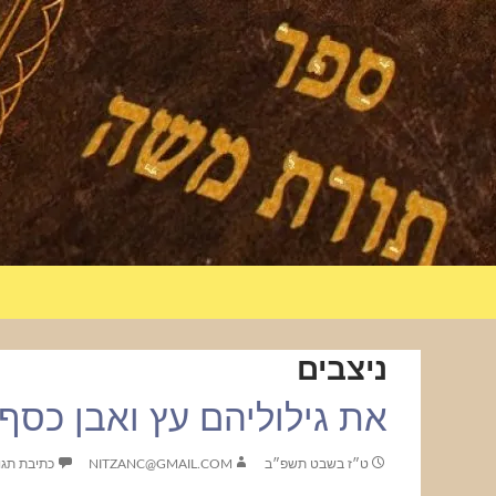
ניצבים
את גילוליהם עץ ואבן כסף 
ט״ז בשבט תשפ״ב
NITZANC@GMAIL.COM
כתיבת תגו