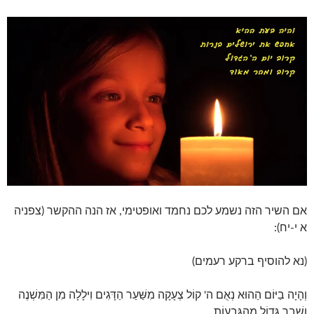
אם השיר הזה נשמע לכם נחמד ואופטימי, אז הנה ההקשר (צפניה
א י-יח):
(נא להוסיף ברקע רעמים)
וְהָיָה בַיּוֹם הַהוּא נְאֻם ה' קוֹל צְעָקָה מִשַּׁעַר הַדָּגִים וִילָלָה מִן הַמִּשְׁנֶה
וְשֶׁבֶר גָּדוֹל מֵהַגְּבָעוֹת