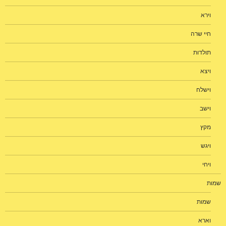
וירא
חיי שרה
תולדות
ויצא
וישלח
וישב
מקץ
ויגש
ויחי
שמות
שמות
וארא