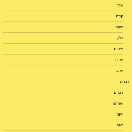
שלח
קורח
חוקת
בלק
פינחס
מטות
מסעי
דברים
דברים
ואתחנן
עקב
ראה