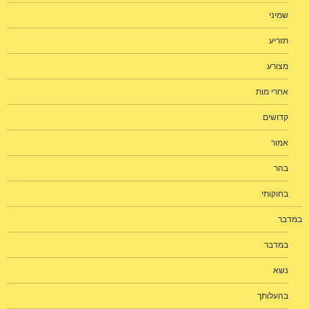
שמיני
תזריע
מצורע
אחרי מות
קדושים
אמור
בהר
בחוקותי
במדבר
במדבר
נשא
בהעלותך