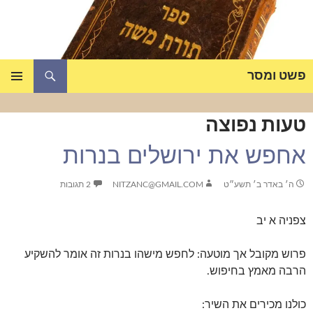
דלג
תוכן
חיפוש
פשט ומסר
תפריט
ראשי
טעות נפוצה
אחפש את ירושלים בנרות
ה׳ באדר ב׳ תשע״ט
NITZANC@GMAIL.COM
2 תגובות
צפניה א יב
פרוש מקובל אך מוטעה: לחפש מישהו בנרות זה אומר להשקיע
הרבה מאמץ בחיפוש.
כולנו מכירים את השיר: