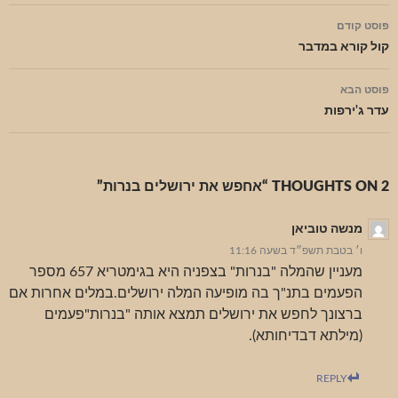
ניווט
פוסט קודם
בפוסטים
קול קורא במדבר
פוסט הבא
עדר ג'ירפות
2 THOUGHTS ON “אחפש את ירושלים בנרות”
מנשה טוביאן
ו׳ בטבת תשפ״ד בשעה 11:16
מעניין שהמלה "בנרות" בצפניה היא בגימטריא 657 מספר
הפעמים בתנ"ך בה מופיעה המלה ירושלים.במלים אחרות אם
ברצונך לחפש את ירושלים תמצא אותה "בנרות"פעמים
(מילתא דבדיחותא).
REPLY