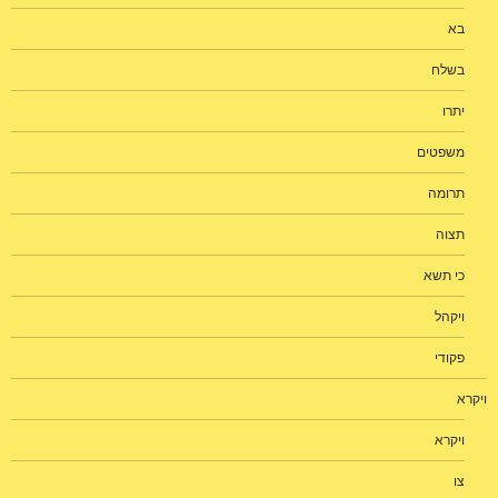
בא
בשלח
יתרו
משפטים
תרומה
תצוה
כי תשא
ויקהל
פקודי
ויקרא
ויקרא
צו