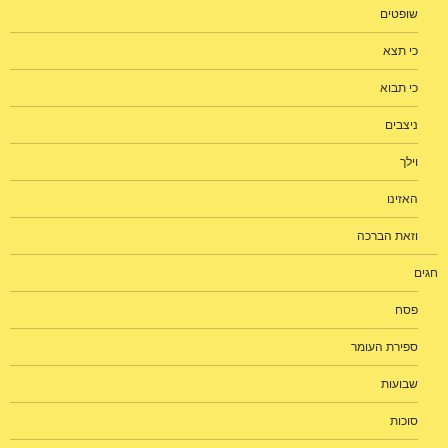
שופטים
כי תצא
כי תבוא
ניצבים
וילך
האזינו
וזאת הברכה
חגים
פסח
ספירת העומר
שבועות
סוכות