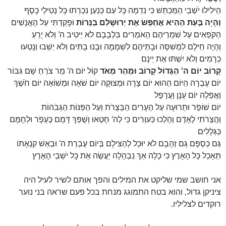
הֵילִילוּ יֹשְׁבֵי הַמַּכְתֵּשׁ כִּי נִדְמָה כָּל עַם כְּנַעַן נִכְרְתוּ כָּל נְטִילֵי כָסֶף
וְהָיָה בָּעֵת הַהִיא אֲחַפֵּשׂ אֶת יְרוּשָׁלַם בַּנֵּרוֹת
וּפָקַדְתִּי עַל הָאֲנָשִׁים
הַקֹּפְאִים עַל שִׁמְרֵיהֶם הָאֹמְרִים בִּלְבָבָם לֹא יֵיטִיב ה’ וְלֹא יָרֵעַ
וְהָיָה חֵילָם לִמְשִׁסָּה וּבָתֵּיהֶם לִשְׁמָמָה וּבָנוּ בָתִּים וְלֹא יֵשֵׁבוּ וְנָטְעוּ
כְרָמִים וְלֹא יִשְׁתּוּ אֶת יֵינָם
קָרוֹב יוֹם ה’ הַגָּדוֹל קָרוֹב וּמַהֵר מְאֹד
קוֹל יוֹם ה’ מַר צֹרֵחַ שָׁם גִּבּוֹר
יוֹם עֶבְרָה הַיּוֹם הַהוּא יוֹם צָרָה וּמְצוּקָה יוֹם שֹׁאָה וּמְשׁוֹאָה יוֹם חֹשֶׁךְ
וַאֲפֵלָה יוֹם עָנָן וַעֲרָפֶל
יוֹם שׁוֹפָר וּתְרוּעָה עַל הֶעָרִים הַבְּצֻרֹת וְעַל הַפִּנּוֹת הַגְּבֹהוֹת
וַהֲצֵרֹתִי לָאָדָם וְהָלְכוּ כַּעִוְרִים כִּי לַה’ חָטָאוּ וְשֻׁפַּךְ דָּמָם כֶּעָפָר וּלְחֻמָּם
כַּגְּלָלִים
גַּם כַּסְפָּם גַּם זְהָבָם לֹא יוּכַל לְהַצִּילָם בְּיוֹם עֶבְרַת ה’ וּבְאֵשׁ קִנְאָתוֹ
תֵּאָכֵל כָּל הָאָרֶץ כִּי כָלָה אַךְ נִבְהָלָה יַעֲשֶׂה אֵת כָּל יֹשְׁבֵי הָאָרֶץ
אני חושב שמי שליקט את המילים והפך אותם לשיר לעיל היה
ציניקן גדול, והוא בטח התמוגג מנחת בכל פעם שראה בני נוער
רוקדים לצליליו.